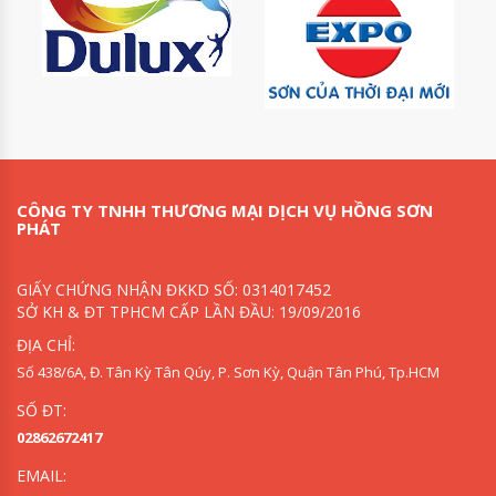
CÔNG TY TNHH THƯƠNG MẠI DỊCH VỤ HỒNG SƠN
PHÁT
GIẤY CHỨNG NHẬN ĐKKD SỐ: 0314017452
SỞ KH & ĐT TPHCM CẤP LẦN ĐẦU: 19/09/2016
ĐỊA CHỈ:
Số 438/6A, Đ. Tân Kỳ Tân Qúy, P. Sơn Kỳ, Quận Tân Phú, Tp.HCM
SỐ ĐT:
02862672417
EMAIL: