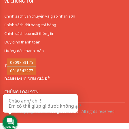
VỀ CHÚNG TÔI
Chính sách vận chuyển và giao nhận sơn
Chính sách đổi hàng, trả hàng
Chính sách bảo mật thông tin
Quy định thanh toán
Hướng dẫn thanh toán
0909853125
THI CÔNG SƠN
0918342277
DANH MỤC SƠN GIÁ RẺ
CHỦNG LOẠI SƠN
Chào anh/ chị !
Em có thể giúp gì được không ạ ?
© Copyright 2018
Hồng Sơn Phát
.
All rights reserved
Liên Hệ