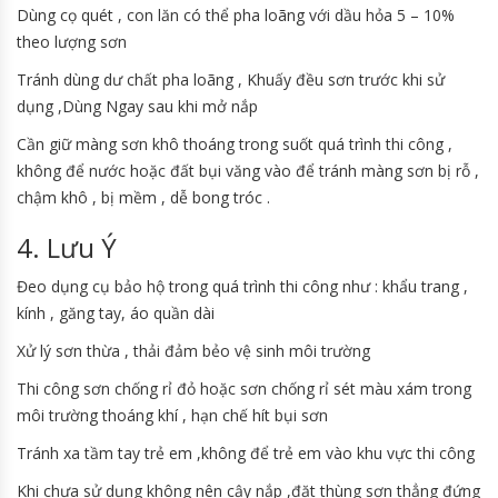
Dùng cọ quét , con lăn có thể pha loãng với dầu hỏa 5 – 10%
theo lượng sơn
Tránh dùng dư chất pha loãng , Khuấy đều sơn trước khi sử
dụng ,Dùng Ngay sau khi mở nắp
Cần giữ màng sơn khô thoáng trong suốt quá trình thi công ,
không để nước hoặc đất bụi văng vào để tránh màng sơn bị rỗ ,
chậm khô , bị mềm , dễ bong tróc .
4. Lưu Ý
Đeo dụng cụ bảo hộ trong quá trình thi công như : khẩu trang ,
kính , găng tay, áo quần dài
Xử lý sơn thừa , thải đảm bẻo vệ sinh môi trường
Thi công sơn chống rỉ đỏ hoặc sơn chống rỉ sét màu xám trong
môi trường thoáng khí , hạn chế hít bụi sơn
Tránh xa tầm tay trẻ em ,không để trẻ em vào khu vực thi công
Khi chưa sử dụng không nên cậy nắp ,đặt thùng sơn thẳng đứng