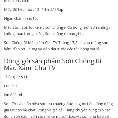
Màu sơn : xám
Mức độ tiêu hao : 12 -14 m2/lít/lớp
Ngăn chặn rỉ sét tốt
Màu Sắc : Sơn lót xám , sơn chống rỉ đỏ bóng mờ ,sơn chống rỉ
không màu trong suốt , Sơn chống rỉ màu ghi ..
Sơn Chống Rỉ Màu xám Chu TV Thùng 17,5 Lít cho màng sơn
bám dính tốt , cứng và dẻo dai trước các tác động vật lý .
Đóng gói sản phẩm Sơn Chống Rỉ
Màu Xám Chu TV
Thùng 17.5 Lít
Lon 3 lít
lon 800 ml
Sơn TV Là nhãn hiệu sơn ưu chuộng được người tiêu dùng đáng
giá rất cao về chất lượng và giá cả . Hãng chuyên cung cấp các
dòng sơn dầu , sơn sắt mạ kẽm , sơn Epoxy , sơn phủ bảo vệ ,