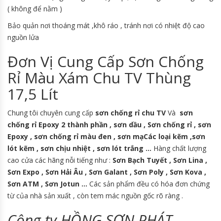
( không để nằm )
Bảo quản nơi thoáng mát ,khô ráo , tránh nơi có nhiệt độ cao
nguồn lửa
Đơn Vị Cung Cấp Sơn Chống
Rỉ Màu Xám Chu TV Thùng
17,5 Lít
Chung tôi chuyên cung cấp
sơn chống rỉ chu TV
Và
sơn
chống rỉ Epoxy 2 thành phần , sơn dầu , Sơn chống rỉ , sơn
Epoxy , sơn chống rỉ màu đen , sơn mạCác loại kẽm ,sơn
lót kẽm , sơn chịu nhiệt , sơn lót trắng …
Hàng chất lượng
cao cửa các hãng nỗi tiếng như :
Sơn Bạch Tuyết , Sơn Lina ,
Sơn Expo , Sơn Hải Âu , Sơn Galant , Sơn Poly , Sơn Kova ,
Sơn ATM , Sơn Jotun …
Các sản phẩm đều có hóa đơn chứng
từ của nhà sản xuất , còn tem mác nguồn gốc rõ ràng .
Công ty HỒNG SƠN PHÁT