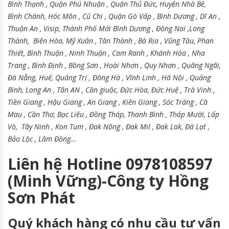
Bình Thạnh , Quận Phú Nhuận , Quận Thủ Đức, Huyện Nhà Bè,
Bình Chánh, Hóc Môn , Củ Chi , Quận Gò Vấp , Bình Dương , Dĩ An ,
Thuận An , Visip, Thành Phố Mới Bình Dương , Đồng Nai ,Long
Thành, Biên Hòa, Mỹ Xuân , Tân Thành , Bà Rịa , Vũng Tàu, Phan
Thiết, Bình Thuận , Ninh Thuận , Cam Ranh , Khánh Hòa , Nha
Trang , Bình Định , Bồng Sơn , Hoài Nhơn , Quy Nhơn , Quãng Ngãi,
Đà Nẵng, Huế, Quảng Trị , Đông Hà , Vĩnh Linh , Hà Nội , Quảng
Bình, Long An , Tân AN , Cần giuộc, Đức Hòa, Đức Huệ , Trà Vinh ,
Tiền Giang , Hậu Giang , An Giang , Kiên Giang , Sóc Trăng , Cà
Mau , Cần Thơ, Bạc Liêu , Đồng Tháp, Thanh Bình , Tháp Mười, Lấp
Vò, Tây Ninh , Kon Tum , Đak Nông , Đak Mil , Đak Lak, Đà Lạt ,
Bảo Lộc , Lâm Đồng…
Liên hệ Hotline 0978108597
(Minh Vững)-Công ty Hồng
Sơn Phát
Quý khách hàng có nhu cầu tư vấn