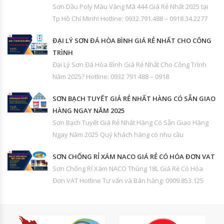
Sơn Dầu Poly Màu Vàng Mã 444 Giá Rẻ Nhất 2025 tại
Tp Hồ Chí Minh! Hotline: 0932.791.488 – 0918.34.2277
ĐẠI LÝ SƠN ĐÁ HÒA BÌNH GIÁ RẺ NHẤT CHO CÔNG
TRÌNH
Đại Lý Sơn Đá Hòa Bình Giá Rẻ Nhất Cho Công Trình
Năm 2025? Hotline: 0932 791 488 – 0918
SƠN BẠCH TUYẾT GIÁ RẺ NHẤT HÀNG CÓ SẴN GIAO
HÀNG NGAY NĂM 2025
Sơn Bạch Tuyết Giá Rẻ Nhất Hàng Có Sẵn Giao Hàng
Ngay Năm 2025 Quý khách hàng có nhu cầu
SƠN CHỐNG RỈ XÁM NACO GIÁ RẺ CÓ HÓA ĐƠN VAT
Sơn Chống Rỉ Xám NACO Thùng 18L Giá Rẻ Có Hóa
Đơn VAT Hotline Tư vấn và Bán hàng: 0909.853.125