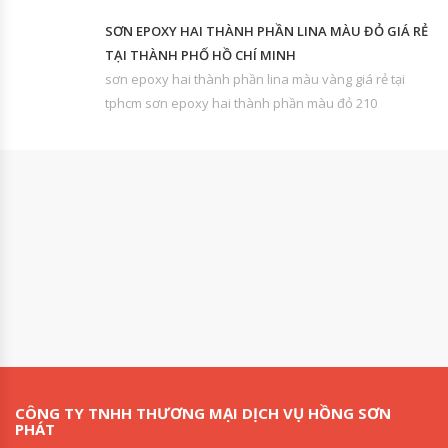
SƠN EPOXY HAI THÀNH PHẦN LINA MÀU ĐỎ GIÁ RẺ
TẠI THÀNH PHỐ HỒ CHÍ MINH
sơn epoxy hai thành phần lina màu vàng giá rẻ tại
tphcm sơn epoxy hai thành phần màu đỏ 210
CÔNG TY TNHH THƯƠNG MẠI DỊCH VỤ HỒNG SƠN
PHÁT