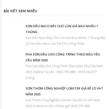
BÀI VIẾT XEM NHIỀU
SƠN DẦU NACO BẢY CHÚ LÙN GIÁ BAO NHIÊU 1
THÙNG
Sơn Dầu Naco Bảy Chú Lùn Giá Bao Nhiêu 1 Thùng?Đại
Lý Sơn Dầu Naco Giá Tốt Cho Công Trình
PHA SƠN DẦU CHO CÔNG TRÌNH THEO MÀU YÊU
CẦU NĂM 2025
Pha Sơn Dầu Cho Công Trình Theo Màu Yêu Cầu Năm
2025 Hotline Tư vấn : 0932.791.488 – 0918.34.2277
(Công
SƠN THƠM CÔNG NGHIỆP LOBSTER GIÁ RẺ CÓ VAT
NĂM 2025
Sơn Thơm Công Nghiệp Lobster Giá Rẻ Có VAT Năm
2025 Hotline tư vấn và báo giá: 0932 791 488