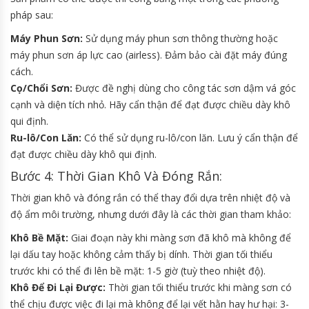
pháp sau:
Máy Phun Sơn:
Sử dụng máy phun sơn thông thường hoặc
máy phun sơn áp lực cao (airless). Đảm bảo cài đặt máy đúng
cách.
Cọ/Chổi Sơn:
Được đề nghị dùng cho công tác sơn dậm vá góc
cạnh và diện tích nhỏ. Hãy cẩn thận để đạt được chiều dày khô
qui định.
Ru-lô/Con Lăn:
Có thể sử dụng ru-lô/con lăn. Lưu ý cẩn thận để
đạt được chiều dày khô qui định.
Bước 4: Thời Gian Khô Và Đóng Rắn:
Thời gian khô và đóng rắn có thể thay đổi dựa trên nhiệt độ và
độ ẩm môi trường, nhưng dưới đây là các thời gian tham khảo:
Khô Bề Mặt:
Giai đoạn này khi màng sơn đã khô mà không để
lại dấu tay hoặc không cảm thấy bị dính. Thời gian tối thiểu
trước khi có thể đi lên bề mặt: 1-5 giờ (tuỳ theo nhiệt độ).
Khô Để Đi Lại Được:
Thời gian tối thiểu trước khi màng sơn có
thể chịu được việc đi lại mà không để lại vết hằn hay hư hại: 3-