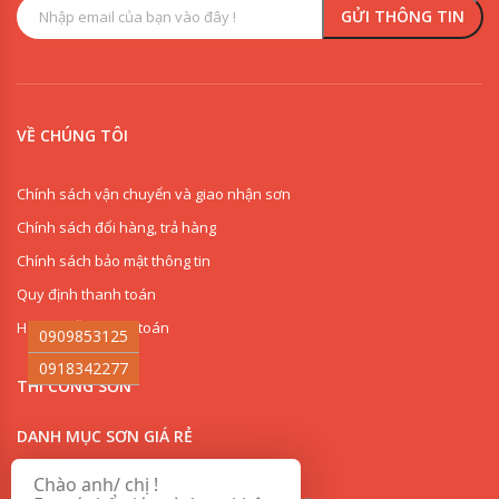
VỀ CHÚNG TÔI
Chính sách vận chuyển và giao nhận sơn
Chính sách đổi hàng, trả hàng
Chính sách bảo mật thông tin
Quy định thanh toán
Hướng dẫn thanh toán
0909853125
0918342277
THI CÔNG SƠN
DANH MỤC SƠN GIÁ RẺ
Chào anh/ chị !
CHỦNG LOẠI SƠN