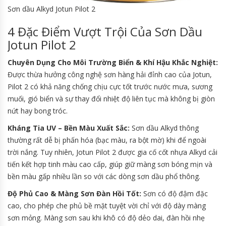
Sơn dầu Alkyd Jotun Pilot 2
4 Đặc Điểm Vượt Trội Của Sơn Dầu
Jotun Pilot 2
Chuyên Dụng Cho Môi Trường Biển & Khí Hậu Khắc Nghiệt:
Được thừa hưởng công nghệ sơn hàng hải đỉnh cao của Jotun,
Pilot 2 có khả năng chống chịu cực tốt trước nước mưa, sương
muối, gió biển và sự thay đổi nhiệt độ liên tục mà không bị giòn
nứt hay bong tróc.
Kháng Tia UV – Bền Màu Xuất Sắc:
Sơn dầu Alkyd thông
thường rất dễ bị phấn hóa (bạc màu, ra bột mờ) khi để ngoài
trời nắng. Tuy nhiên, Jotun Pilot 2 được gia cố cốt nhựa Alkyd cải
tiến kết hợp tinh màu cao cấp, giúp giữ màng sơn bóng mịn và
bền màu gấp nhiều lần so với các dòng sơn dầu phổ thông.
Độ Phủ Cao & Màng Sơn Đàn Hồi Tốt:
Sơn có độ đậm đặc
cao, cho phép che phủ bề mặt tuyệt vời chỉ với độ dày màng
sơn mỏng. Màng sơn sau khi khô có độ dẻo dai, đàn hồi nhẹ