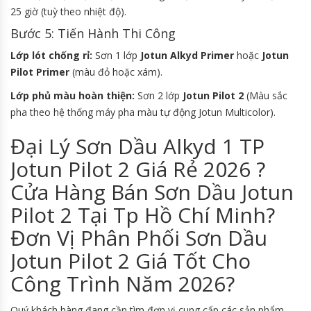
25 giờ (tuỳ theo nhiệt độ).
Bước 5: Tiến Hành Thi Công
Lớp lót chống rỉ:
Sơn 1 lớp
Jotun Alkyd Primer
hoặc
Jotun
Pilot Primer
(màu đỏ hoặc xám).
Lớp phủ màu hoàn thiện:
Sơn 2 lớp
Jotun Pilot 2
(Màu sắc
pha theo hệ thống máy pha màu tự động Jotun Multicolor).
Đại Lý Sơn Dầu Alkyd 1 TP
Jotun Pilot 2 Giá Rẻ 2026 ?
Cửa Hàng Bán Sơn Dầu Jotun
Pilot 2 Tại Tp Hồ Chí Minh?
Đơn Vị Phân Phối Sơn Dầu
Jotun Pilot 2 Giá Tốt Cho
Công Trình Năm 2026?
Quý khách hàng đang cần tìm đơn vị cung cấp các sản phẩm