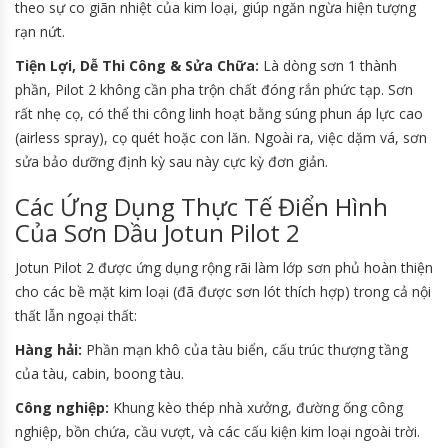
theo sự co giãn nhiệt của kim loại, giúp ngăn ngừa hiện tượng
rạn nứt.
Tiện Lợi, Dễ Thi Công & Sửa Chữa:
Là dòng sơn 1 thành
phần, Pilot 2 không cần pha trộn chất đóng rắn phức tạp. Sơn
rất nhẹ cọ, có thể thi công linh hoạt bằng súng phun áp lực cao
(airless spray), cọ quét hoặc con lăn. Ngoài ra, việc dặm vá, sơn
sửa bảo dưỡng định kỳ sau này cực kỳ đơn giản.
Các Ứng Dụng Thực Tế Điển Hình
Của Sơn Dầu Jotun Pilot 2
Jotun Pilot 2 được ứng dụng rộng rãi làm lớp sơn phủ hoàn thiện
cho các bề mặt kim loại (đã được sơn lót thích hợp) trong cả nội
thất lẫn ngoại thất:
Hàng hải:
Phần mạn khô của tàu biển, cấu trúc thượng tầng
của tàu, cabin, boong tàu.
Công nghiệp:
Khung kèo thép nhà xưởng, đường ống công
nghiệp, bồn chứa, cầu vượt, và các cấu kiện kim loại ngoài trời.