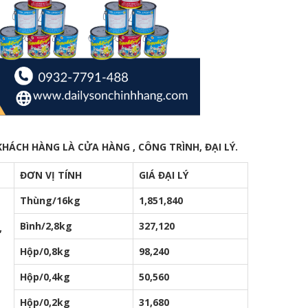
ÁCH HÀNG LÀ CỬA HÀNG , CÔNG TRÌNH, ĐẠI LÝ.
ĐƠN VỊ TÍNH
GIÁ ĐẠI LÝ
Thùng/16kg
1,851,840
Bình/2,8kg
327,120
,
Hộp/0,8kg
98,240
Hộp/0,4kg
50,560
Hộp/0,2kg
31,680