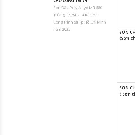
CHO CÔNG TRÌNH
Sơn Dầu Poly Alkyd Mã 680
Thùng 17.75L Giá Rẻ Cho
Công Trình tại Tp Hồ Chí Minh
năm 2025
SƠN CH
(Sơn c
SƠN CH
( Sơn 