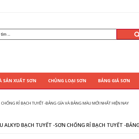
À SẢN XUẤT SƠN
CHỦNG LOẠI SƠN
BẢNG GIÁ SƠN
 CHỐNG RỈ BẠCH TUYẾT -BẢNG GÍA VÀ BẢNG MÀU MỚI NHẤT HIỆN NAY
U ALKYD BẠCH TUYẾT -SƠN CHỐNG RỈ BẠCH TUYẾT -BẢNG