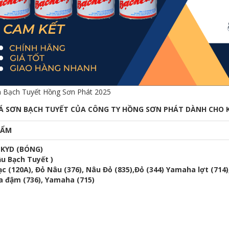
ơn Bạch Tuyết Hồng Sơn Phát 2025
Á SƠN BẠCH TUYẾT CỦA CÔNG TY HỒNG SƠN PHÁT DÀNH CHO KH
HẨM
KYD (BÓNG)
u Bạch Tuyết )
c (120A), Đỏ Nâu (376), Nâu Đỏ (835),Đỏ (344) Yamaha lợt (714)
 đậm (736), Yamaha (715)