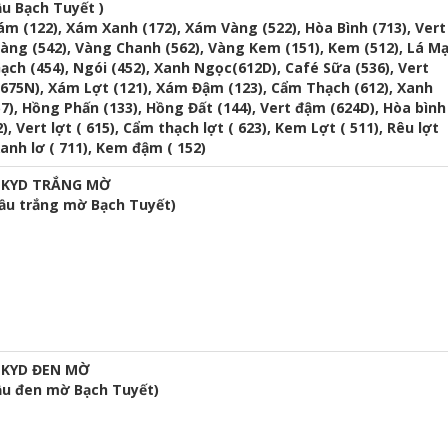
u Bạch Tuyết )
m (122), Xám Xanh (172), Xám Vàng (522), Hòa Bình (713), Vert
Vàng (542), Vàng Chanh (562), Vàng Kem (151), Kem (512), Lá M
Gạch (454), Ngói (452), Xanh Ngọc(612D), Café Sữa (536), Vert
(675N), Xám Lợt (121), Xám Đậm (123), Cẩm Thạch (612), Xanh
7), Hồng Phấn (133), Hồng Đất (144), Vert đậm (624D), Hòa bình
2), Vert lợt ( 615), Cẩm thạch lợt ( 623), Kem Lợt ( 511), Rêu lợt
Xanh lơ ( 711), Kem đậm ( 152)
LKYD TRẮNG MỜ
dầu trắng mờ Bạch Tuyết)
LKYD ĐEN MỜ
ầu đen mờ Bạch Tuyết)