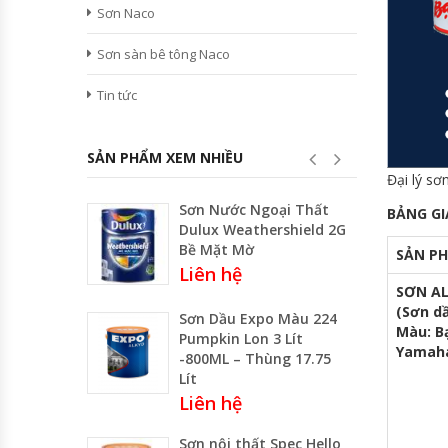
Sơn Naco
Sơn sàn bê tông Naco
Tin tức
SẢN PHẨM XEM NHIỀU
Đại lý s
Sơn Nước Ngoại Thất
BẢNG GI
Dulux Weathershield 2G
Bề Mặt Mờ
SẢN P
Liên hệ
SƠN AL
(Sơn dầ
Sơn Dầu Expo Màu 224
Màu: Bạ
Pumpkin Lon 3 Lít
Yamaha
-800ML – Thùng 17.75
Lít
Liên hệ
Sơn nội thất Spec Hello