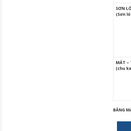
SƠN L
(Sơn l
MÁT – 
(chu k
BẢNG MÀ