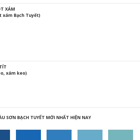
ÓT XÁM
ót xám Bạch Tuyết)
TÍT
eo, xám keo)
U SƠN BẠCH TUYẾT MỚI NHẤT HIỆN NAY