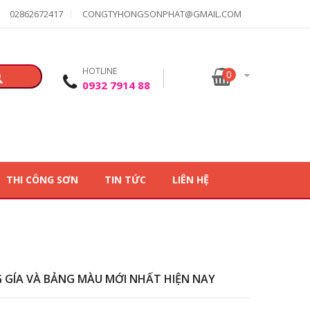
02862672417
CONGTYHONGSONPHAT@GMAIL.COM
HOTLINE
0
0932 7914 88
THI CÔNG SƠN
TIN TỨC
LIÊN HỆ
 GÍA VÀ BẢNG MÀU MỚI NHẤT HIỆN NAY