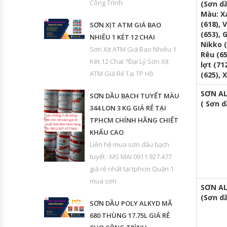
Công Trình
(Sơn dầ
Màu: Xá
(618), 
SƠN XỊT ATM GIÁ BAO
(653), 
NHIÊU 1 KÉT 12 CHAI
Nikko 
Sơn Xịt ATM Giá Bao Nhiêu 1
Rêu (65
Két 12 Chai ?Đại Lý Sơn Xịt
lợt (71
ATM Giá Rẻ Tại TP Hồ
(625), 
SƠN A
SƠN DẦU BẠCH TUYẾT MÀU
( Sơn 
344 LON 3 KG GIÁ RẺ TẠI
TPHCM CHÍNH HÃNG CHIẾT
KHẤU CAO
Liên hệ mua sơn dầu bạch
tuyết : MS MAI 0911.927.477
giá rẻ nhất tại tphcm Quận 1
mua sơn
SƠN A
(Sơn d
SƠN DẦU POLY ALKYD MÃ
680 THÙNG 17.75L GIÁ RẺ