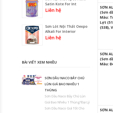
Satin Kote For Int
SƠN AL
Liên hệ
(Sơn dầ
Màu: Tr
Lợt (5
Sơn Lót Nội Thất Oexpo
(538), 
Alkali For Interior
Liên hệ
SƠN AL
(Sơn dầ
BÀI VIẾT XEM NHIỀU
Màu: Đe
SƠN DẦU NACO BẢY CHÚ
LÙN GIÁ BAO NHIÊU 1
THÙNG
Sơn Dầu Naco Bảy Chú Lùn
Giá Bao Nhiêu 1 Thùng?Đại Lý
Sơn Dầu Naco Giá Tốt Cho
SƠN AL