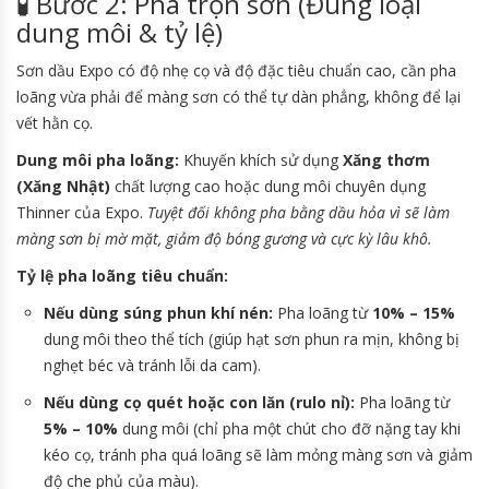
🧪 Bước 2: Pha trộn sơn (Đúng loại
dung môi & tỷ lệ)
Sơn dầu Expo có độ nhẹ cọ và độ đặc tiêu chuẩn cao, cần pha
loãng vừa phải để màng sơn có thể tự dàn phẳng, không để lại
vết hằn cọ.
Dung môi pha loãng:
Khuyến khích sử dụng
Xăng thơm
(Xăng Nhật)
chất lượng cao hoặc dung môi chuyên dụng
Thinner của Expo.
Tuyệt đối không pha bằng dầu hỏa vì sẽ làm
màng sơn bị mờ mặt, giảm độ bóng gương và cực kỳ lâu khô.
Tỷ lệ pha loãng tiêu chuẩn:
Nếu dùng súng phun khí nén:
Pha loãng từ
10% – 15%
dung môi theo thể tích (giúp hạt sơn phun ra mịn, không bị
nghẹt béc và tránh lỗi da cam).
Nếu dùng cọ quét hoặc con lăn (rulo nỉ):
Pha loãng từ
5% – 10%
dung môi (chỉ pha một chút cho đỡ nặng tay khi
kéo cọ, tránh pha quá loãng sẽ làm mỏng màng sơn và giảm
độ che phủ của màu).