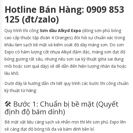
Hotline Bán Hàng: 0909 853
125 (đt/zalo)
Quy trình thi công
Sơn dầu Alkyd Expo
(dòng sơn phủ bóng
cao cấp thuộc tập đoàn 4 Oranges) đòi hỏi sự chuẩn xác trong
khâu làm sạch bề mặt và kiểm soát độ dày màng sơn. Do sơn
Expo có hàm lượng cốt nhựa Alkyd đậm đặc, màng sơn đạt độ
bóng gương rất sâu, nhưng nếu sơn sai kỹ thuật (pha sai dung
môi hoặc sơn quá dày) sẽ dễ dẫn đến hiện tượng nhăn da hoặc
lâu khô.
Dưới đây là hướng dẫn chi tiết quy trình các bước thi công chuẩn
kỹ thuật từ hãng:
🛠️ Bước 1: Chuẩn bị bề mặt (Quyết
định độ bám dính)
Bề mặt vật liệu càng sạch và nhẵn mịn thì khi sơn phủ Expo lên
sẽ càng đạt độ bóng tối đa và bám dính bền bỉ.