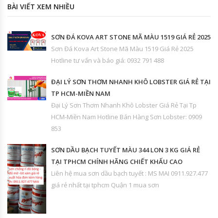
BÀI VIẾT XEM NHIỀU
SƠN ĐÁ KOVA ART STONE MÃ MÀU 1519 GIÁ RẺ 2025
Sơn Đá Kova Art Stone Mã Màu 1519 Giá Rẻ 2025
Hotline tư vấn và báo giá: 0932 791 488
ĐẠI LÝ SƠN THƠM NHANH KHÔ LOBSTER GIÁ RẺ TẠI
TP HCM-MIỀN NAM
Đại Lý Sơn Thơm Nhanh Khô Lobster Giá Rẻ Tại Tp
HCM-Miền Nam Hotline Bán Hàng Sơn Lobster: 0909
853
SƠN DẦU BẠCH TUYẾT MÀU 344 LON 3 KG GIÁ RẺ
TẠI TPHCM CHÍNH HÃNG CHIẾT KHẤU CAO
Liên hệ mua sơn dầu bạch tuyết : MS MAI 0911.927.477
giá rẻ nhất tại tphcm Quận 1 mua sơn