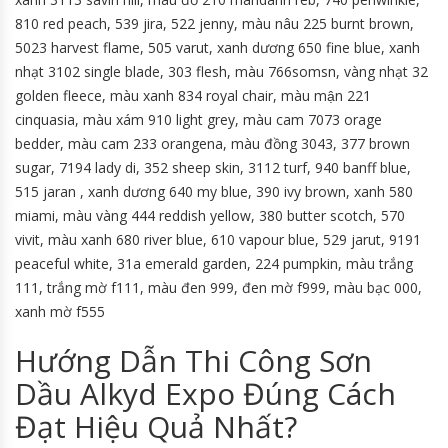
810 red peach, 539 jira, 522 jenny, màu nâu 225 burnt brown,
5023 harvest flame, 505 varut, xanh dương 650 fine blue, xanh
nhạt 3102 single blade, 303 flesh, màu 766somsn, vàng nhạt 32
golden fleece, màu xanh 834 royal chair, màu mận 221
cinquasia, màu xám 910 light grey, màu cam 7073 orage
bedder, màu cam 233 orangena, màu đồng 3043, 377 brown
sugar, 7194 lady di, 352 sheep skin, 3112 turf, 940 banff blue,
515 jaran , xanh dương 640 my blue, 390 ivy brown, xanh 580
miami, màu vàng 444 reddish yellow, 380 butter scotch, 570
vivit, màu xanh 680 river blue, 610 vapour blue, 529 jarut, 9191
peaceful white, 31a emerald garden, 224 pumpkin, màu trắng
111, trắng mờ f111, màu đen 999, đen mờ f999, màu bạc 000,
xanh mờ f555
Hướng Dẫn Thi Công Sơn
Dầu Alkyd Expo Đúng Cách
Đạt Hiệu Quả Nhất?