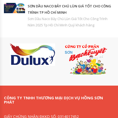
SƠN DẦU NACO BẢY CHÚ LÙN GIÁ TỐT CHO CÔNG
TRÌNH TP HỒ CHÍ MINH
Sơn Dầu Naco Bảy Chú Lùn Giá Tốt Cho Công Trình
Năm 2025 Tp Hồ Chí Minh Quý khách hàng
CÔNG TY TNHH THƯƠNG MẠI DỊCH VỤ HỒNG SƠN
PHÁT
GIẤY CHỨNG NHẬN ĐKKD SỐ: 0314017452