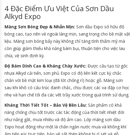
4 Đặc Điểm Ưu Việt Của Sơn Dầu
Alkyd Expo
Màng Sơn Bóng Đẹp & Nhẵn Mịn:
Sơn dầu Expo sở hữu độ
bóng cao, tạo nên vẻ ngoài láng mịn, sang trọng cho bề mặt vật
liệu. Màng sơn bóng bẩy này không chỉ tăng tính thẩm mỹ mà
còn giúp giảm thiểu khả năng bám bụi, thuận tiện cho việc lau
chùi, vệ sinh định kỳ.
Độ Bám Dính Cao & Kháng Chày Xước:
Được cấu tạo từ gốc
nhựa Alkyd cải tiến, sơn phủ Expo có độ liên kết cực kỳ chắc
chắn với bề mặt kim loại (đã lót chống rỉ) hoặc gỗ. Màng sơn
sau khi khô có cấu trúc đanh chắc, chịu được các va đập cơ học
nhẹ và hạn chế tối đa các vết trầy xước trong quá trình sử dụng.
Kháng Thời Tiết Tốt – Bảo Vệ Bền Lâu:
Sản phẩm có khả
năng chống chịu tốt trước các tác động của thời tiết nhiệt đới
như nắng gắt, mưa nhiều và độ ẩm cao. Lớp màng sơn dầu
Expo hoạt động như một lá chắn ngăn nước mưa và không khí
ẩm tiếp xúc trực tiếp, bảo vệ sắt thép không bị rỉ sét và gỗ