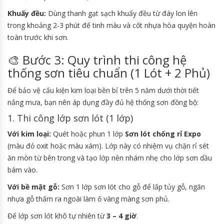
Khuấy đều:
Dùng thanh gạt sạch khuấy đều từ đáy lon lên
trong khoảng 2-3 phút để tinh màu và cốt nhựa hòa quyện hoàn
toàn trước khi sơn.
🎨 Bước 3: Quy trình thi công hệ
thống sơn tiêu chuẩn (1 Lót + 2 Phủ)
Để bảo vệ cấu kiện kim loại bền bỉ trên 5 năm dưới thời tiết
nắng mưa, bạn nên áp dụng đầy đủ hệ thống sơn đồng bộ:
1. Thi công lớp sơn lót (1 lớp)
Với kim loại:
Quét hoặc phun 1 lớp
Sơn lót chống rỉ Expo
(màu đỏ oxit hoặc màu xám). Lớp này có nhiệm vụ chặn rỉ sét
ăn mòn từ bên trong và tạo lớp nền nhám nhẹ cho lớp sơn dầu
bám vào.
Với bề mặt gỗ:
Sơn 1 lớp sơn lót cho gỗ để lấp tủy gỗ, ngăn
nhựa gỗ thấm ra ngoài làm ố vàng màng sơn phủ.
Để lớp sơn lót khô tự nhiên từ
3 – 4 giờ
.