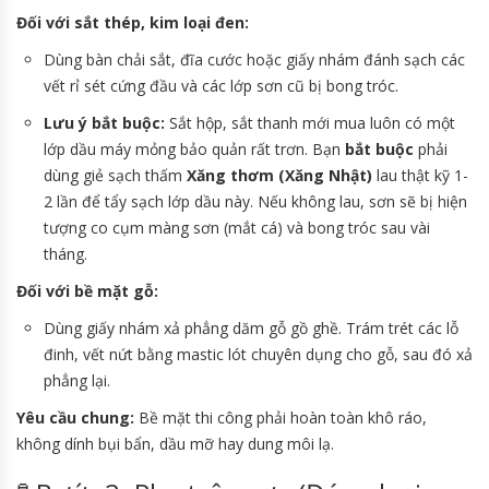
Đối với sắt thép, kim loại đen:
Dùng bàn chải sắt, đĩa cước hoặc giấy nhám đánh sạch các
vết rỉ sét cứng đầu và các lớp sơn cũ bị bong tróc.
Lưu ý bắt buộc:
Sắt hộp, sắt thanh mới mua luôn có một
lớp dầu máy mỏng bảo quản rất trơn. Bạn
bắt buộc
phải
dùng giẻ sạch thấm
Xăng thơm (Xăng Nhật)
lau thật kỹ 1-
2 lần để tẩy sạch lớp dầu này. Nếu không lau, sơn sẽ bị hiện
tượng co cụm màng sơn (mắt cá) và bong tróc sau vài
tháng.
Đối với bề mặt gỗ:
Dùng giấy nhám xả phẳng dăm gỗ gồ ghề. Trám trét các lỗ
đinh, vết nứt bằng mastic lót chuyên dụng cho gỗ, sau đó xả
phẳng lại.
Yêu cầu chung:
Bề mặt thi công phải hoàn toàn khô ráo,
không dính bụi bẩn, dầu mỡ hay dung môi lạ.