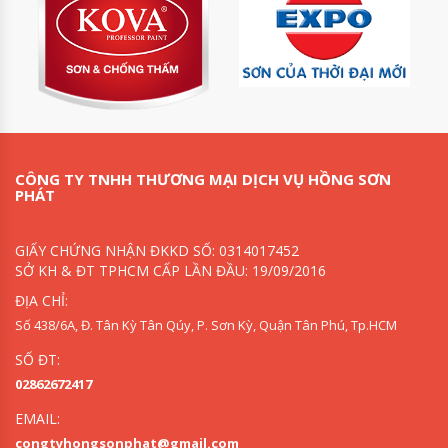
CÔNG TY TNHH THƯƠNG MẠI DỊCH VỤ HỒNG SƠN
PHÁT
GIẤY CHỨNG NHẬN ĐKKD SỐ: 0314017452
SỞ KH & ĐT TPHCM CẤP LẦN ĐẦU: 19/09/2016
ĐỊA CHỈ:
Số 438/6A, Đ. Tân Kỳ Tân Qúy, P. Sơn Kỳ, Quận Tân Phú, Tp.HCM
SỐ ĐT:
02862672417
EMAIL:
congtyhongsonphat@gmail.com