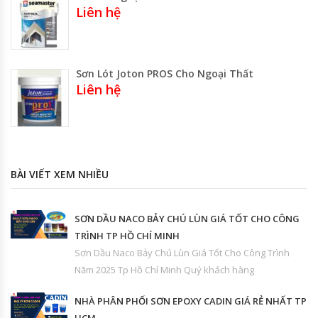
Liên hệ
Sơn Lót Joton PROS Cho Ngoại Thất
Liên hệ
BÀI VIẾT XEM NHIỀU
SƠN DẦU NACO BẢY CHÚ LÙN GIÁ TỐT CHO CÔNG
TRÌNH TP HỒ CHÍ MINH
Sơn Dầu Naco Bảy Chú Lùn Giá Tốt Cho Công Trình
Năm 2025 Tp Hồ Chí Minh Quý khách hàng
NHÀ PHÂN PHỐI SƠN EPOXY CADIN GIÁ RẺ NHẤT TP