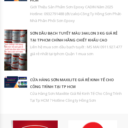
HCM
Giới Thiệu Sản Phẩm Sơn Epoxy CADIN Năm 2025
Hotline: 0932791488 (đt/zalo)-Công Ty Hồng Sơn Phát-
Nhà Phân Phối Sơn Epoxy
SƠN DẦU BẠCH TUYẾT MÀU 344 LON 3 KG GIÁ RẺ
TẠI TPHCM CHÍNH HÃNG CHIẾT KHẤU CAO
Liên hệ mua sơn dầu bạch tuyết : MS MAI 0911.927.477
giá rẻ nhất tại tphcm Quận 1 mua sơn
CỬA HÀNG SƠN MAXILITE GIÁ RẺ KINH TẾ CHO
CÔNG TRÌNH TẠI TP HCM
Cửa Hàng Sơn Maxilite Giá Rẻ Kinh Tế Cho Công Trình
Tại Tp HCM ? Hotline Công ty Hồng Sơn