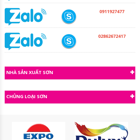
0911927477
02862672417
NHÀ SẢN XUẤT SƠN
CHỦNG LOẠI SƠN