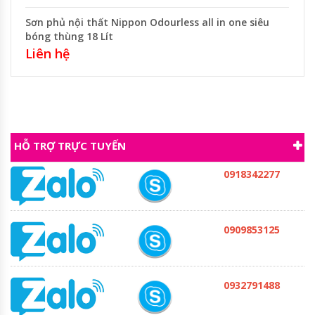
Sơn phủ nội thất Nippon Odourless all in one siêu
bóng thùng 18 Lít
Liên hệ
HỖ TRỢ TRỰC TUYẾN
0918342277
0909853125
0932791488