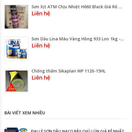
Sơn Xịt ATM Chịu Nhiệt H660 Black Giá Rẻ Nhất TPHCM
Liên hệ
Sơn Dầu Lina Màu Vàng Hồng 933 Lon 1kg -3kg- 5kg -Thùng 20kg Gía Rẻ Gía Sỉ
Liên hệ
Chống thấm Sikaplan WP 1120-15HL
Liên hệ
BÀI VIẾT XEM NHIỀU
ĐẠI LÝ SƠN DẦU NACO BẢY CHÚ LÙN GIÁ RẺ NHẤT