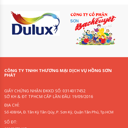
CÔNG TY TNHH THƯƠNG MẠI DỊCH VỤ HỒNG SƠN
PHÁT
GIẤY CHỨNG NHẬN ĐKKD SỐ: 0314017452
SỞ KH & ĐT TPHCM CẤP LẦN ĐẦU: 19/09/2016
ĐỊA CHỈ:
Số 438/6A, Đ. Tân Kỳ Tân Qúy, P. Sơn Kỳ, Quận Tân Phú, Tp.HCM
SỐ ĐT: