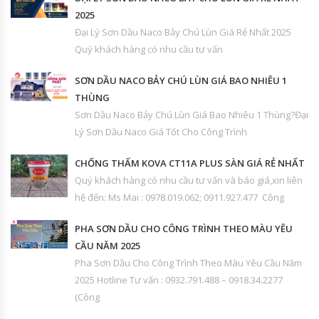
2025
Đại Lý Sơn Dầu Naco Bảy Chú Lùn Giá Rẻ Nhất 2025
Quý khách hàng có nhu cầu tư vấn
SƠN DẦU NACO BẢY CHÚ LÙN GIÁ BAO NHIÊU 1
THÙNG
Sơn Dầu Naco Bảy Chú Lùn Giá Bao Nhiêu 1 Thùng?Đại
Lý Sơn Dầu Naco Giá Tốt Cho Công Trình
CHỐNG THẤM KOVA CT11A PLUS SÀN GIÁ RẺ NHẤT
Quý khách hàng có nhu cầu tư vấn và báo giá,xin liên
hệ đến: Ms Mai : 0978.019.062; 0911.927.477 Công
PHA SƠN DẦU CHO CÔNG TRÌNH THEO MÀU YÊU
CẦU NĂM 2025
Pha Sơn Dầu Cho Công Trình Theo Màu Yêu Cầu Năm
2025 Hotline Tư vấn : 0932.791.488 – 0918.34.2277
(Công