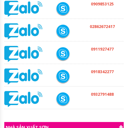
0909853125
02862672417
0911927477
0918342277
0932791488
NHÀ SẢN XUẤT SƠN