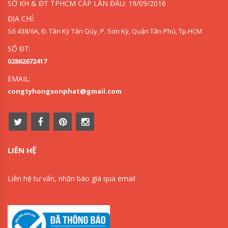
SỞ KH & ĐT TPHCM CẤP LẦN ĐẦU: 19/09/2016
ĐỊA CHỈ:
Số 438/6A, Đ. Tân Kỳ Tân Qúy, P. Sơn Kỳ, Quận Tân Phú, Tp.HCM
SỐ ĐT:
02862672417
EMAIL:
congtyhongsonphat@gmail.com
LIÊN HỆ
Liên hệ tư vấn, nhận báo giá qua email