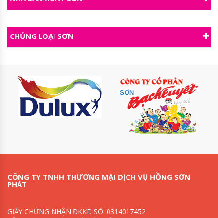
CHỦNG LOẠI SƠN
CÔNG TY TNHH THƯƠNG MẠI DỊCH VỤ HỒNG SƠN
PHÁT
GIẤY CHỨNG NHẬN ĐKKD SỐ: 0314017452