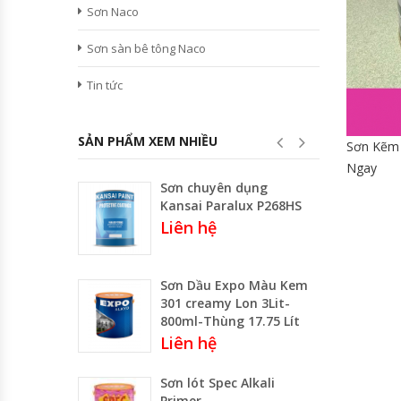
Sơn Naco
Sơn sàn bê tông Naco
Tin tức
SẢN PHẨM XEM NHIỀU
Sơn Kẽm 
Ngay
Sơn chuyên dụng
Kansai Paralux P268HS
Liên hệ
Sơn Dầu Expo Màu Kem
301 creamy Lon 3Lit-
800ml-Thùng 17.75 Lít
Liên hệ
Sơn lót Spec Alkali
Primer