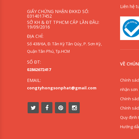
Liên hệ t
GIẤY CHỨNG NHẬN ĐKKD SỐ:
0314017452
SỞ KH & ĐT TPHCM CẤP LẦN ĐẦU:
19/09/2016
ĐỊA CHỈ:
Số 438/6A, Đ. Tân Kỳ Tân Qúy, P. Sơn Kỳ,
Quận Tân Phú, Tp.HCM
SỐ ĐT:
VỀ CHÚN
02862672417
Chính sác
EMAIL:
congtyhongsonphat@gmail.com
nhận sơn
Chính sác
Chính sác
Quy định 
Hướng dẫ