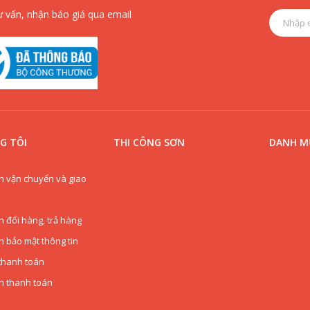
ư vấn, nhận báo giá qua email
G TÔI
THI CÔNG SƠN
DANH MỤ
h vận chuyển và giao
h đổi hàng, trả hàng
h bảo mật thông tin
thanh toán
n thanh toán