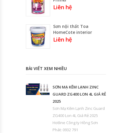
Liên hệ
Sơn nội thất Toa
HomeCote interior
Liên hệ
BÀI VIẾT XEM NHIỀU
SƠN MẠ KẼM LẠNH ZINC
GUARD ZG400 LON 4L GIÁ RẺ
2025
Sơn Mạ Kẽm Lạnh Zinc Guard
ZG400 Lon 4L Giá Rẻ 2025
Hotline Công ty Hồng Sơn
Phát: 0932 791