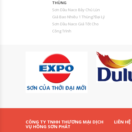
THÙNG
Sơn Dầu Naco Bảy Chú Lùn
Giá Bao Nhiêu 1 Thùng?Đại Lý
Sơn Dầu Naco Giá Tốt Cho
Công Trình
CÔNG TY TNHH THƯƠNG MẠI DỊCH
LIÊN HỆ
VỤ HỒNG SƠN PHÁT