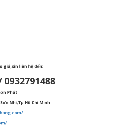
giá,xin liên hệ đến:
/ 0932791488
Sơn Phát
Sơn Nhì,Tp Hồ Chí Minh
hhang.com/
om/