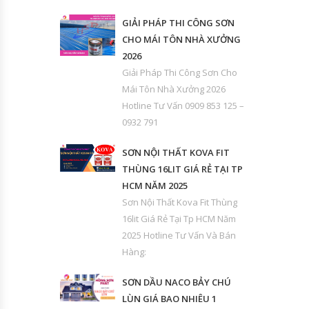
GIẢI PHÁP THI CÔNG SƠN
CHO MÁI TÔN NHÀ XƯỞNG
2026
Giải Pháp Thi Công Sơn Cho
Mái Tôn Nhà Xưởng 2026
Hotline Tư Vấn 0909 853 125 –
0932 791
SƠN NỘI THẤT KOVA FIT
THÙNG 16LIT GIÁ RẺ TẠI TP
HCM NĂM 2025
Sơn Nội Thất Kova Fit Thùng
16lit Giá Rẻ Tại Tp HCM Năm
2025 Hotline Tư Vấn Và Bán
Hàng:
SƠN DẦU NACO BẢY CHÚ
LÙN GIÁ BAO NHIÊU 1