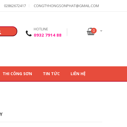
02862672417
CONGTYHONGSONPHAT@GMAIL.COM
HOTLINE
0
0932 7914 88
THI CÔNG SƠN
TIN TỨC
LIÊN HỆ
Y