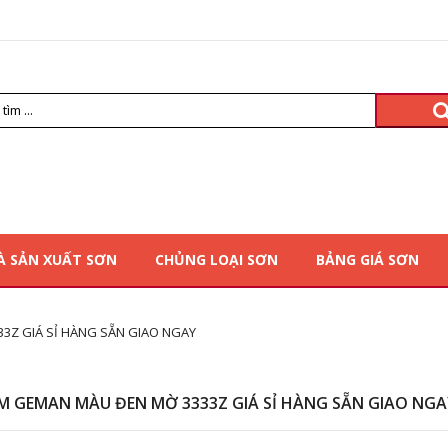
À SẢN XUẤT SƠN
CHỦNG LOẠI SƠN
BẢNG GIÁ SƠN
3Z GIÁ SỈ HÀNG SẴN GIAO NGAY
M GEMAN MÀU ĐEN MỜ 3333Z GIÁ SỈ HÀNG SẴN GIAO NGA