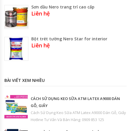
Sơn dầu Nero trang trí cao cấp
Liên hệ
Bột trét tường Nero Star for interior
Liên hệ
BÀI VIẾT XEM NHIỀU
CÁCH SỬ DỤNG KEO SỮA ATM LATEX A9000 DÁN
GỖ, GIẤY
Cách Sử Dụng Keo Sữa ATM Latex A9000 Dán Gỗ, Giấy
Hotline Tư Vấn Và Bán Hàng: 0909 853 125