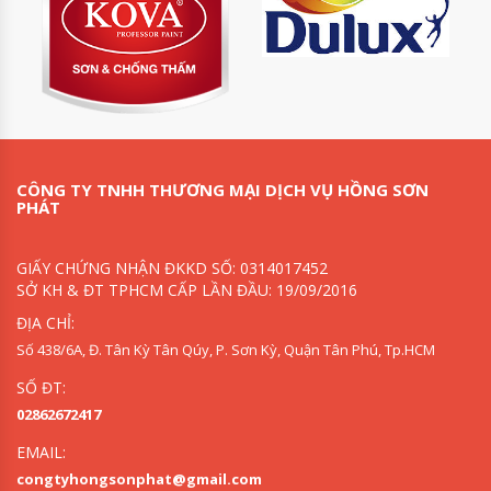
CÔNG TY TNHH THƯƠNG MẠI DỊCH VỤ HỒNG SƠN
PHÁT
GIẤY CHỨNG NHẬN ĐKKD SỐ: 0314017452
SỞ KH & ĐT TPHCM CẤP LẦN ĐẦU: 19/09/2016
ĐỊA CHỈ:
Số 438/6A, Đ. Tân Kỳ Tân Qúy, P. Sơn Kỳ, Quận Tân Phú, Tp.HCM
SỐ ĐT:
02862672417
EMAIL:
congtyhongsonphat@gmail.com