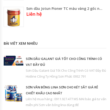
Sơn dầu Jotun Pioner TC màu vàng 2 gốc nước
Liên hệ
BÀI VIẾT XEM NHIỀU
SƠN DẦU GALANT GIÁ TỐT CHO CÔNG TRÌNH CÓ
VAT ĐẦY ĐỦ
Sơn Dầu Galant Giá Tốt Cho Công Trình Có VAT Đầy Đủ
Hotline Công Ty Hồng Sơn Phát: 0932 791
SƠN VÂN BÔNG LINA SƠN CHO KÉT SẮT GIÁ RẺ
CHIẾT KHẤU CAO NHẤT
Liên hệ mua hàng : 0911.927.477 MS MAI báo giá tư vấn
miễn phí Sơn vân bông lina dùng để