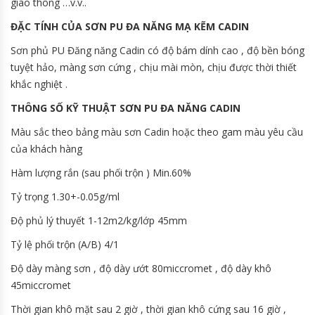
giao thông …v.v..
ĐẶC TÍNH CỦA SƠN PU ĐA NĂNG MẠ KẼM CADIN
Sơn phủ PU Đăng năng Cadin có độ bám dính cao , độ bền bóng
tuyệt hảo, màng sơn cứng , chịu mài mòn, chịu được thời thiết
khắc nghiệt .
THÔNG SỐ KỸ THUẬT SƠN PU ĐA NĂNG CADIN
Màu sắc theo bảng màu sơn Cadin hoặc theo gam màu yêu cầu
của khách hàng
Hàm lượng rắn (sau phối trộn ) Min.60%
Tỷ trọng 1.30+-0.05g/ml
Độ phủ lý thuyết 1-12m2/kg/lớp 45mm
Tỷ lệ phối trộn (A/B) 4/1
Độ dày màng sơn , độ dày ướt 80miccromet , độ dày khô
45miccromet
Thời gian khô mặt sau 2 giờ , thời gian khô cứng sau 16 giờ ,