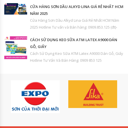
CỬA HÀNG SƠN DẦU ALKYD LINA GIÁ RẺ NHẤT HCM
NĂM 2025
Cửa Hàng Sơn Dầu Alkyd Lina Giá Rẻ Nhất HCM Năm
2025 Hotline Tư vấn và Bán hàng: 0909.853.125 (đt)-
CÁCH SỬ DỤNG KEO SỮA ATM LATEX A9000 DÁN
GỖ, GIẤY
Cách Sử Dụng Keo Sữa ATM Latex A9000 Dán Gỗ, Giấy
Hotline Tư Vấn Và Bán Hàng: 0909 853 125