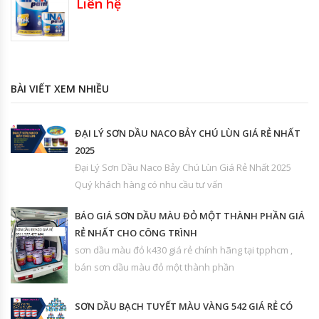
Liên hệ
BÀI VIẾT XEM NHIỀU
ĐẠI LÝ SƠN DẦU NACO BẢY CHÚ LÙN GIÁ RẺ NHẤT
2025
Đại Lý Sơn Dầu Naco Bảy Chú Lùn Giá Rẻ Nhất 2025
Quý khách hàng có nhu cầu tư vấn
BÁO GIÁ SƠN DẦU MÀU ĐỎ MỘT THÀNH PHẦN GIÁ
RẺ NHẤT CHO CÔNG TRÌNH
sơn dầu màu đỏ k430 giá rẻ chính hãng tại tpphcm ,
bán sơn dầu màu đỏ một thành phần
SƠN DẦU BẠCH TUYẾT MÀU VÀNG 542 GIÁ RẺ CÓ