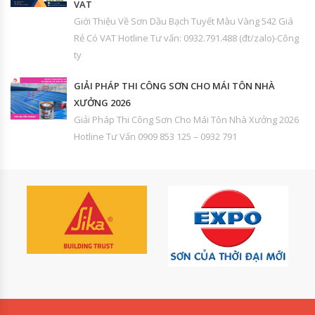
VAT
Giới Thiệu Về Sơn Dầu Bạch Tuyết Màu Vàng 542 Giá
Rẻ Có VAT Hotline Tư vấn: 0932.791.488 (đt/zalo)-Công
ty
GIẢI PHÁP THI CÔNG SƠN CHO MÁI TÔN NHÀ
XƯỞNG 2026
Giải Pháp Thi Công Sơn Cho Mái Tôn Nhà Xưởng 2026
Hotline Tư Vấn 0909 853 125 – 0932 791