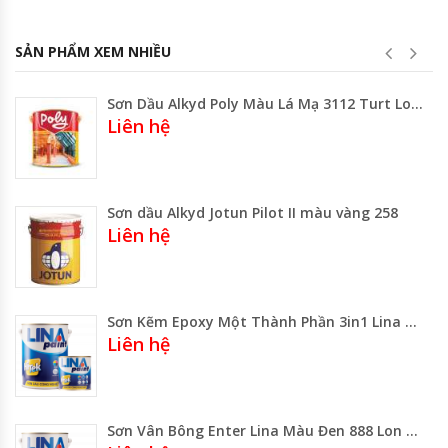
SẢN PHẨM XEM NHIỀU
Sơn Dầu Alkyd Poly Màu Lá Mạ 3112 Turt Lon 800ML-3 Lít -Thùng 17.75 Lít
Liên hệ
Sơn dầu Alkyd Jotun Pilot II màu vàng 258
Liên hệ
Sơn Kẽm Epoxy Một Thành Phần 3in1 Lina 910 Màu Xám
Liên hệ
Sơn Vân Bông Enter Lina Màu Đen 888 Lon 1kg -3kg -5kg -Thùng 20kg