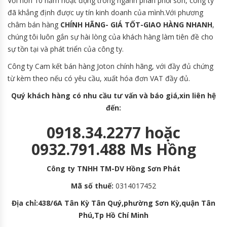
Với hơn 10 năm hoạt động trong ngành phân phối sơn, công ty
đã khẳng định được uy tín kinh doanh của mình.Với phương
châm bán hàng
CHÍNH HÃNG- GIÁ TỐT-GIAO HÀNG NHANH
,
chúng tôi luôn gắn sự hài lòng của khách hàng làm tiên đề cho
sự tồn tại và phát triển của công ty.
Công ty Cam kết bán hàng Joton chính hãng, với đầy đủ chứng
từ kèm theo nếu có yêu cầu, xuất hóa đơn VAT đầy đủ.
Quý khách hàng có nhu cầu tư vấn và báo giá,xin liên hệ
đến:
0918.34.2277 hoặc
0932.791.488 Ms Hồng
Công ty TNHH TM-DV Hồng Sơn Phát
Mã số thuế:
0314017452
Địa chỉ:438/6A Tân Kỳ Tân Quý,phường Sơn Kỳ,quận Tân
Phú,Tp Hồ Chí Minh