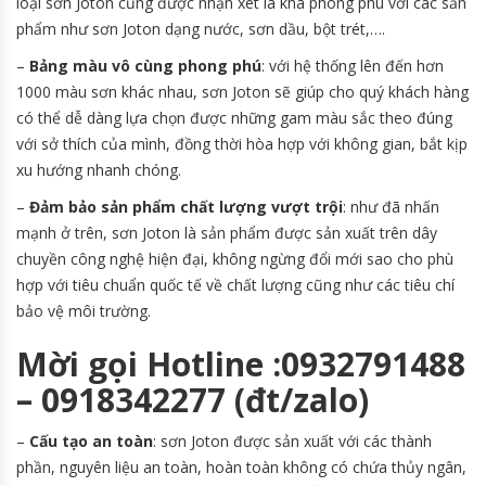
loại sơn Joton cũng được nhận xét là khá phong phú với các sản
phẩm như sơn Joton dạng nước, sơn dầu, bột trét,….
–
Bảng màu vô cùng phong phú
: với hệ thống lên đến hơn
1000 màu sơn khác nhau, sơn Joton sẽ giúp cho quý khách hàng
có thể dễ dàng lựa chọn được những gam màu sắc theo đúng
với sở thích của mình, đồng thời hòa hợp với không gian, bắt kịp
xu hướng nhanh chóng.
–
Đảm bảo sản phẩm
chất lượng vượt trội
: như đã nhấn
mạnh ở trên, sơn Joton là sản phẩm được sản xuất trên dây
chuyền công nghệ hiện đại, không ngừng đổi mới sao cho phù
hợp với tiêu chuẩn quốc tế về chất lượng cũng như các tiêu chí
bảo vệ môi trường.
Mời gọi Hotline :0932791488
– 0918342277 (đt/zalo)
–
Cấu tạo an toàn
: sơn Joton được sản xuất với các thành
phần, nguyên liệu an toàn, hoàn toàn không có chứa thủy ngân,