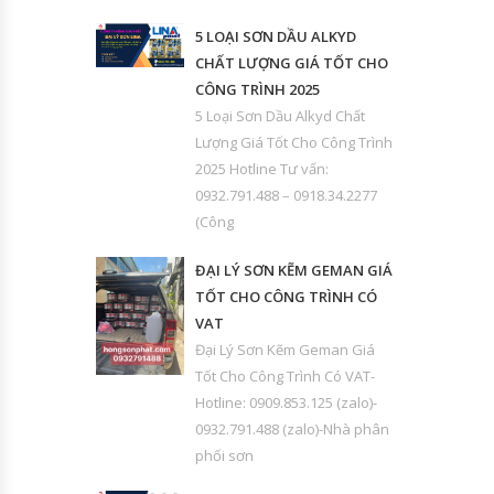
5 LOẠI SƠN DẦU ALKYD
CHẤT LƯỢNG GIÁ TỐT CHO
CÔNG TRÌNH 2025
5 Loại Sơn Dầu Alkyd Chất
Lượng Giá Tốt Cho Công Trình
2025 Hotline Tư vấn:
0932.791.488 – 0918.34.2277
(Công
ĐẠI LÝ SƠN KẼM GEMAN GIÁ
TỐT CHO CÔNG TRÌNH CÓ
VAT
Đại Lý Sơn Kẽm Geman Giá
Tốt Cho Công Trình Có VAT-
Hotline: 0909.853.125 (zalo)-
0932.791.488 (zalo)-Nhà phân
phối sơn