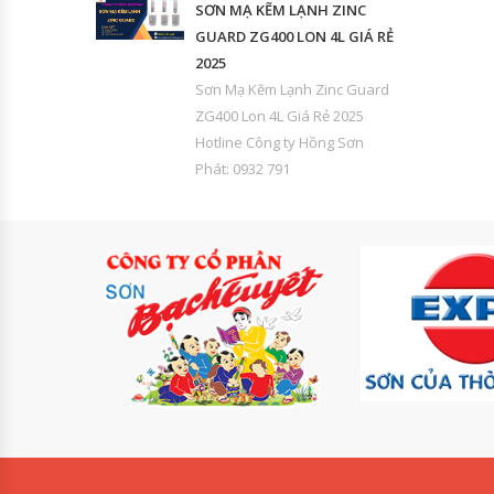
SƠN MẠ KẼM LẠNH ZINC
GUARD ZG400 LON 4L GIÁ RẺ
2025
Sơn Mạ Kẽm Lạnh Zinc Guard
ZG400 Lon 4L Giá Rẻ 2025
Hotline Công ty Hồng Sơn
Phát: 0932 791