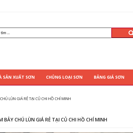
À SẢN XUẤT SƠN
CHỦNG LOẠI SƠN
BẢNG GIÁ SƠN
CHÚ LÙN GIÁ RẺ TẠI CỦ CHI HỒ CHÍ MINH
 BẢY CHÚ LÙN GIÁ RẺ TẠI CỦ CHI HỒ CHÍ MINH