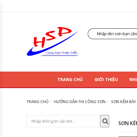
TRANG CHỦ
GIỚI THIỆU
NH
TRANG CHỦ
HƯỚNG DẪN THI CÔNG SƠN
SƠN KẼM BẢY 
SƠN KẼM