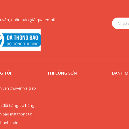
ư vấn, nhận báo giá qua email
G TÔI
THI CÔNG SƠN
DANH MỤ
h vận chuyển và giao
h đổi hàng, trả hàng
h bảo mật thông tin
thanh toán