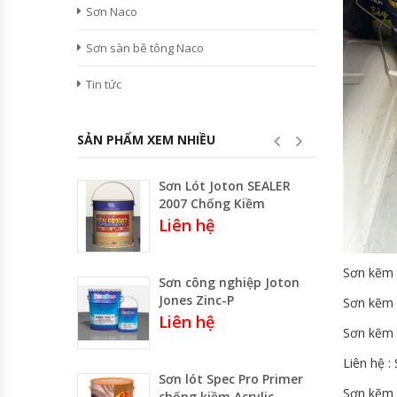
Sơn Naco
Sơn sàn bê tông Naco
Tin tức
SẢN PHẨM XEM NHIỀU
Sơn Lót Joton SEALER
2007 Chống Kiềm
Liên hệ
Sơn kẽm 
Sơn công nghiệp Joton
Jones Zinc-P
Sơn kẽm 1
Liên hệ
Sơn kẽm 
Liên hệ :
Sơn lót Spec Pro Primer
Sơn kẽm 
chống kiềm Acrylic