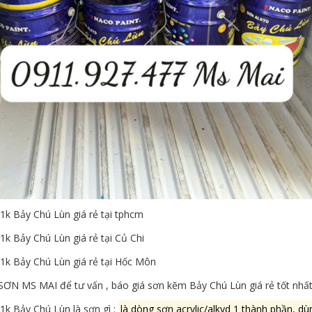
1k Bảy Chú Lùn giá rẻ tại tphcm
k Bảy Chú Lùn giá rẻ tại Củ Chi
1k Bảy Chú Lùn giá rẻ tại Hốc Môn
 SƠN MS MAI để tư vấn , báo giá sơn kẽm Bảy Chú Lùn giá rẻ tốt nhất,
1k Bảy Chú Lùn là sơn gì :
là dòng sơn acrylic/alkyd 1 thành phần, d