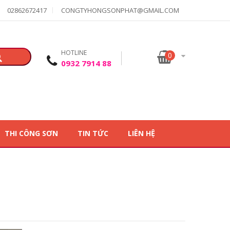
02862672417
CONGTYHONGSONPHAT@GMAIL.COM
HOTLINE
0
0932 7914 88
THI CÔNG SƠN
TIN TỨC
LIÊN HỆ