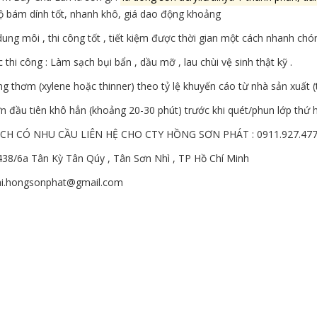
ộ bám dính tốt, nhanh khô, giá dao động khoảng
ung môi , thi công tốt , tiết kiệm được thời gian một cách nhanh chóng 
 thi công : Làm sạch bụi bẩn , dầu mỡ , lau chùi vệ sinh thật kỹ .
g thơm (xylene hoặc thinner) theo tỷ lệ khuyến cáo từ nhà sản xuất
n đầu tiên khô hẳn (khoảng 20-30 phút) trước khi quét/phun lớp thứ 
CH CÓ NHU CẦU LIÊN HỆ CHO CTY HỒNG SƠN PHÁT : 0911.927.47
 438/6a Tân Kỳ Tân Qúy , Tân Sơn Nhì , TP Hồ Chí Minh
ai.hongsonphat@gmail.com