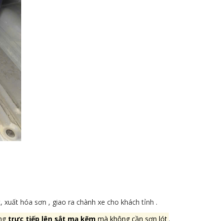
 xuất hóa sơn , giao ra chành xe cho khách tỉnh .
ùng
trực tiếp lên sắt mạ kẽm
mà không cần sơn lót
.