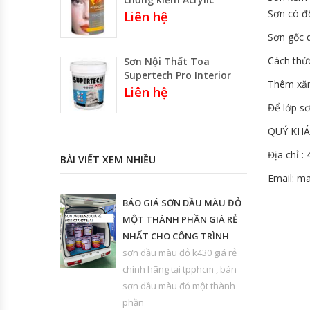
Sơn có đ
Liên hệ
Sơn gốc d
Cách thức
Sơn Nội Thất Toa
Supertech Pro Interior
Thêm xăn
Liên hệ
Để lớp sơ
QUÝ KHÁ
Địa chỉ :
BÀI VIẾT XEM NHIỀU
Email: m
BÁO GIÁ SƠN DẦU MÀU ĐỎ
MỘT THÀNH PHẦN GIÁ RẺ
NHẤT CHO CÔNG TRÌNH
sơn dầu màu đỏ k430 giá rẻ
chính hãng tại tpphcm , bán
sơn dầu màu đỏ một thành
phần