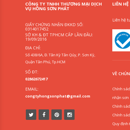
CÔNG TY TNHH THƯƠNG MẠI DỊCH
LIÊN HỆ
VỤ HỒNG SƠN PHÁT
Liên hệ t
GIẤY CHỨNG NHẬN ĐKKD SỐ:
0314017452
SỞ KH & ĐT TPHCM CẤP LẦN ĐẦU:
19/09/2016
ĐỊA CHỈ:
Số 438/6A, Đ. Tân Kỳ Tân Qúy, P. Sơn Kỳ,
Quận Tân Phú, Tp.HCM
SỐ ĐT:
VỀ CHÚN
02862672417
Chính sác
EMAIL:
congtyhongsonphat@gmail.com
nhận sơn
Chính sác
Chính sác
Quy định 