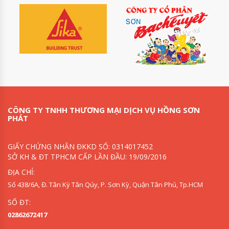
CÔNG TY TNHH THƯƠNG MẠI DỊCH VỤ HỒNG SƠN
PHÁT
GIẤY CHỨNG NHẬN ĐKKD SỐ: 0314017452
SỞ KH & ĐT TPHCM CẤP LẦN ĐẦU: 19/09/2016
ĐỊA CHỈ:
Số 438/6A, Đ. Tân Kỳ Tân Qúy, P. Sơn Kỳ, Quận Tân Phú, Tp.HCM
SỐ ĐT:
02862672417