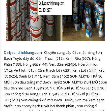
Dailysonchinhhang.com
-Chuyên cung cấp Các mặt hàng Sơn
Bạch Tuyết đầy đủ :Cẩm Thạch (612), Xanh Rêu (657), Hồng
Phấn (133), Hồng Đất (144), Vert đậm (624D), Hòa bình lợt
(712), Vert lợt ( 615), Cẩm thạch lợt ( 623), Kem Lợt ( 511), Rêu
lợt (625), Xanh lơ ( 711), Kem đậm ( 152) SƠN ALKYD TRẮNG
MỜ ( Sơn dầu trắng mờ Bạch Tuyết) SƠN ALKYD ĐEN MỜ ( Sơn
dầu đen mờ Bạch Tuyết) SƠN CHỐNG RỈ (CHỐNG SÉT) BÓNG (
Sơn chống rỉ đỏ bóng Bạch Tuyết) SƠN CHỐNG RỈ (CHỐNG
SÉT) MỜ ( Sơn chống rỉ đỏ mờ Bạch Tuyết), Sơn mạ kẽm bạch
tuyết , sơn epoxy bạch tuyết hai thành phần , sơn chống rỉ