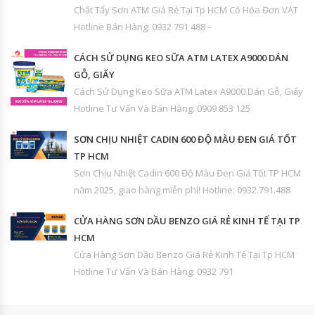
Chất Tẩy Sơn ATM Giá Rẻ Tại Tp HCM Có Hóa Đơn VAT
Hotline Bán Hàng: 0932 791 488 –
CÁCH SỬ DỤNG KEO SỮA ATM LATEX A9000 DÁN
GỖ, GIẤY
Cách Sử Dụng Keo Sữa ATM Latex A9000 Dán Gỗ, Giấy
Hotline Tư Vấn Và Bán Hàng: 0909 853 125
SƠN CHỊU NHIỆT CADIN 600 ĐỘ MÀU ĐEN GIÁ TỐT
TP HCM
Sơn Chịu Nhiệt Cadin 600 Độ Màu Đen Giá Tốt TP HCM
năm 2025, giao hàng miễn phí! Hotline: 0932.791.488
CỬA HÀNG SƠN DẦU BENZO GIÁ RẺ KINH TẾ TẠI TP
HCM
Cửa Hàng Sơn Dầu Benzo Giá Rẻ Kinh Tế Tại Tp HCM
Hotline Tư Vấn Và Bán Hàng: 0932 791