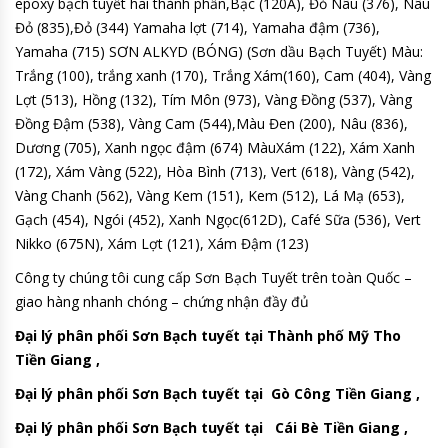
epoxy bạch tuyết hai thành phần,Bạc (120A), Đỏ Nâu (376), Nâu
Đỏ (835),Đỏ (344) Yamaha lợt (714), Yamaha đậm (736),
Yamaha (715) SƠN ALKYD (BÓNG) (Sơn dầu Bạch Tuyết) Màu:
Trắng (100), trắng xanh (170), Trắng Xám(160), Cam (404), Vàng
Lợt (513), Hồng (132), Tím Môn (973), Vàng Đồng (537), Vàng
Đồng Đậm (538), Vàng Cam (544),Màu Đen (200), Nâu (836),
Dương (705), Xanh ngọc đậm (674) MàuXám (122), Xám Xanh
(172), Xám Vàng (522), Hòa Bình (713), Vert (618), Vàng (542),
Vàng Chanh (562), Vàng Kem (151), Kem (512), Lá Mạ (653),
Gạch (454), Ngói (452), Xanh Ngọc(612D), Café Sữa (536), Vert
Nikko (675N), Xám Lợt (121), Xám Đậm (123)
Công ty chúng tôi cung cấp Sơn Bạch Tuyết trên toàn Quốc –
giao hàng nhanh chóng – chứng nhận đầy đủ
Đại lý phân phối Sơn Bạch tuyết tại Thành phố Mỹ Tho
Tiền Giang ,
Đại lý phân phối Sơn Bạch tuyết tại Gò Công Tiền Giang ,
Đại lý phân phối Sơn Bạch tuyết tại Cái Bè Tiền Giang ,