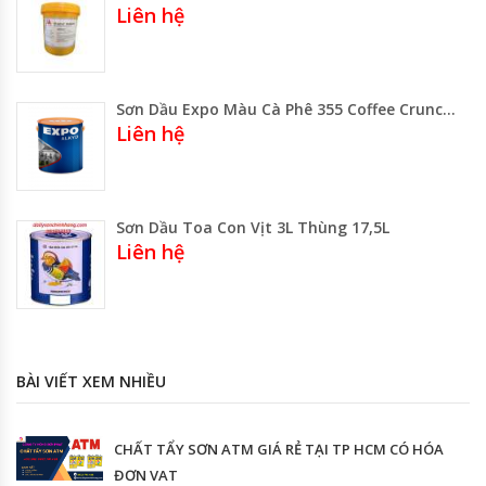
Liên hệ
Sơn Dầu Expo Màu Cà Phê 355 Coffee Crunch Lon 3 Lít-800ml- Thùng 17.75 Lít
Liên hệ
Sơn Dầu Toa Con Vịt 3L Thùng 17,5L
Liên hệ
BÀI VIẾT XEM NHIỀU
CHẤT TẨY SƠN ATM GIÁ RẺ TẠI TP HCM CÓ HÓA
ĐƠN VAT