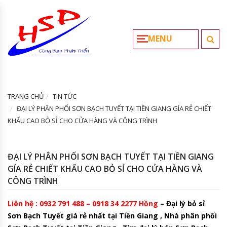
MENU
TRANG CHỦ
TIN TỨC
ĐẠI LÝ PHÂN PHỐI SƠN BẠCH TUYẾT TẠI TIỀN GIANG GÍA RẺ CHIẾT
KHẤU CAO BỎ SỈ CHO CỬA HÀNG VÀ CÔNG TRÌNH
ĐẠI LÝ PHÂN PHỐI SƠN BẠCH TUYẾT TẠI TIỀN GIANG
GÍA RẺ CHIẾT KHẤU CAO BỎ SỈ CHO CỬA HÀNG VÀ
CÔNG TRÌNH
Liên hệ : 0932 791 488 – 0918 34 2277 Hồng
– Đại lý bỏ sỉ
Sơn Bạch Tuyết giá rẻ nhất tại Tiền Giang , Nhà phân phối