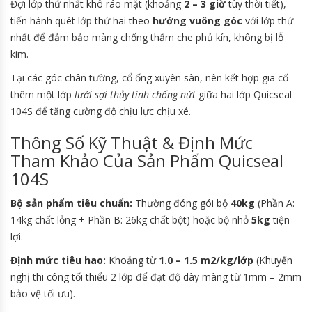
Đợi lớp thứ nhất khô ráo mặt (khoảng
2 – 3 giờ
tùy thời tiết),
tiến hành quét lớp thứ hai theo
hướng vuông góc
với lớp thứ
nhất để đảm bảo màng chống thấm che phủ kín, không bị lỗ
kim.
Tại các góc chân tường, cổ ống xuyên sàn, nên kết hợp gia cố
thêm một lớp
lưới sợi thủy tinh chống nứt
giữa hai lớp Quicseal
104S để tăng cường độ chịu lực chịu xé.
Thông Số Kỹ Thuật & Định Mức
Tham Khảo Của Sản Phẩm Quicseal
104S
Bộ sản phẩm tiêu chuẩn:
Thường đóng gói bộ
40kg
(Phần A:
14kg chất lỏng + Phần B: 26kg chất bột) hoặc bộ nhỏ
5kg
tiện
lợi.
Định mức tiêu hao:
Khoảng từ
1.0 – 1.5 m2/kg/lớp
(Khuyến
nghị thi công tối thiểu 2 lớp để đạt độ dày màng từ 1mm – 2mm
bảo vệ tối ưu).