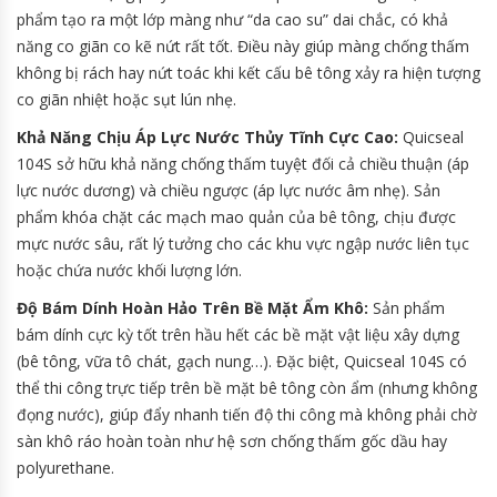
phẩm tạo ra một lớp màng như “da cao su” dai chắc, có khả
năng co giãn co kẽ nứt rất tốt. Điều này giúp màng chống thấm
không bị rách hay nứt toác khi kết cấu bê tông xảy ra hiện tượng
co giãn nhiệt hoặc sụt lún nhẹ.
Khả Năng Chịu Áp Lực Nước Thủy Tĩnh Cực Cao:
Quicseal
104S sở hữu khả năng chống thấm tuyệt đối cả chiều thuận (áp
lực nước dương) và chiều ngược (áp lực nước âm nhẹ). Sản
phẩm khóa chặt các mạch mao quản của bê tông, chịu được
mực nước sâu, rất lý tưởng cho các khu vực ngập nước liên tục
hoặc chứa nước khối lượng lớn.
Độ Bám Dính Hoàn Hảo Trên Bề Mặt Ẩm Khô:
Sản phẩm
bám dính cực kỳ tốt trên hầu hết các bề mặt vật liệu xây dựng
(bê tông, vữa tô chát, gạch nung…). Đặc biệt, Quicseal 104S có
thể thi công trực tiếp trên bề mặt bê tông còn ẩm (nhưng không
đọng nước), giúp đẩy nhanh tiến độ thi công mà không phải chờ
sàn khô ráo hoàn toàn như hệ sơn chống thấm gốc dầu hay
polyurethane.