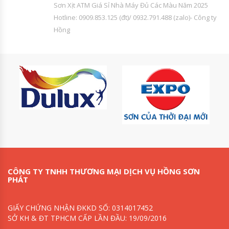
Sơn Xịt ATM Giá Sỉ Nhà Máy Đủ Các Màu Năm 2025
Hotline: 0909.853.125 (đt)/ 0932.791.488 (zalo)- Công ty
Hồng
CÔNG TY TNHH THƯƠNG MẠI DỊCH VỤ HỒNG SƠN
PHÁT
GIẤY CHỨNG NHẬN ĐKKD SỐ: 0314017452
SỞ KH & ĐT TPHCM CẤP LẦN ĐẦU: 19/09/2016