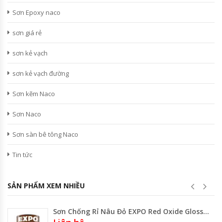
Sơn Epoxy naco
sơn giá rẻ
sơn kẻ vạch
sơn kẻ vạch đường
Sơn kẽm Naco
Sơn Naco
Sơn sàn bê tông Naco
Tin tức
SẢN PHẨM XEM NHIỀU
Sơn Chống Rỉ Nâu Đỏ EXPO Red Oxide Gloss Lon 800ml- Lon 3 Lít – Thùng 17.75 Lít