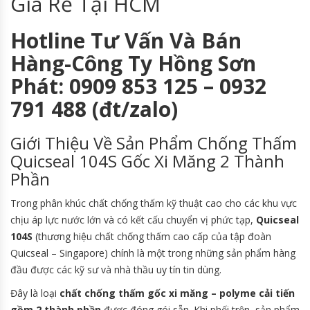
Giá Rẻ Tại HCM
Hotline Tư Vấn Và Bán
Hàng-Công Ty Hồng Sơn
Phát: 0909 853 125 – 0932
791 488 (đt/zalo)
Giới Thiệu Về Sản Phẩm Chống Thấm
Quicseal 104S Gốc Xi Măng 2 Thành
Phần
Trong phân khúc chất chống thấm kỹ thuật cao cho các khu vực
chịu áp lực nước lớn và có kết cấu chuyển vị phức tạp,
Quicseal
104S
(thương hiệu chất chống thấm cao cấp của tập đoàn
Quicseal – Singapore) chính là một trong những sản phẩm hàng
đầu được các kỹ sư và nhà thầu uy tín tin dùng.
Đây là loại
chất chống thấm gốc xi măng – polyme cải tiến
gồm 2 thành phần
được đóng gói sẵn. Khi phối trộn, sản phẩm