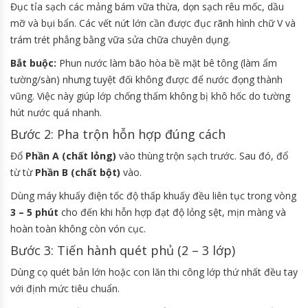
Đục tỉa sạch các mảng bám vữa thừa, dọn sạch rêu mốc, dầu
mỡ và bụi bẩn. Các vết nứt lớn cần được đục rãnh hình chữ V và
trám trét phẳng bằng vữa sửa chữa chuyên dụng.
Bắt buộc:
Phun nước làm bão hòa bề mặt bê tông (làm ẩm
tường/sàn) nhưng tuyệt đối không được để nước đọng thành
vũng. Việc này giúp lớp chống thấm không bị khô hốc do tường
hút nước quá nhanh.
Bước 2: Pha trộn hỗn hợp đúng cách
Đổ
Phần A (chất lỏng)
vào thùng trộn sạch trước. Sau đó, đổ
từ từ
Phần B (chất bột)
vào.
Dùng máy khuấy điện tốc độ thấp khuấy đều liên tục trong vòng
3 – 5 phút
cho đến khi hỗn hợp đạt độ lỏng sệt, mịn màng và
hoàn toàn không còn vón cục.
Bước 3: Tiến hành quét phủ (2 – 3 lớp)
Dùng cọ quét bản lớn hoặc con lăn thi công lớp thứ nhất đều tay
với định mức tiêu chuẩn.