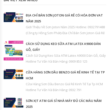
ĐỊA CHỈ BÁN SƠN JOTON GIÁ RẺ CÓ HÓA ĐƠN VAT
NĂM 2025
Giới Thiệu Về Sơn Joton Năm 2025 Hotline: 0932791488
(Công ty Hồng Sơn Phát)-Địa Chỉ Bán Sơn Joton Giá Rẻ
CÁCH SỬ DỤNG KEO SỮA ATM LATEX A9000 DÁN
GỖ, GIẤY
Cách Sử Dụng Keo Sữa ATM Latex A9000 Dán Gỗ, Giấy
Hotline Tư Vấn Và Bán Hàng: 0909 853 125
CỬA HÀNG SƠN DẦU BENZO GIÁ RẺ KINH TẾ TẠI TP
HCM
Cửa Hàng Sơn Dầu Benzo Giá Rẻ Kinh Tế Tại Tp HCM
Hotline Tư Vấn Và Bán Hàng: 0932 791
SƠN XỊT ATM GIÁ SỈ NHÀ MÁY ĐỦ CÁC MÀU NĂM
2025