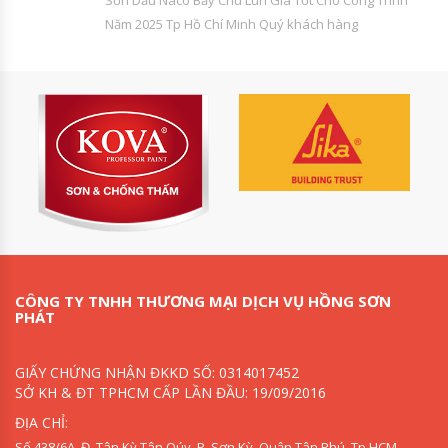
Sơn Dầu Naco Bảy Chú Lùn Giá Tốt Cho Công Trình
Năm 2025 Tp Hồ Chí Minh Quý khách hàng
CÔNG TY TNHH THƯƠNG MẠI DỊCH VỤ HỒNG SƠN
PHÁT
GIẤY CHỨNG NHẬN ĐKKD SỐ: 0314017452
SỞ KH & ĐT TPHCM CẤP LẦN ĐẦU: 19/09/2016
ĐỊA CHỈ:
Số 438/6A, Đ. Tân Kỳ Tân Qúy, P. Sơn Kỳ, Quận Tân Phú, Tp.HCM