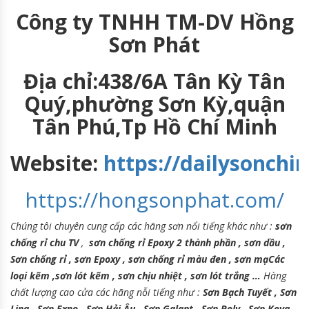
Công ty TNHH TM-DV Hồng
Sơn Phát
Địa chỉ:438/6A Tân Kỳ Tân
Quý,phường Sơn Kỳ,quận
Tân Phú,Tp Hồ Chí Minh
Website:
https://dailysonch
https://hongsonphat.com/
Chúng tôi chuyên cung cấp các hãng sơn nổi tiếng khác như :
sơn
chống rỉ chu TV
,
sơn chống rỉ Epoxy 2 thành phần , sơn dầu ,
Sơn chống rỉ , sơn Epoxy , sơn chống rỉ màu đen , sơn mạCác
loại kẽm ,sơn lót kẽm , sơn chịu nhiệt , sơn lót trắng …
Hàng
chất lượng cao cửa các hãng nỗi tiếng như :
Sơn Bạch Tuyết , Sơn
Lina , Sơn Expo , Sơn Hải Âu , Sơn Galant , Sơn Poly , Sơn Kova ,