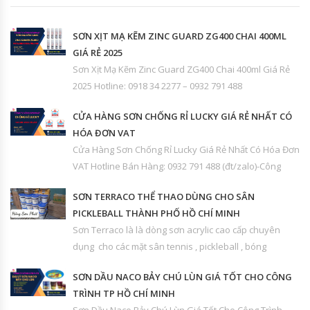
SƠN XỊT MẠ KẼM ZINC GUARD ZG400 CHAI 400ML
GIÁ RẺ 2025
Sơn Xịt Mạ Kẽm Zinc Guard ZG400 Chai 400ml Giá Rẻ
2025 Hotline: 0918 34 2277 – 0932 791 488
CỬA HÀNG SƠN CHỐNG RỈ LUCKY GIÁ RẺ NHẤT CÓ
HÓA ĐƠN VAT
Cửa Hàng Sơn Chống Rỉ Lucky Giá Rẻ Nhất Có Hóa Đơn
VAT Hotline Bán Hàng: 0932 791 488 (đt/zalo)-Công
SƠN TERRACO THỂ THAO DÙNG CHO SÂN
PICKLEBALL THÀNH PHỐ HỒ CHÍ MINH
Sơn Terraco là là dòng sơn acrylic cao cấp chuyên
dụng cho các mặt sân tennis , pickleball , bóng
SƠN DẦU NACO BẢY CHÚ LÙN GIÁ TỐT CHO CÔNG
TRÌNH TP HỒ CHÍ MINH