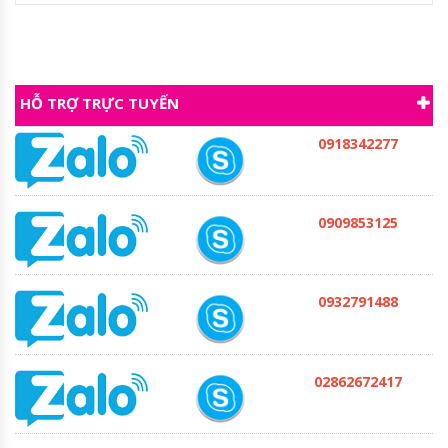
HỖ TRỢ TRỰC TUYẾN
0918342277
0909853125
0932791488
02862672417