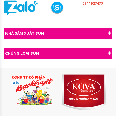
0911927477
NHÀ SẢN XUẤT SƠN
CHỦNG LOẠI SƠN