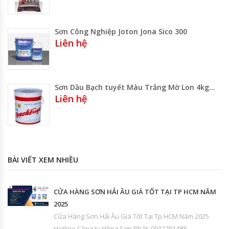
Sơn Công Nghiệp Joton Jona Sico 300
Liên hệ
Sơn Dầu Bạch tuyết Màu Trắng Mờ Lon 4kg -Thùng 18kg Gía Rẻ Gía Sỉ
Liên hệ
BÀI VIẾT XEM NHIỀU
CỬA HÀNG SƠN HẢI ÂU GIÁ TỐT TẠI TP HCM NĂM
2025
Cửa Hàng Sơn Hải Âu Giá Tốt Tại Tp HCM Năm 2025
Hotline Công ty Hồng Sơn Phát: 0932791488 –