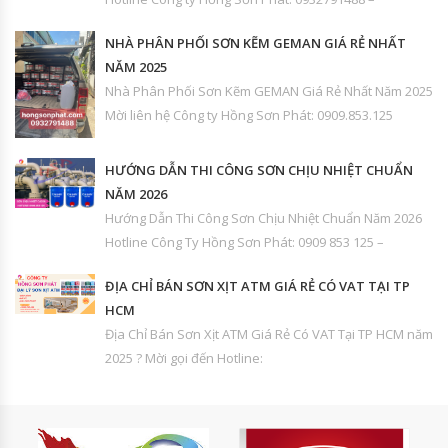
NHÀ PHÂN PHỐI SƠN KẼM GEMAN GIÁ RẺ NHẤT
NĂM 2025
Nhà Phân Phối Sơn Kẽm GEMAN Giá Rẻ Nhất Năm 2025
Mời liên hệ Công ty Hồng Sơn Phát: 0909.853.125
HƯỚNG DẪN THI CÔNG SƠN CHỊU NHIỆT CHUẨN
NĂM 2026
Hướng Dẫn Thi Công Sơn Chịu Nhiệt Chuẩn Năm 2026
Hotline Công Ty Hồng Sơn Phát: 0909 853 125 –
ĐỊA CHỈ BÁN SƠN XỊT ATM GIÁ RẺ CÓ VAT TẠI TP
HCM
Địa Chỉ Bán Sơn Xịt ATM Giá Rẻ Có VAT Tại TP HCM năm
2025 ? Mời gọi đến Hotline: