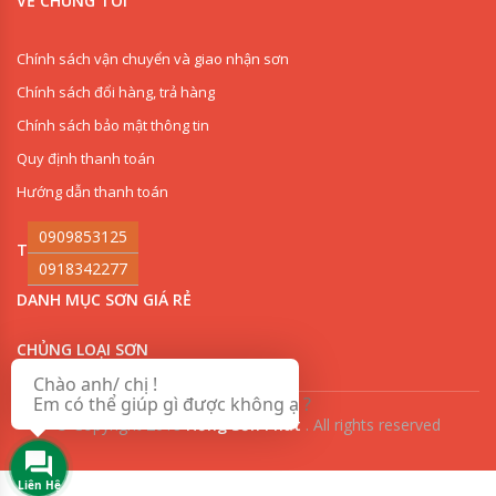
VỀ CHÚNG TÔI
Chính sách vận chuyển và giao nhận sơn
Chính sách đổi hàng, trả hàng
Chính sách bảo mật thông tin
Quy định thanh toán
Hướng dẫn thanh toán
0909853125
THI CÔNG SƠN
0918342277
DANH MỤC SƠN GIÁ RẺ
CHỦNG LOẠI SƠN
Chào anh/ chị !
Em có thể giúp gì được không ạ ?
© Copyright 2018
Hồng Sơn Phát
.
All rights reserved
Liên Hệ