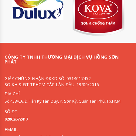
CÔNG TY TNHH THƯƠNG MẠI DỊCH VỤ HỒNG SƠN
PHÁT
GIẤY CHỨNG NHẬN ĐKKD SỐ: 0314017452
SỞ KH & ĐT TPHCM CẤP LẦN ĐẦU: 19/09/2016
ĐỊA CHỈ:
Số 438/6A, Đ. Tân Kỳ Tân Qúy, P. Sơn Kỳ, Quận Tân Phú, Tp.HCM
SỐ ĐT:
02862672417
EMAIL: