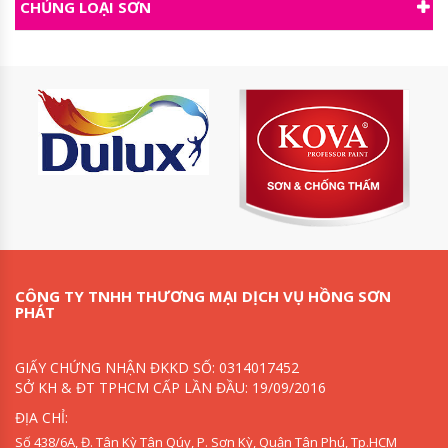
CHỦNG LOẠI SƠN
CÔNG TY TNHH THƯƠNG MẠI DỊCH VỤ HỒNG SƠN
PHÁT
GIẤY CHỨNG NHẬN ĐKKD SỐ: 0314017452
SỞ KH & ĐT TPHCM CẤP LẦN ĐẦU: 19/09/2016
ĐỊA CHỈ:
Số 438/6A, Đ. Tân Kỳ Tân Qúy, P. Sơn Kỳ, Quận Tân Phú, Tp.HCM