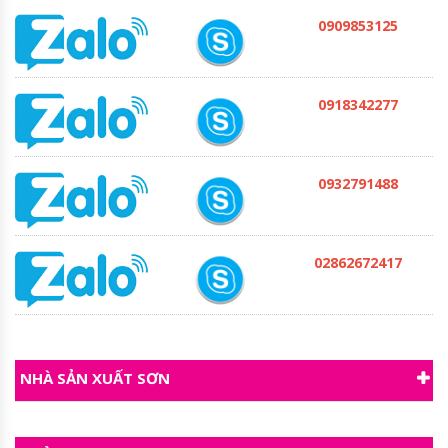
0909853125
0918342277
0932791488
02862672417
NHÀ SẢN XUẤT SƠN