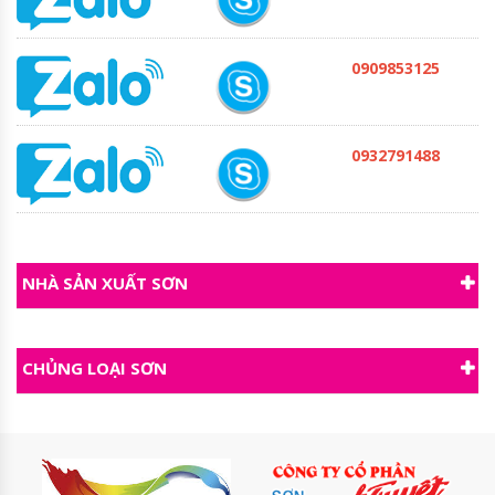
0909853125
0932791488
NHÀ SẢN XUẤT SƠN
CHỦNG LOẠI SƠN