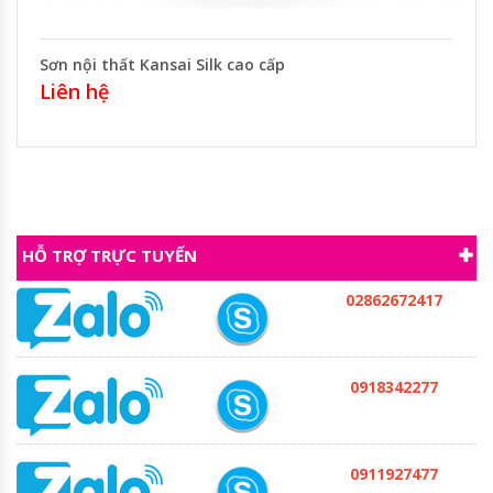
Sơn nội thất Kansai Silk cao cấp
Liên hệ
HỖ TRỢ TRỰC TUYẾN
02862672417
0918342277
0911927477