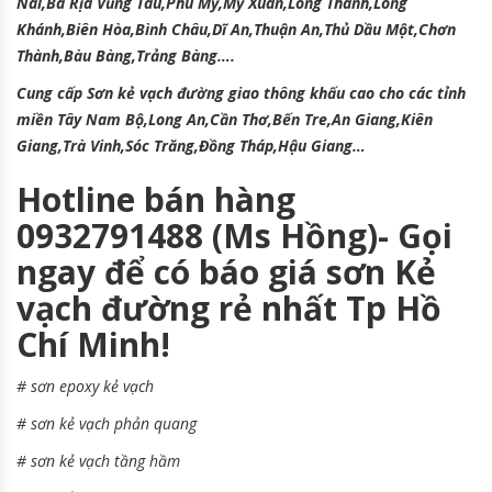
Nai,Bà Rịa Vũng Tàu,Phú Mỹ,Mỹ Xuân,Long Thành,Long
Khánh,Biên Hòa,Bình Châu,Dĩ An,Thuận An,Thủ Dầu Một,Chơn
Thành,Bàu Bàng,Trảng Bàng….
Cung cấp
Sơn kẻ vạch đường giao thông
khấu cao cho các tỉnh
miền Tây Nam Bộ,Long An,Cần Thơ,Bến Tre,An Giang,Kiên
Giang,Trà Vinh,Sóc Trăng,Đồng Tháp,Hậu Giang…
Hotline bán hàng
0932791488 (Ms Hồng)- Gọi
ngay để có báo giá sơn Kẻ
vạch đường rẻ nhất Tp Hồ
Chí Minh!
#
sơn epoxy kẻ vạch
#
sơn kẻ vạch phản quang
#
sơn kẻ vạch tầng hầm