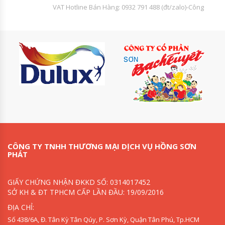
VAT Hotline Bán Hàng: 0932 791 488 (đt/zalo)-Công
CÔNG TY TNHH THƯƠNG MẠI DỊCH VỤ HỒNG SƠN
PHÁT
GIẤY CHỨNG NHẬN ĐKKD SỐ: 0314017452
SỞ KH & ĐT TPHCM CẤP LẦN ĐẦU: 19/09/2016
ĐỊA CHỈ:
Số 438/6A, Đ. Tân Kỳ Tân Qúy, P. Sơn Kỳ, Quận Tân Phú, Tp.HCM