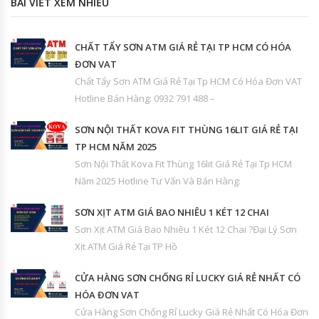
BÀI VIẾT XEM NHIỀU
CHẤT TẨY SƠN ATM GIÁ RẺ TẠI TP HCM CÓ HÓA
ĐƠN VAT
Chất Tẩy Sơn ATM Giá Rẻ Tại Tp HCM Có Hóa Đơn VAT
Hotline Bán Hàng: 0932 791 488 –
SƠN NỘI THẤT KOVA FIT THÙNG 16LIT GIÁ RẺ TẠI
TP HCM NĂM 2025
Sơn Nội Thất Kova Fit Thùng 16lit Giá Rẻ Tại Tp HCM
Năm 2025 Hotline Tư Vấn Và Bán Hàng:
SƠN XỊT ATM GIÁ BAO NHIÊU 1 KÉT 12 CHAI
Sơn Xịt ATM Giá Bao Nhiêu 1 Két 12 Chai ?Đại Lý Sơn
Xịt ATM Giá Rẻ Tại TP Hồ
CỬA HÀNG SƠN CHỐNG RỈ LUCKY GIÁ RẺ NHẤT CÓ
HÓA ĐƠN VAT
Cửa Hàng Sơn Chống Rỉ Lucky Giá Rẻ Nhất Có Hóa Đơn