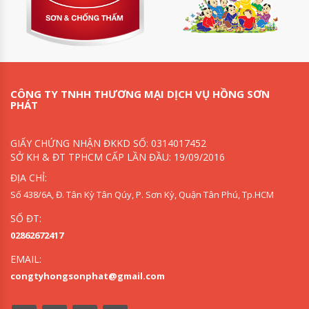
CÔNG TY TNHH THƯƠNG MẠI DỊCH VỤ HỒNG SƠN
PHÁT
GIẤY CHỨNG NHẬN ĐKKD SỐ: 0314017452
SỞ KH & ĐT TPHCM CẤP LẦN ĐẦU: 19/09/2016
ĐỊA CHỈ:
Số 438/6A, Đ. Tân Kỳ Tân Qúy, P. Sơn Kỳ, Quận Tân Phú, Tp.HCM
SỐ ĐT:
02862672417
EMAIL:
congtyhongsonphat@gmail.com