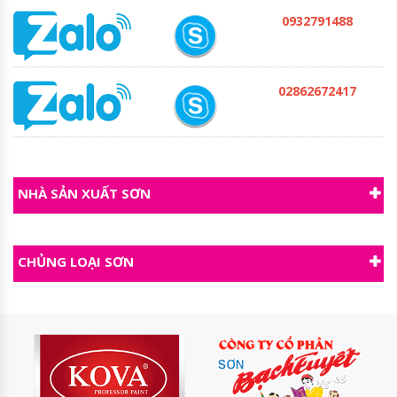
0932791488
02862672417
NHÀ SẢN XUẤT SƠN
CHỦNG LOẠI SƠN