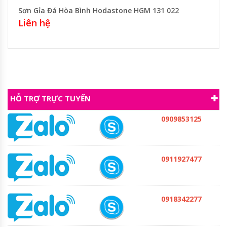
Sơn Gỉa Đá Hòa Bình Hodastone HGM 131 022
Liên hệ
HỖ TRỢ TRỰC TUYẾN
0909853125
0911927477
0918342277