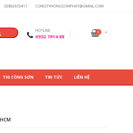
02862672417
CONGTYHONGSONPHAT@GMAIL.COM
HOTLINE
0
0932 7914 88
THI CÔNG SƠN
TIN TỨC
LIÊN HỆ
 HCM