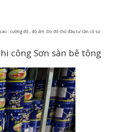
 cao : cường độ , độ ẩm .Do đố chủ đầu tư cần có sự
thi công Sơn sàn bê tông