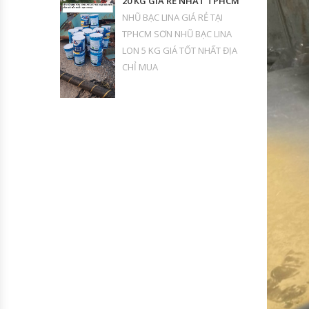
20 KG GIÁ RẺ NHẤT TPHCM
NHŨ BẠC LINA GIÁ RẺ TẠI
TPHCM SƠN NHŨ BẠC LINA
LON 5 KG GIÁ TỐT NHẤT ĐỊA
CHỈ MUA