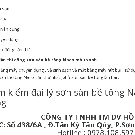
n sơn
 cưa
uyên dụng
yên dụng
o động cần thiết
ẫn thi công sơn sàn bê tông Naco màu xanh
ằng máy chuyên dụng , vệ sinh sạch về mặt bằng máy hút bụi , sử dụng
àn bê tông Naco Lần thứ nhất ,phủ sơn sàn bê tông lần hai .
m kiếm đại lý sơn sàn bề tông 
ng
CÔNG TY TNHH TM DV H
C: Số 438/6A , Đ.Tân Kỳ Tân Qúy, P.S
Hotline : 0978.108.59