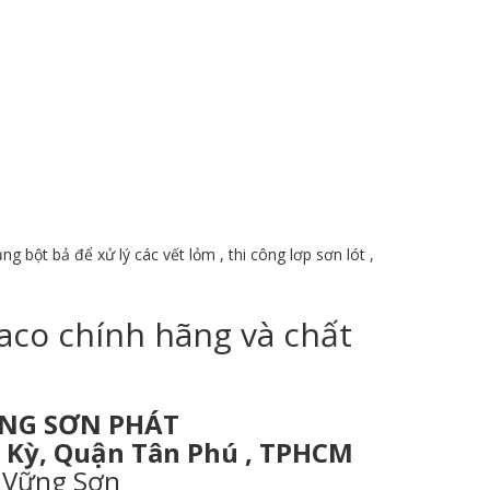
 bột bả để xử lý các vết lỏm , thi công lơp sơn lót ,
Naco chính hãng và chất
ỒNG SƠN PHÁT
ơn Kỳ, Quận Tân Phú , TPHCM
7 Vững Sơn