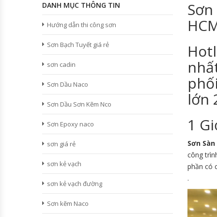
Sơn
DANH MỤC THÔNG TIN
HC
Hướng dẫn thi công sơn
Sơn Bạch Tuyết giá rẻ
Hotl
nhấ
sơn cadin
phối
Sơn Dầu Naco
lớn 
Sơn Dầu Sơn Kẽm Nco
1 Gi
Sơn Epoxy naco
Sơn Sàn
sơn giá rẻ
công trìn
sơn kẻ vạch
phần có c
.
sơn kẻ vạch đường
Sơn kẽm Naco