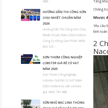
Tăng khả
488 –
Chống tr
HƯỚNG DẪN THI CÔNG SƠN
Nhược 
CHỊU NHIỆT CHUẨN NĂM
2026
Yêu cầu b
Hướng Dẫn Thi Công Sơn Chịu
tính toán
Nhiệt Chuẩn Năm 2026 Hotline
2 Ch
Công Ty Hồng Sơn Phát: 0909
853 125 –
Nac
SƠN THƠM CÔNG NGHIỆP
LOBSTER GIÁ RẺ CÓ VAT
NĂM 2025
Sơn Thơm Công Nghiệp
Lobster Giá Rẻ Có VAT Năm
2025 Hotline tư vấn và báo
giá: 0932 791 488
SƠN NHŨ BẠC LINA THÙNG