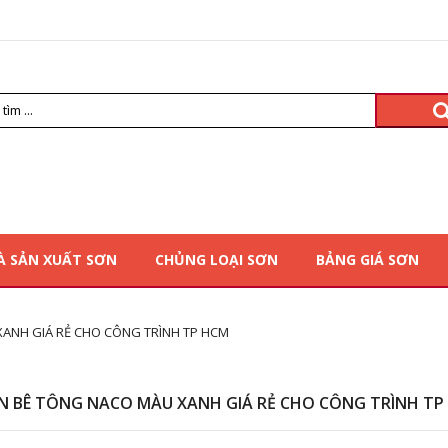
À SẢN XUẤT SƠN
CHỦNG LOẠI SƠN
BẢNG GIÁ SƠN
ANH GIÁ RẺ CHO CÔNG TRÌNH TP HCM
N BÊ TÔNG NACO MÀU XANH GIÁ RẺ CHO CÔNG TRÌNH TP