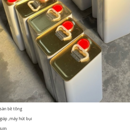
sàn bề tông
giáp ,máy hút bụi
 sơn