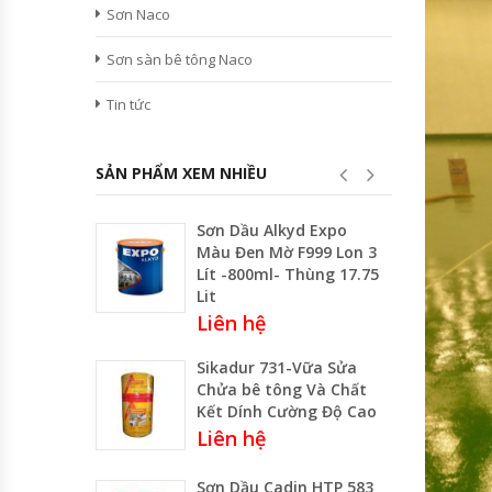
Sơn Naco
Sơn sàn bê tông Naco
Tin tức
SẢN PHẨM XEM NHIỀU
Sơn Dầu Alkyd Expo
Màu Đen Mờ F999 Lon 3
Lít -800ml- Thùng 17.75
Lit
Liên hệ
Sikadur 731-Vữa Sửa
Chửa bê tông Và Chất
Kết Dính Cường Độ Cao
Liên hệ
Sơn Dầu Cadin HTP 583