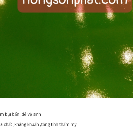
m bụi bẩn ,dễ vệ sinh
a chất ,kháng khuẩn ,tăng tính thẩm mỹ