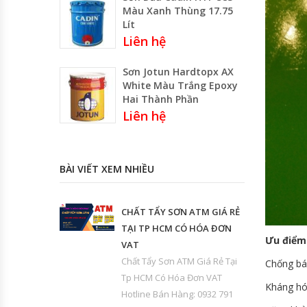
Màu Xanh Thùng 17.75
Lít
Liên hệ
Sơn Jotun Hardtopx AX
White Màu Trắng Epoxy
Hai Thành Phần
Liên hệ
BÀI VIẾT XEM NHIỀU
CHẤT TẨY SƠN ATM GIÁ RẺ
TẠI TP HCM CÓ HÓA ĐƠN
Ưu điểm
VAT
Chất Tẩy Sơn ATM Giá Rẻ Tại
Chống bá
Tp HCM Có Hóa Đơn VAT
Kháng hó
Hotline Bán Hàng: 0932 791