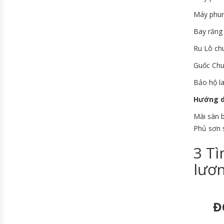
Máy phu
Bay răng
Ru Lô ch
Guốc Chu
Bảo hộ la
Hướng d
Mài sàn b
Phủ sơn s
3 Tì
lươ
Đ