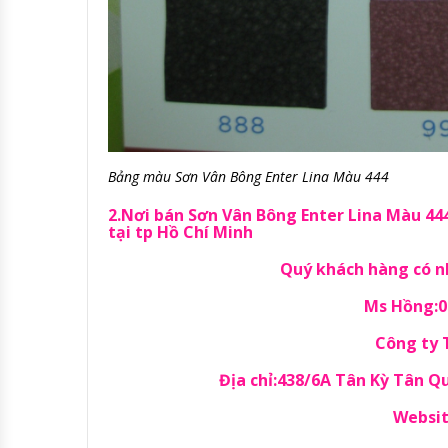
Bảng màu Sơn Vân Bông Enter Lina Màu 444
2.Nơi bán Sơn Vân Bông Enter Lina Màu 444
tại tp Hồ Chí Minh
Quý khách hàng có nh
Ms Hồng:09
Công ty
Địa chỉ:438/6A Tân Kỳ Tân 
Websit