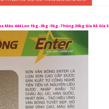
a Màu 444 Lon 1kg -3kg -5kg -Thùng 20kg Gía Rẻ Gía S