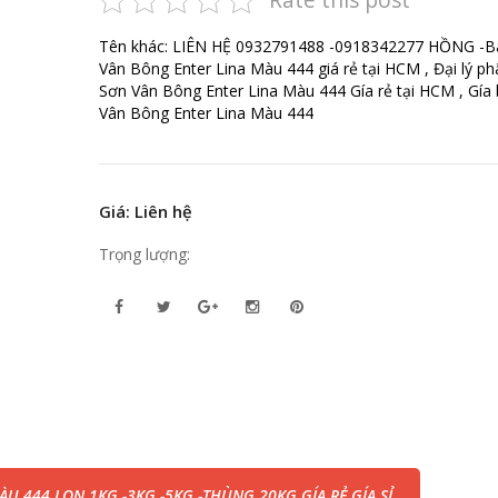
Tên khác: LIÊN HỆ 0932791488 -0918342277 HỒNG -B
Vân Bông Enter Lina Màu 444 giá rẻ tại HCM , Đại lý ph
Sơn Vân Bông Enter Lina Màu 444 Gía rẻ tại HCM , Gía
Vân Bông Enter Lina Màu 444
Giá: Liên hệ
Trọng lượng:
U 444 LON 1KG -3KG -5KG -THÙNG 20KG GÍA RẺ GÍA SỈ