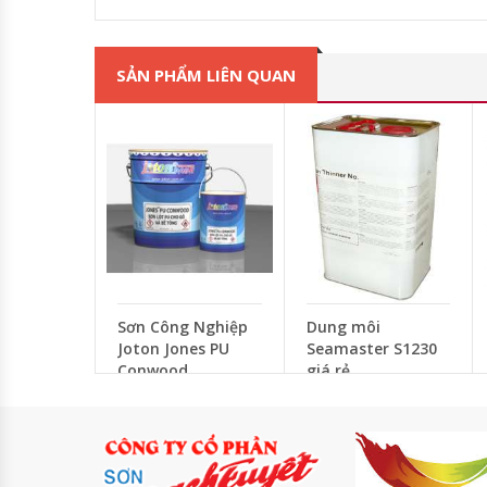
SẢN PHẨM LIÊN QUAN
Sơn Công Nghiệp
Dung môi
Joton Jones PU
Seamaster S1230
Conwood
giá rẻ
Liên hệ
Liên hệ