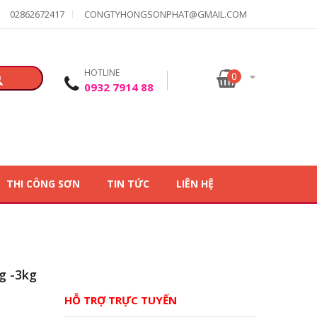
02862672417
CONGTYHONGSONPHAT@GMAIL.COM
HOTLINE
0
0932 7914 88
THI CÔNG SƠN
TIN TỨC
LIÊN HỆ
g -3kg
HỖ TRỢ TRỰC TUYẾN