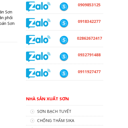
0909853125
án Sơn
ân phối
0918342277
 bán Sơn
02862672417
0932791488
0911927477
NHÀ SẢN XUẤT SƠN
SƠN BẠCH TUYẾT
CHỐNG THẤM SIKA