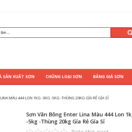
À SẢN XUẤT SƠN
CHỦNG LOẠI SƠN
BẢNG GIÁ SƠN
INA MÀU 444 LON 1KG -3KG -5KG -THÙNG 20KG GÍA RẺ GÍA SỈ
Sơn Vân Bông Enter Lina Màu 444 Lon 1k
-5kg -Thùng 20kg Gía Rẻ Gía Sỉ
Rate this post