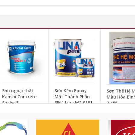
Sơn ngoại thất
Sơn Kẽm Epoxy
Sơn Thế Hệ M
Kansai Concrete
Một Thành Phần
Màu Hòa Bìn
Sealer E
3IN1 Lina Mã 9191
3.455
Trắng Ngà
Liên hệ
Liên hệ
Liên hệ