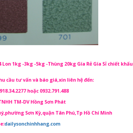
 Lon 1kg -3kg -5kg -Thùng 20kg Gía Rẻ Gía Sỉ chiết khấu
u cầu tư vấn và báo giá,xin liên hệ đến:
18.34.2277 hoặc 0932.791.488
 TNHH TM-DV Hồng Sơn Phát
Quý,phường Sơn Kỳ,quận Tân Phú,Tp Hồ Chí Minh
e:
dailysonchinhhang.com