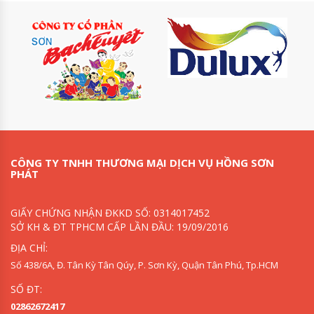
CÔNG TY TNHH THƯƠNG MẠI DỊCH VỤ HỒNG SƠN
PHÁT
GIẤY CHỨNG NHẬN ĐKKD SỐ: 0314017452
SỞ KH & ĐT TPHCM CẤP LẦN ĐẦU: 19/09/2016
ĐỊA CHỈ:
Số 438/6A, Đ. Tân Kỳ Tân Qúy, P. Sơn Kỳ, Quận Tân Phú, Tp.HCM
SỐ ĐT:
02862672417