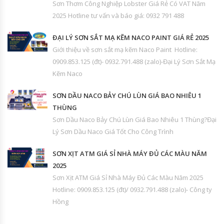
Sơn Thơm Công Nghiệp Lobster Giá Rẻ Có VAT Năm
2025 Hotline tư vấn và báo giá: 0932 791 488
ĐẠI LÝ SƠN SẮT MẠ KẼM NACO PAINT GIÁ RẺ 2025
Giới thiệu về sơn sắt mạ kẽm Naco Paint Hotline:
0909.853.125 (đt)- 0932.791.488 (zalo)-Đại Lý Sơn Sắt Mạ
Kẽm Naco
SƠN DẦU NACO BẢY CHÚ LÙN GIÁ BAO NHIÊU 1
THÙNG
Sơn Dầu Naco Bảy Chú Lùn Giá Bao Nhiêu 1 Thùng?Đại
Lý Sơn Dầu Naco Giá Tốt Cho Công Trình
SƠN XỊT ATM GIÁ SỈ NHÀ MÁY ĐỦ CÁC MÀU NĂM
2025
Sơn Xịt ATM Giá Sỉ Nhà Máy Đủ Các Màu Năm 2025
Hotline: 0909.853.125 (đt)/ 0932.791.488 (zalo)- Công ty
Hồng