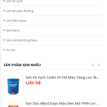
sơn kẻ vạch
sơn kẻ vạch đường
Sơn kẽm Naco
Sơn Naco
Sơn sàn bê tông Naco
Tin tức
SẢN PHẨM XEM NHIỀU
Sơn Kẻ Vạch Cadin KV100 Màu Vàng Lon 5kg Thùng 20kg
Liên hệ
Sơn Dầu Alkyd Expo Màu Đen Mờ F999 Lon 3 Lít -800ml- Thùng 17.75 Lit