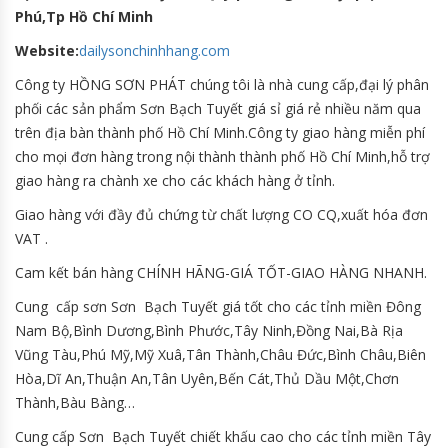
Phú,Tp Hồ Chí Minh
Website:
dailysonchinhhang.com
Công ty HỒNG SƠN PHÁT chúng tôi là nhà cung cấp,đại lý phân
phối các sản phẩm Sơn Bạch Tuyết giá sỉ giá rẻ nhiều năm qua
trên địa bàn thành phố Hồ Chí Minh.Công ty giao hàng miễn phí
cho mọi đơn hàng trong nội thành thành phố Hồ Chí Minh,hỗ trợ
giao hàng ra chành xe cho các khách hàng ở tỉnh.
Giao hàng với đầy đủ chứng từ chất lượng CO CQ,xuất hóa đơn
VAT .
Cam kết bán hàng CHÍNH HÃNG-GIÁ TỐT-GIAO HÀNG NHANH.
Cung cấp sơn Sơn Bạch Tuyết giá tốt cho các tỉnh miền Đông
Nam Bộ,Bình Dương,Bình Phước,Tây Ninh,Đồng Nai,Bà Rịa
Vũng Tàu,Phú Mỹ,Mỹ Xuâ,Tân Thành,Châu Đức,Bình Châu,Biên
Hòa,Dĩ An,Thuận An,Tân Uyên,Bến Cát,Thủ Dầu Một,Chơn
Thành,Bàu Bàng…
Cung cấp Sơn Bạch Tuyết chiết khấu cao cho các tỉnh miền Tây