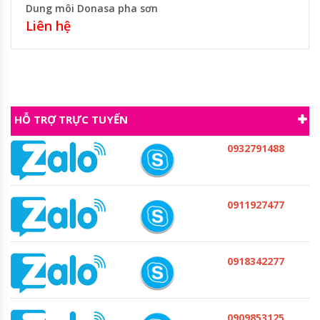
Dung môi Donasa pha sơn
Liên hệ
HỖ TRỢ TRỰC TUYẾN
0932791488
0911927477
0918342277
0909853125