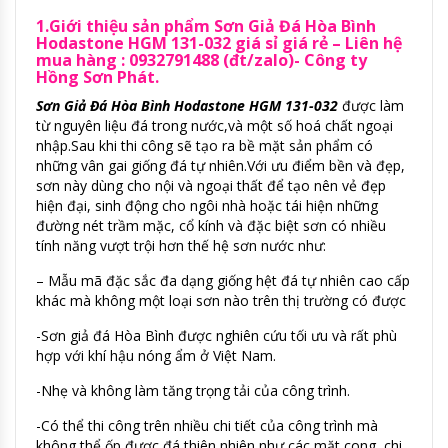
1.Giới thiệu sản phẩm Sơn Giả Đá Hòa Bình
Hodastone HGM 131-032 giá sỉ giá rẻ – Liên hệ
mua hàng : 0932791488 (đt/zalo)- Công ty
Hồng Sơn Phát.
Sơn Giả Đá Hòa Bình Hodastone HGM 131-032
được làm
từ nguyên liệu đá trong nước,và một số hoá chất ngoại
nhập.Sau khi thi công sẽ tạo ra bề mặt sản phẩm có
những vân gai giống đá tự nhiên.Với ưu điểm bền và đẹp,
sơn này dùng cho nội và ngoại thất để tạo nên vẻ đẹp
hiện đại, sinh động cho ngôi nhà hoặc tái hiện những
đường nét trầm mặc, cổ kính và đặc biệt sơn có nhiều
tính năng vượt trội hơn thế hệ sơn nước như:
– Mẫu mã đặc sắc đa dạng giống hệt đá tự nhiên cao cấp
khác mà không một loại sơn nào trên thị trường có được
-Sơn giả đá Hòa Bình được nghiên cứu tối ưu và rất phù
hợp với khí hậu nóng ẩm ở Việt Nam.
-Nhẹ và không làm tăng trọng tải của công trình.
-Có thể thi công trên nhiều chi tiết của công trình mà
không thể ốp được đá thiên nhiên như các mặt cong, chi