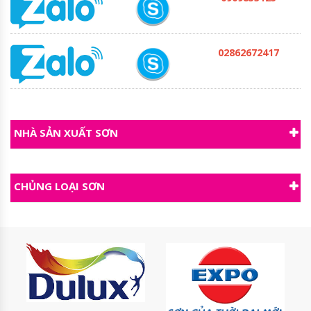
02862672417
NHÀ SẢN XUẤT SƠN
CHỦNG LOẠI SƠN