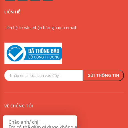
LIÊN HỆ
Liên hệ tư vấn, nhận báo giá qua email
0909853125
0918342277
VỀ CHÚNG TÔI
Chính sách vận chuyển và giao nhận sơn
Chào anh/ chị !
Em có thể giúp gì được không ạ ?