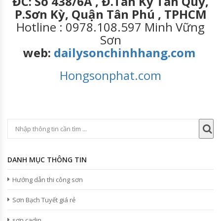
ĐC: Số 438/6A , Đ.Tân Kỳ Tân Qúy,
P.Sơn Kỳ, Quận Tân Phú , TPHCM
Hotline : 0978.108.597 Minh Vững
Sơn
web:
dailysonchinhhang.com
Hongsonphat.com
DANH MỤC THÔNG TIN
Hướng dẫn thi công sơn
Sơn Bạch Tuyết giá rẻ
sơn cadin