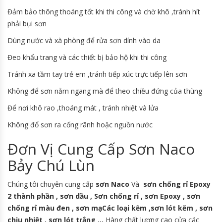
Đảm bảo thông thoáng tốt khi thi công và chờ khô ,tránh hít
phải bụi sơn
Dùng nước và xà phòng để rửa sơn dính vào da
Đeo khẩu trang và các thiết bị bảo hộ khi thi công
Tránh xa tầm tay trẻ em ,tránh tiếp xúc trực tiếp lên sơn
Không để sơn nằm ngang mà để theo chiều đứng của thùng
Để nơi khô rao ,thoáng mát , tránh nhiệt và lửa
Không đổ sơn ra cống rãnh hoặc nguồn nước
Đơn Vị Cung Cấp Sơn Naco
Bảy Chú Lùn
Chúng tôi chuyên cung cấp
sơn Naco
Và
sơn chống rỉ Epoxy
2 thành phần , sơn dầu , Sơn chống rỉ , sơn Epoxy , sơn
chống rỉ màu đen , sơn mạCác loại kẽm ,sơn lót kẽm , sơn
chịu nhiệt , sơn lót trắng …
Hàng chất lượng cao cửa các