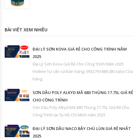
BÀI VIẾT XEM NHIỀU
ĐẠI LÝ SƠN KOVA GIÁ RẺ CHO CÔNG TRÌNH NĂM
2025
Đại Lý Sơn Kova Giá Rẻ Cho Công Trình Năm 2025
Hotline Tư vấn và Bán hàng: 0932791488 (đt/zalo)-Cửa
hàng
SƠN DẦU POLY ALKYD MÃ 680 THÙNG 17.75L GIÁ RẺ
CHO CÔNG TRÌNH
Sơn Dầu Poly Alkyd Mã 680 Thùng 17.75L Giá Rẻ Cho
Công Trình tại Tp Hồ Chí Minh năm 2025
ĐẠI LÝ SƠN DẦU NACO BẢY CHÚ LÙN GIÁ RẺ NHẤT
2025