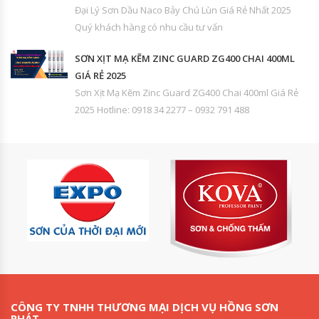
Đại Lý Sơn Dầu Naco Bảy Chú Lùn Giá Rẻ Nhất 2025
Quý khách hàng có nhu cầu tư vấn
SƠN XỊT MẠ KẼM ZINC GUARD ZG400 CHAI 400ML
GIÁ RẺ 2025
Sơn Xịt Mạ Kẽm Zinc Guard ZG400 Chai 400ml Giá Rẻ
2025 Hotline: 0918 34 2277 – 0932 791 488
CÔNG TY TNHH THƯƠNG MẠI DỊCH VỤ HỒNG SƠN
PHÁT