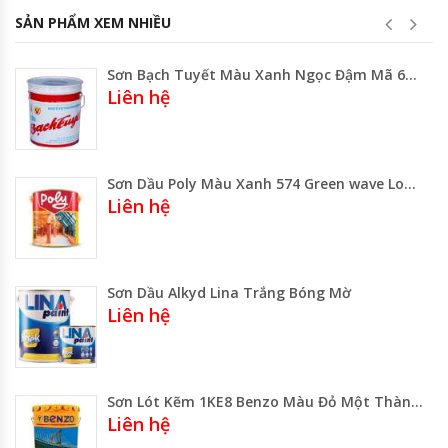
SẢN PHẨM XEM NHIỀU
Sơn Bạch Tuyết Màu Xanh Ngọc Đậm Mã 674 -Lon 3kg Thùng 16kg
Liên hệ
Sơn Dầu Poly Màu Xanh 574 Green wave Lon 800ml – 3 Lít -Thùng 17.75 Lít
Liên hệ
Sơn Dầu Alkyd Lina Trắng Bóng Mờ
Liên hệ
Sơn Lót Kẽm 1KE8 Benzo Màu Đỏ Một Thành Phần
Liên hệ