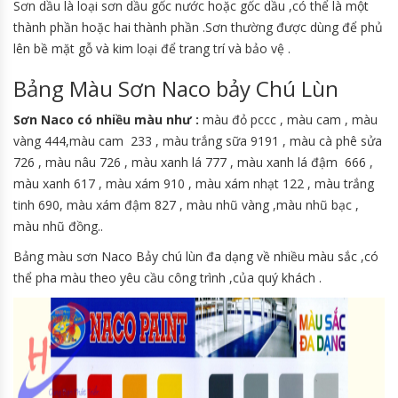
Sơn dầu là loại sơn dầu gốc nước hoặc gốc dầu ,có thể là một
thành phần hoặc hai thành phần .Sơn thường được dùng để phủ
lên bề mặt gỗ và kim loại để trang trí và bảo vệ .
Bảng Màu Sơn Naco bảy Chú Lùn
Sơn Naco có nhiều màu như :
màu đỏ pccc , màu cam , màu
vàng 444,màu cam 233 , màu trắng sữa 9191 , màu cà phê sửa
726 , màu nâu 726 , màu xanh lá 777 , màu xanh lá đậm 666 ,
màu xanh 617 , màu xám 910 , màu xám nhạt 122 , màu trắng
tinh 690, màu xám đậm 827 , màu nhũ vàng ,màu nhũ bạc ,
màu nhũ đồng..
Bảng màu sơn Naco Bảy chú lùn đa dạng về nhiều màu sắc ,có
thể pha màu theo yêu cầu công trình ,của quý khách .