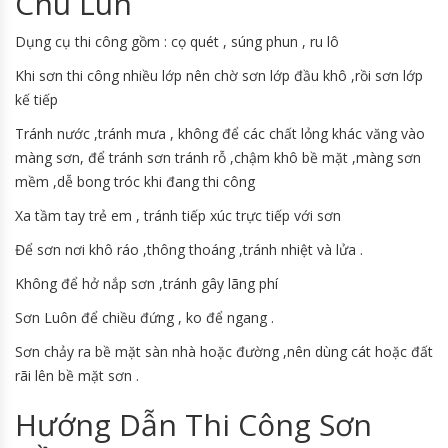
Chú Lùn
Dụng cụ thi công gồm : cọ quét , súng phun , ru lô
Khi sơn thi công nhiều lớp nên chờ sơn lớp đầu khô ,rồi sơn lớp
kế tiếp
Tránh nước ,tránh mưa , không để các chất lỏng khác văng vào
màng sơn, để tránh sơn tránh rỗ ,chậm khô bề mặt ,màng sơn
mềm ,dễ bong tróc khi đang thi công
Xa tầm tay trẻ em , tránh tiếp xúc trực tiếp với sơn
Để sơn nơi khô ráo ,thông thoáng ,tránh nhiệt và lửa .
Không để hở nắp sơn ,tránh gây lãng phí
Sơn Luôn để chiều đứng , ko để ngang .
Sơn chảy ra bề mặt sàn nhà hoặc đường ,nên dùng cát hoặc đất
rãi lên bề mặt sơn .
Hướng Dẫn Thi Công Sơn