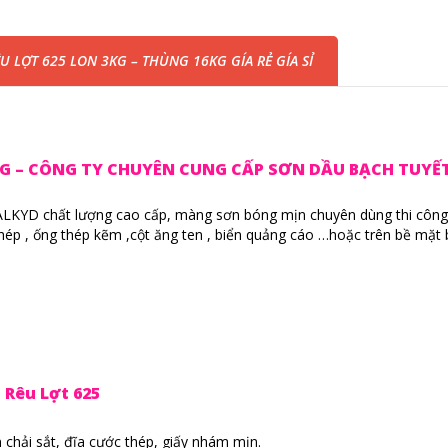
 LỢT 625 LON 3KG – THÙNG 16KG GÍA RẺ GÍA SỈ
7 HỒNG – CÔNG TY CHUYÊN CUNG CẤP SƠN DẦU BẠCH TUYẾ
ALKYD chất lượng cao cấp, màng sơn bóng mịn chuyên dùng thi công
à thép , ống thép kẽm ,cột ăng ten , biển quảng cáo …hoặc trên bề mặt
 Rêu Lợt 625
 chải sắt, đĩa cước thép, giấy nhám mịn.