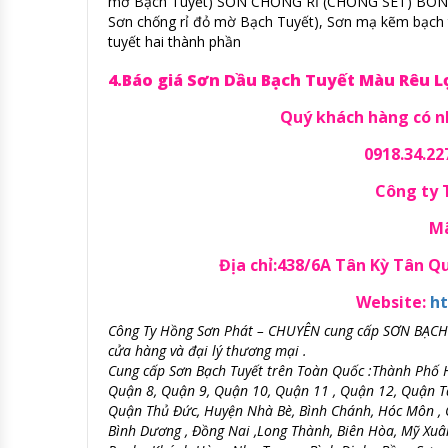
mờ Bạch Tuyết) SƠN CHỐNG RỈ (CHỐNG SÉT) BÓNG 
Sơn chống rỉ đỏ mờ Bạch Tuyết), Sơn mạ kẽm bạch tu
tuyết hai thành phần
4.Báo giá Sơn Dầu Bạch Tuyết Màu Rêu L
Quý khách hàng có nh
0918.34.22
Công ty
Mã
Địa chỉ:438/6A Tân Kỳ Tân 
Website:
ht
Công Ty Hồng Sơn Phát – CHUYÊN cung cấp SƠN BẠCH TUY
cửa hàng và đại lý thương mại .
Cung cấp Sơn Bạch Tuyết trên Toàn Quốc :Thành Phố H
Quận 8, Quận 9, Quận 10, Quận 11 , Quận 12, Quận T
Quận Thủ Đức, Huyện Nhà Bè, Bình Chánh, Hóc Môn , Củ
Bình Dương , Đồng Nai ,Long Thành, Biên Hòa, Mỹ Xuân