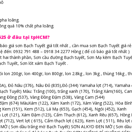
hô
pha loãng.
hông quá 10% chất pha loãng.
25 ở đâu tại tpHCM?
báo giá sơn Bạch Tuyết giá tốt nhất , cần mua sơn Bạch Tuyết giá rẻ 
hệ đến: 0932 791 488 – 0918 34 2277 Hồng ( để có báo giá tốt nhất )
t hai thành phần, Sơn cầu đường Bạch tuyết, Sơn Mạ kẽm Bạch Tuyế
ch Tuyết, Sơn lót xám Bạch Tuyết .
n 200gr, lon 400gr, lon 800gr, lon 2.8kg , lon 3kg , thùng 16kg , t
0A), Đỏ Nâu (376), Nâu Đỏ (835),Đỏ (344) Yamaha lợt (714), Yamah
ch Tuyết) Màu: Trắng (100), trắng xanh (170), Trắng Xám(160), Ca
 Vàng Đồng (537), Vàng Đồng Đậm (538), Vàng Cam (544)
 đậm (674) MàuXám (122), Xám Xanh (172), Xám Vàng (522), Hòa Bìn
ng Kem (151), Kem (512), Lá Mạ (653), Gạch (454), Ngói (452), Xanh
m Lợt (121), Xám Đậm (123), Cẩm Thạch (612), Xanh Rêu (657), Hồng
 (712), Vert lợt ( 615), Cẩm thạch lợt ( 623), Kem Lợt ( 511), Rêu lợt 
 MỜ ( Sơn dầu trắng mờ Bạch Tuyết) SƠN ALKYD ĐEN MỜ ( Sơn dầu