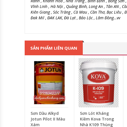
Ranh , Khánh Hòa , Nha Trang , Bình Định , Bồng Sơn 
Vĩnh Linh , Hà Nội , Quảng Bình, Long An , Tân AN , Cầ
Kiên Giang , Sóc Trăng , Cà Mau , Cần Thơ, Bạc Liêu ,
Đak Mil , ĐAK LAK, Đà Lạt , Bảo Lộc , Lâm Đồng…vv
SẢN PHẨM LIÊN QUAN
Sơn Dầu Alkyd
Sơn Lót Kháng
Jotun Pilot II Màu
Kiềm Kova Trong
Xám
Nhà K109 Thùng