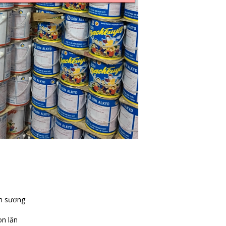
ểm sương
on lăn