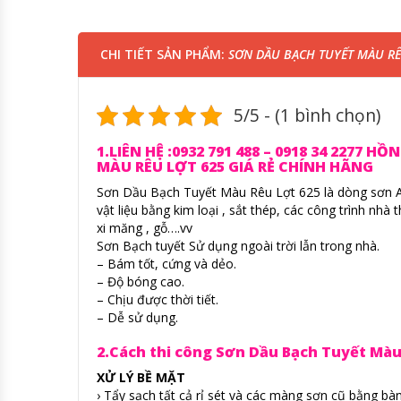
CHI TIẾT SẢN PHẨM:
SƠN DẦU BẠCH TUYẾT MÀU RÊU
5/5 - (1 bình chọn)
1.LIÊN HỆ :0932 791 488 – 0918 34 227
MÀU RÊU LỢT 625 GIÁ RẺ CHÍNH HÃNG
Sơn Dầu Bạch Tuyết Màu Rêu Lợt 625 là dòng sơn 
vật liệu bằng kim loại , sắt thép, các công trình nh
xi măng , gỗ….vv
Sơn Bạch tuyết Sử dụng ngoài trời lẫn trong nhà.
– Bám tốt, cứng và dẻo.
– Độ bóng cao.
– Chịu được thời tiết.
– Dễ sử dụng.
2.Cách thi công Sơn Dầu Bạch Tuyết Màu
XỬ LÝ BỀ MẶT
› Tẩy sạch tất cả rỉ sét và các màng sơn cũ bằng bàn