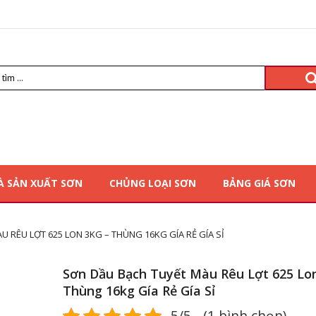
À SẢN XUẤT SƠN
CHỦNG LOẠI SƠN
BẢNG GIÁ SƠN
 RÊU LỢT 625 LON 3KG – THÙNG 16KG GÍA RẺ GÍA SỈ
Sơn Dầu Bạch Tuyết Màu Rêu Lợt 625 Lon
Thùng 16kg Gía Rẻ Gía Sỉ
5/5 - (1 bình chọn)