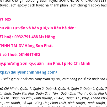
( Sơn chống rỉ đỏ bóng Bạch Tuyết) SƠN CHỐNG RỈ (CHỐNG SÉT)
yết , sơn epoxy bạch tuyết hai thành phần , sơn chống rỉ epoxy bạc
ợt 625
u cầu tư vấn và báo giá,xin liên hệ đến:
77 hoặc 0932.791.488 Ms Hồng
 TNHH TM-DV Hồng Sơn Phát
 số thuế:
0314017452
Quý,phường Sơn Kỳ,quận Tân Phú,Tp Hồ Chí Minh
tps://dailysonchinhhang.com/
ẾT giá rẻ nhất cho công trình dự án , chia hàng giá sỉ tốt nhất cho 
ồ Chí Minh , Quận 1, Quận 2, Quận 3, Quận 4, Quận 5, Quận 6, Quận 7
ân Bình, Quận Tân Phú, Quận Bình Tân , Quận Bình Thạnh , Quận Phú N
 Chi , Quận Gò Vấp , Bình Dương , Dĩ AN , Thuận An , Visip, Thành Ph
 , Tân Thành , Bà Rịa , Vũng Tàu, Phan Thiết, Bình Thuận , Ninh Thuận 