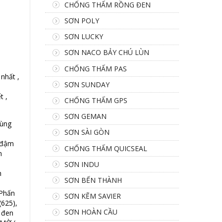
CHỐNG THẤM RỒNG ĐEN
SƠN POLY
SƠN LUCKY
SƠN NACO BẢY CHÚ LÙN
CHỐNG THẤM PAS
nhất ,
SƠN SUNDAY
t ,
CHỐNG THẤM GPS
SƠN GEMAN
hùng
SƠN SÀI GÒN
a đậm
CHỐNG THẤM QUICSEAL
m
SƠN INDU
h
SƠN BẾN THÀNH
 Phấn
SƠN KẼM SAVIER
(625),
SƠN HOÀN CẦU
 đen