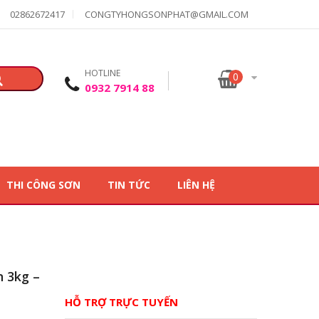
02862672417
CONGTYHONGSONPHAT@GMAIL.COM
HOTLINE
0
0932 7914 88
THI CÔNG SƠN
TIN TỨC
LIÊN HỆ
 3kg –
HỖ TRỢ TRỰC TUYẾN