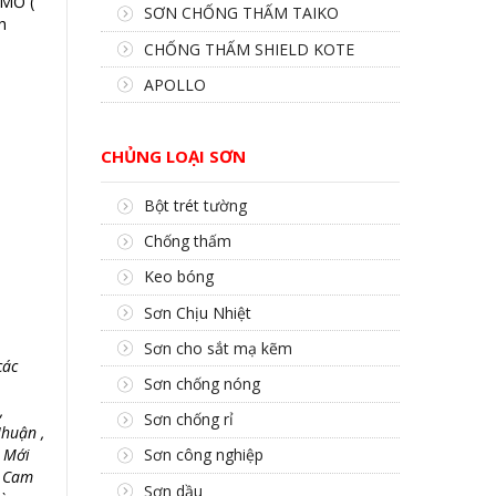
 MỜ (
SƠN CHỐNG THẤM TAIKO
h
CHỐNG THẤM SHIELD KOTE
APOLLO
CHỦNG LOẠI SƠN
Bột trét tường
Chống thấm
Keo bóng
Sơn Chịu Nhiệt
Sơn cho sắt mạ kẽm
các
Sơn chống nóng
,
Sơn chống rỉ
huận ,
ố Mới
Sơn công nghiệp
, Cam
Sơn dầu