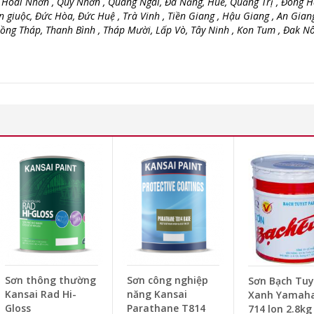
, Hoài Nhơn , Quy Nhơn , Quãng Ngãi, Đà Nẵng, Huế, Quảng Trị , Đông H
n giuộc, Đức Hòa, Đức Huệ , Trà Vinh , Tiền Giang , Hậu Giang , An Giang
 Đồng Tháp, Thanh Bình , Tháp Mười, Lấp Vò, Tây Ninh , Kon Tum , Đak Nô
Sơn thông thường
Sơn công nghiệp
Sơn Bạch Tuy
Kansai Rad Hi-
năng Kansai
Xanh Yamaha
Gloss
Parathane T814
714 lon 2.8kg