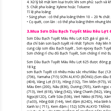
4. Xử lý bề mặt kim loại trước khi sơn phủ: sạch và k
5. Chất pha loãng: Xylene hoặc Toluene
Tỉ lệ pha loãng:
• Súng phun : có thể pha loãng thêm 10 – 20 % chất 
• Cọ quét, con lăn : có thể pha loãng thêm nhưng k
3.Mua Sơn Dầu Bạch Tuyết Màu Rêu Lợt 6
Sơn Dầu Bạch Tuyết Màu Rêu Lợt 625 giá sỉ giá rẻ , 
địa chỉ bán sơn bạch tuyết rẻ nhất Tphcm -hãy liên 
cung cấp sơn dầu Bạch tuyết , Sơn epoxy Bạch Tuyế
Sơn chống rỉ chu đỏ Bạch Tuyết, Sơn chống rỉ mờ Bạ
Sơn Dầu Bạch Tuyết Màu Rêu Lợt 625 được đóng gói lo
18 kg
sơn Bạch Tuyết có nhiều màu sắc như:Màu: Bạc (12
(736), Yamaha (715) SƠN ALKYD (BÓNG) (Sơn dầu Bạ
(404), Vàng Lợt (513), Hồng (132), Tím Môn (973),
Màu Đen (200), Nâu (836), Dương (705), Xanh ngọc
(713), Vert (618), Vàng (542), Vàng Chanh (562), Và
Ngọc(612D), Café Sữa (536), Vert Nikko (675N), Xá
(1a33), Hồng Đất (144), Vert đậm (624D), Hòa bình lợt
Xanh lơ ( 711), Kem đậm ( 152) SƠN ALKYD TRẮNG