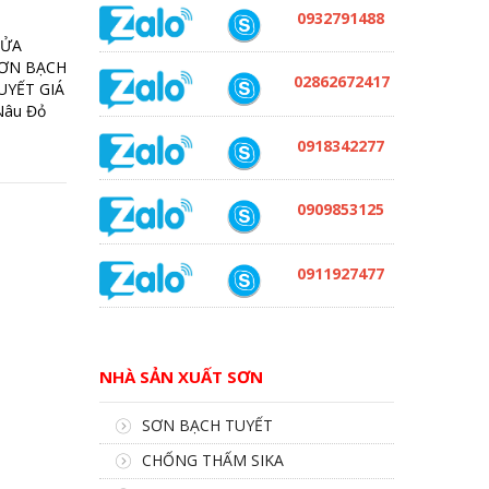
0932791488
CỬA
SƠN BẠCH
02862672417
UYẾT GIÁ
Nâu Đỏ
0918342277
0909853125
0911927477
NHÀ SẢN XUẤT SƠN
SƠN BẠCH TUYẾT
CHỐNG THẤM SIKA