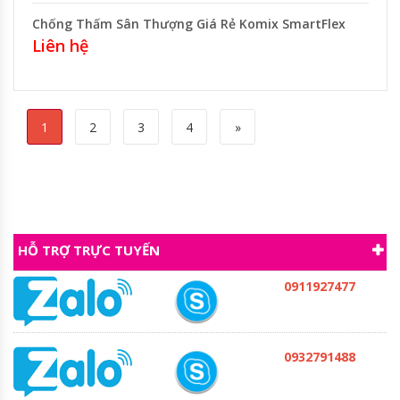
Chống Thấm Sân Thượng Giá Rẻ Komix SmartFlex
Liên hệ
1
2
3
4
»
HỖ TRỢ TRỰC TUYẾN
0911927477
0932791488