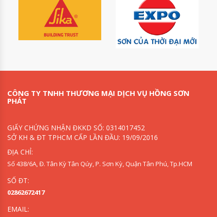
CÔNG TY TNHH THƯƠNG MẠI DỊCH VỤ HỒNG SƠN
PHÁT
GIẤY CHỨNG NHẬN ĐKKD SỐ: 0314017452
SỞ KH & ĐT TPHCM CẤP LẦN ĐẦU: 19/09/2016
ĐỊA CHỈ:
Số 438/6A, Đ. Tân Kỳ Tân Qúy, P. Sơn Kỳ, Quận Tân Phú, Tp.HCM
SỐ ĐT:
02862672417
EMAIL: