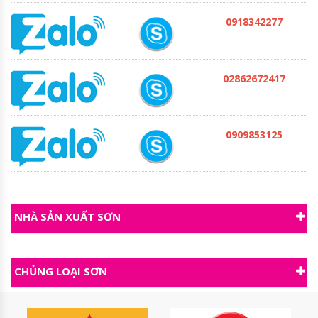
0918342277
02862672417
0909853125
NHÀ SẢN XUẤT SƠN
CHỦNG LOẠI SƠN