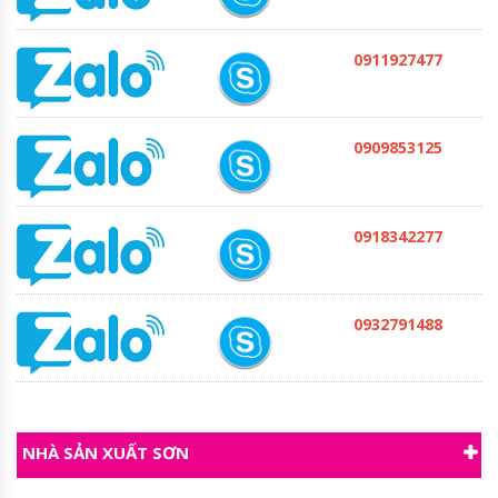
0911927477
0909853125
0918342277
0932791488
NHÀ SẢN XUẤT SƠN
Sơn Sunday poly UreThane MA366