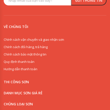
VỀ CHÚNG TÔI
Chính sách vận chuyển và giao nhận sơn
Chính sách đổi hàng, trả hàng
Chính sách bảo mật thông tin
Quy định thanh toán
Dung Môi Pha Sơn Epoxy Sunday Thiner 926D
Hướng dẫn thanh toán
🛠️ Lưu Ý Thi Công
THI CÔNG SƠN
Sơn Dầu SUNDAY là loại sơn Alkyd hệ dung môi, nên cần pha
loãng bằng
dung môi chuyên dụng
(xăng, dầu hỏa) theo tỷ
DANH MỤC SƠN GIÁ RẺ
lệ khuyến nghị của nhà sản xuất và thi công ở nơi
thông
thoáng
để đạt hiệu quả tối ưu.
CHỦNG LOẠI SƠN