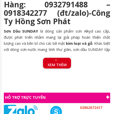
Hàng: 0932791488 –
0918342277 (đt/zalo)-Công
Ty Hồng Sơn Phát
Sơn Dầu SUNDAY
là dòng sản phẩm sơn Alkyd cao cấp,
được phát triển nhằm mang lại giải pháp hoàn thiện chất
lượng cao và bền bỉ cho các bề mặt
kim loại và gỗ
. Khác biệt
với dòng sơn nước mang tính thư giãn, sơn dầu SUNDAY tập
trung vào các tính năng kỹ thuật cốt lõi: độ cứng màng sơn,
độ bóng và khả năng chống chịu môi trường, đảm bảo các vật
XEM THÊM
dụng và kết cấu của bạn được bảo vệ một cách hiệu quả và
thẩm mỹ nhất.
Sơn Dầu SUNDAY là lựa chọn lý tưởng cho các công trình yêu
cầu độ bền cao, màu sắc sắc nét và bề mặt hoàn thiện chuyên
nghiệp.
HỖ TRỢ TRỰC TUYẾN
02862672417