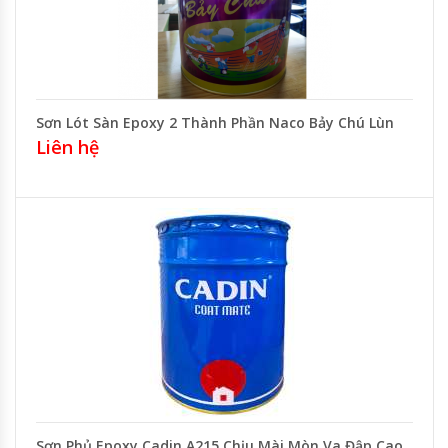
Sơn Lót Sàn Epoxy 2 Thành Phần Naco Bảy Chú Lùn
Liên hệ
Sơn Phủ Epoxy Cadin A215 Chịu Mài Mòn Va Đập Cao