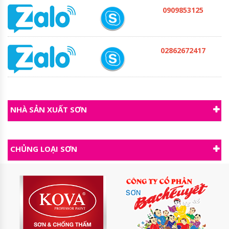
0909853125
02862672417
NHÀ SẢN XUẤT SƠN
CHỦNG LOẠI SƠN