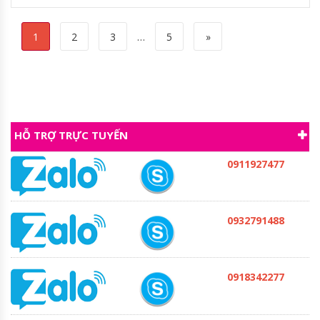
1
2
3
…
5
»
HỖ TRỢ TRỰC TUYẾN
0911927477
0932791488
0918342277