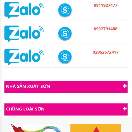
được trên hầu hết các loại
0911927477
vật liệu có bề mặt bóng
như sắt mạ kẽm,tôn
,inox,đồn,kính…và đặc biệt
0932791488
hơn là dễ dàng sử dụng chỉ
cần có thể pha loãng bằng
dung môi.
02862672417
NHÀ SẢN XUẤT SƠN
CHỦNG LOẠI SƠN