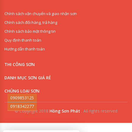
Đại Lý Sơn
Chính sách vận chuyển và giao nhận sơn
Sắt Mạ Kẽm
Chính sách đổi hàng, trả hàng
Geman
Chính sách bảo mật thông tin
Chính Hãng
Quy định thanh toán
Tại Tp Hồ
Hướng dẫn thanh toán
Chí Minh?
THI CÔNG SƠN
Cửa Hàng
Sơn Kẽm
DANH MỤC SƠN GIÁ RẺ
Geman Giá
CHỦNG LOẠI SƠN
Rẻ Nhất
0909853125
Năm 2026?
0918342277
© Copyright 2018
Hồng Sơn Phát
.
All rights reserved
Công ty Hồng Sơn Phát
là nhà phân phối cung cấp