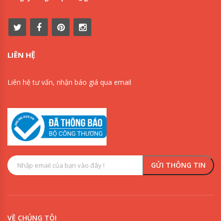
GEMAN:
-Loại sơn :Acrylic
-Độ che phủ lý thuyết:12-
LIÊN HỆ
15 m2/kg/lớp
-Dụng cụ thi công:cọ
Liên hệ tư vấn, nhận báo giá qua email
quét,con lăn,súng phun
-Tỷ lệ pha sơn:
-Dùng cọ:
10-20%
-Dùng súng phun:30
-
40%
-Thời gian khô bề mặt:10-
15 phút (có thể chạm tay
vào được)
-Thời gian sơn lớp kế
tiếp:4-6 giờ
VỀ CHÚNG TÔI