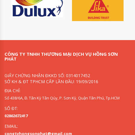
Sơn sắt mạ kẽm Geman
THÀNH PHẦN CẤU TẠO
CÔNG TY TNHH THƯƠNG MẠI DỊCH VỤ HỒNG SƠN
CỦA SƠN SẮT MẠ KẼM
PHÁT
GEMAN:
GIẤY CHỨNG NHẬN ĐKKD SỐ: 0314017452
-Nhựa Acrylic:17%
SỞ KH & ĐT TPHCM CẤP LẦN ĐẦU: 19/09/2016
-Dung môi:14%
ĐỊA CHỈ:
-Phụ gia:1%
Số 438/6A, Đ. Tân Kỳ Tân Qúy, P. Sơn Kỳ, Quận Tân Phú, Tp.HCM
-Bột màu:5%
SỐ ĐT:
02862672417
-Bột độn:10%
EMAIL:
THÔNG SỐ KỸ THUẬT
congtyhongsonphat@gmail.com
CỦA SƠN SẮT MẠ KẼM