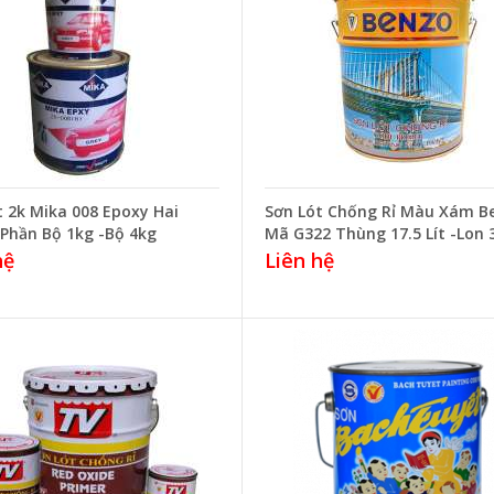
t 2k Mika 008 Epoxy Hai
Sơn Lót Chống Rỉ Màu Xám B
Phần Bộ 1kg -Bộ 4kg
Mã G322 Thùng 17.5 Lít -Lon 3
hệ
Liên hệ