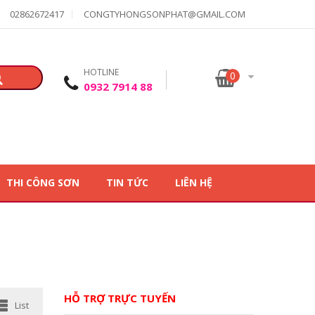
02862672417
CONGTYHONGSONPHAT@GMAIL.COM
HOTLINE
0
0932 7914 88
THI CÔNG SƠN
TIN TỨC
LIÊN HỆ
HỖ TRỢ TRỰC TUYẾN
List