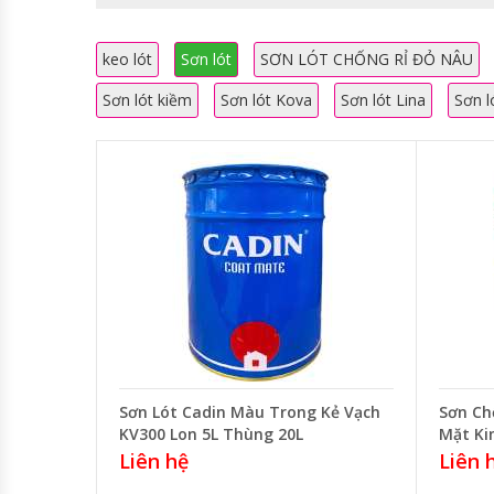
keo lót
Sơn lót
SƠN LÓT CHỐNG RỈ ĐỎ NÂU
Sơn lót kiềm
Sơn lót Kova
Sơn lót Lina
Sơn l
Sơn Lót Cadin Màu Trong Kẻ Vạch
Sơn Ch
KV300 Lon 5L Thùng 20L
Mặt Ki
Liên hệ
Liên 