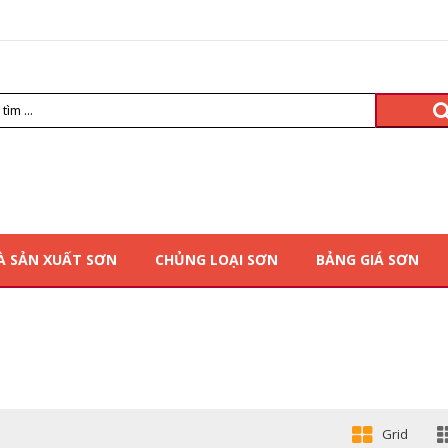
À SẢN XUẤT SƠN
CHỦNG LOẠI SƠN
BẢNG GIÁ SƠN
Grid