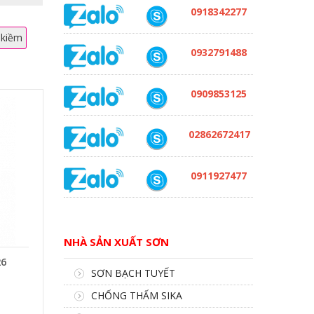
0918342277
 kiềm
0932791488
0909853125
02862672417
0911927477
NHÀ SẢN XUẤT SƠN
26
SƠN BẠCH TUYẾT
CHỐNG THẤM SIKA