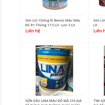
Sơn Lót Chống Rỉ Benzo Màu Nâu
Sơn Ló
Đỏ R1 Thùng 17.5 Lít -Lon 3 Lít
Lít
Liên hệ
Liên 
SƠN DẦU LINA MÀU ĐỎ MÃ 210 GIÁ
TÌM S