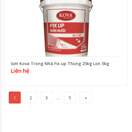
Sơn Kova Trong Nhà Fix up Thùng 25kg Lon 5kg
Liên hệ
1
2
3
…
5
»