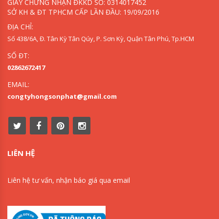
GIẤY CHỨNG NHẬN ĐKKD SỐ: 0314017452
SỞ KH & ĐT TPHCM CẤP LẦN ĐẦU: 19/09/2016
ĐỊA CHỈ:
Số 438/6A, Đ. Tân Kỳ Tân Qúy, P. Sơn Kỳ, Quận Tân Phú, Tp.HCM
SỐ ĐT:
02862672417
EMAIL:
congtyhongsonphat@gmail.com
LIÊN HỆ
Liên hệ tư vấn, nhận báo giá qua email