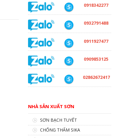
0918342277
0932791488
0911927477
0909853125
02862672417
NHÀ SẢN XUẤT SƠN
SƠN BẠCH TUYẾT
CHỐNG THẤM SIKA