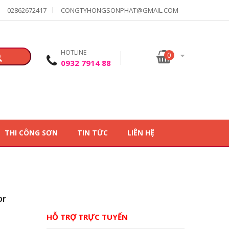
02862672417
CONGTYHONGSONPHAT@GMAIL.COM
HOTLINE
0
0932 7914 88
THI CÔNG SƠN
TIN TỨC
LIÊN HỆ
or
HỖ TRỢ TRỰC TUYẾN