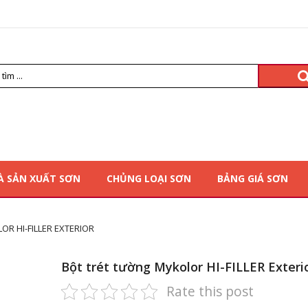
À SẢN XUẤT SƠN
CHỦNG LOẠI SƠN
BẢNG GIÁ SƠN
R HI-FILLER EXTERIOR
Bột trét tường Mykolor HI-FILLER Exteri
Rate this post