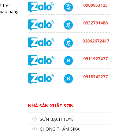
0909853125
 trét
 giao hàng
n
0932791488
02862672417
0911927477
0918342277
NHÀ SẢN XUẤT SƠN
SƠN BẠCH TUYẾT
CHỐNG THẤM SIKA