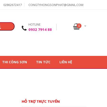
02862672417
CONGTYHONGSONPHAT@GMAIL.COM
HOTLINE
0
0932 7914 88
THI CÔNG SƠN
TIN TỨC
LIÊN HỆ
HỖ TRỢ TRỰC TUYẾN