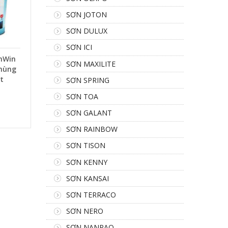
SƠN JOTON
SƠN DULUX
SƠN ICI
inWin
SƠN MAXILITE
hùng
ít
SƠN SPRING
SƠN TOA
SƠN GALANT
SƠN RAINBOW
SƠN TISON
SƠN KENNY
SƠN KANSAI
SƠN TERRACO
SƠN NERO
SƠN NANPAO