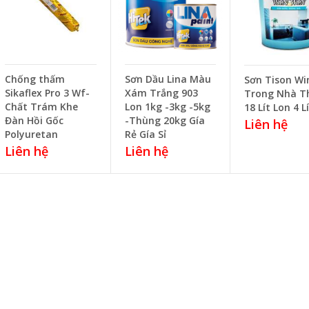
Chống thấm
Sơn Dầu Lina Màu
Sơn Tison W
Sikaflex Pro 3 Wf-
Xám Trắng 903
Trong Nhà T
Chất Trám Khe
Lon 1kg -3kg -5kg
18 Lít Lon 4 L
Đàn Hồi Gốc
-Thùng 20kg Gía
Liên hệ
Polyuretan
Rẻ Gía Sỉ
Liên hệ
Liên hệ