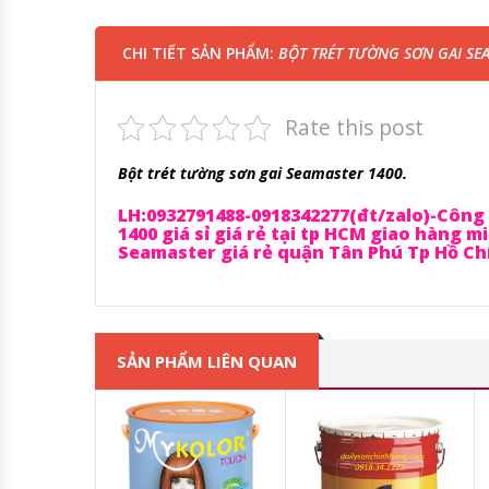
CHI TIẾT SẢN PHẨM:
BỘT TRÉT TƯỜNG SƠN GAI SE
Rate this post
Bột trét tường sơn gai Seamaster 1400.
LH:0932791488-0918342277(đt/zalo)-Côn
1400 giá sỉ giá rẻ tại tp HCM giao hàng
Seamaster giá rẻ quận Tân Phú Tp Hồ Ch
SẢN PHẨM LIÊN QUAN