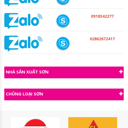
0918342277
02862672417
NHÀ SẢN XUẤT SƠN
CHỦNG LOẠI SƠN