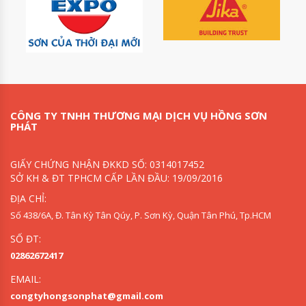
CÔNG TY TNHH THƯƠNG MẠI DỊCH VỤ HỒNG SƠN
PHÁT
GIẤY CHỨNG NHẬN ĐKKD SỐ: 0314017452
SỞ KH & ĐT TPHCM CẤP LẦN ĐẦU: 19/09/2016
ĐỊA CHỈ:
Số 438/6A, Đ. Tân Kỳ Tân Qúy, P. Sơn Kỳ, Quận Tân Phú, Tp.HCM
SỐ ĐT:
02862672417
EMAIL:
congtyhongsonphat@gmail.com