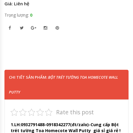
Giá: Liên hệ
Trọng lượng:
0
CHI TIẾT SẢN PHẨM:
BỘT TRÉT TƯỜNG TOA HOMECOTE WALL
PUTTY
Rate this post
1.LH:0932791488-0918342277(đt/zalo)-Cung cấp Bột
trét tường Toa Homecote Wall Putty giá sỉ giá rẻ !