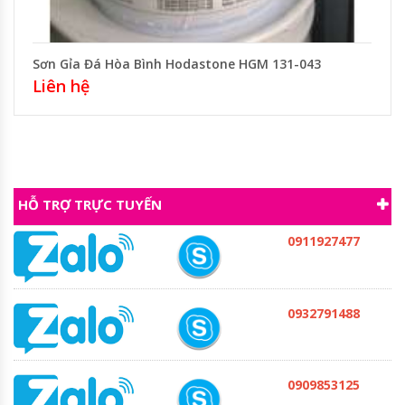
Sơn Gỉa Đá Hòa Bình Hodastone HGM 131-043
Liên hệ
HỖ TRỢ TRỰC TUYẾN
0911927477
0932791488
0909853125