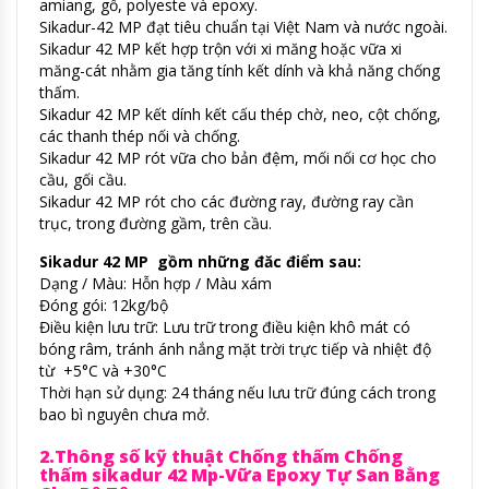
amiang, gỗ, polyeste và epoxy.
Sikadur-42 MP đạt tiêu chuẩn tại Việt Nam và nước ngoài.
Sikadur 42 MP kết hợp trộn với xi măng hoặc vữa xi
măng-cát nhằm gia tăng tính kết dính và khả năng chống
thấm.
Sikadur 42 MP kết dính kết cấu thép chờ, neo, cột chống,
các thanh thép nối và chống.
Sikadur 42 MP rót vữa cho bản đệm, mối nối cơ học cho
cầu, gối cầu.
Sikadur 42 MP rót cho các đường ray, đường ray cần
trục, trong đường gầm, trên cầu.
Sikadur 42 MP gồm những đăc điểm sau:
Dạng / Màu: Hỗn hợp / Màu xám
Đóng gói: 12kg/bộ
Điều kiện lưu trữ: Lưu trữ trong điều kiện khô mát có
bóng râm, tránh ánh nắng mặt trời trực tiếp và nhiệt độ
từ +5°C và +30°C
Thời hạn sử dụng: 24 tháng nếu lưu trữ đúng cách trong
bao bì nguyên chưa mở.
2.Thông số kỹ thuật Chống thấm Chống
thấm sikadur 42 Mp-Vữa Epoxy Tự San Bằng