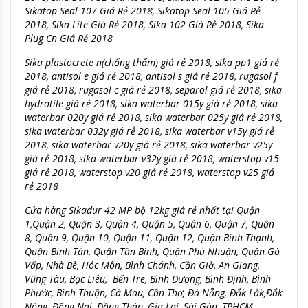
Sikatop Seal 107 Giá Rẻ 2018, Sikatop Seal 105 Giá Rẻ
2018, Sika Lite Giá Rẻ 2018, Sika 102 Giá Rẻ 2018, Sika
Plug Cn Giá Rẻ 2018
Sika plastocrete n(chống thấm) giá rẻ 2018, sika pp1 giá rẻ
2018, antisol e giá rẻ 2018, antisol s giá rẻ 2018, rugasol f
giá rẻ 2018, rugasol c giá rẻ 2018, separol giá rẻ 2018, sika
hydrotile giá rẻ 2018, sika waterbar 015y giá rẻ 2018, sika
waterbar 020y giá rẻ 2018, sika waterbar 025y giá rẻ 2018,
sika waterbar 032y giá rẻ 2018, sika waterbar v15y giá rẻ
2018, sika waterbar v20y giá rẻ 2018, sika waterbar v25y
giá rẻ 2018, sika waterbar v32y giá rẻ 2018, waterstop v15
giá rẻ 2018, waterstop v20 giá rẻ 2018, waterstop v25 giá
rẻ 2018
Cửa hàng Sikadur 42 MP bộ 12kg giá rẻ nhất tại Quận
1,Quận 2, Quận 3, Quận 4, Quận 5, Quận 6, Quận 7, Quận
8, Quận 9, Quận 10, Quận 11, Quận 12, Quận Bình Thạnh,
Quận Bình Tân, Quận Tân Bình, Quận Phú Nhuận, Quận Gò
Vấp, Nhà Bè, Hóc Môn, Bình Chánh, Cần Giờ, An Giang,
Vũng Tàu, Bạc Liêu, Bến Tre, Bình Dương, Bình Định, Bình
Phước, Bình Thuận, Cà Mau, Cần Thơ, Đà Nẵng, Đắk Lắk,Đắk
Nông, Đồng Nai, Đồng Tháp, Gia Lai, Sài Gòn, TPHCM,