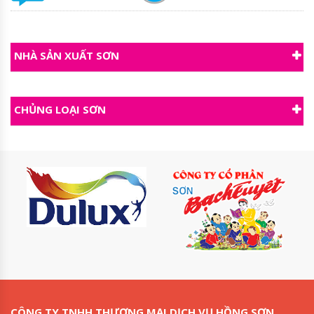
NHÀ SẢN XUẤT SƠN
CHỦNG LOẠI SƠN
CÔNG TY TNHH THƯƠNG MẠI DỊCH VỤ HỒNG SƠN