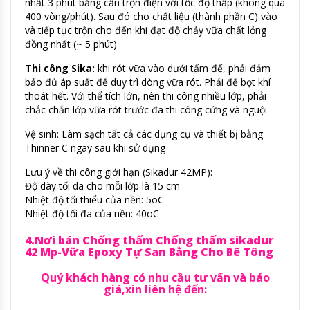
nhất 3 phút bằng cần trộn điện với tốc độ thấp (không quá
400 vòng/phút). Sau đó cho chất liệu (thành phần C) vào
và tiếp tục trộn cho đến khi đạt độ chảy vữa chất lỏng
đồng nhất (~ 5 phút)
Thi công Sika:
khi rót vữa vào dưới tấm đế, phải đảm
bảo đủ áp suất để duy trì dòng vữa rót. Phải để bọt khí
thoát hết. Với thể tích lớn, nên thi công nhiều lớp, phải
chắc chắn lớp vữa rót trước đã thi công cứng và nguội
Vệ sinh: Làm sạch tất cả các dụng cụ và thiết bị bằng
Thinner C ngay sau khi sử dụng
Lưu ý về thi công giới hạn (Sikadur 42MP):
Độ dày tối da cho mỗi lớp là 15 cm
Nhiệt độ tối thiểu của nền: 5oC
Nhiệt độ tối đa của nền: 40oC
4.Nơi bán Chống thấm Chống thấm sikadur
42 Mp-Vữa Epoxy Tự San Bằng Cho Bê Tông
Quý khách hàng có nhu cầu tư vấn và báo
giá,xin liên hệ đến: