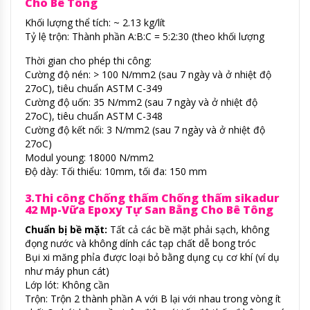
Cho Bê Tông
Khối lượng thể tích: ~ 2.13 kg/lít
Tỷ lệ trộn: Thành phần A:B:C = 5:2:30 (theo khối lượng
Thời gian cho phép thi công:
Cường độ nén: > 100 N/mm2 (sau 7 ngày và ở nhiệt độ
27oC), tiêu chuẩn ASTM C-349
Cường độ uốn: 35 N/mm2 (sau 7 ngày và ở nhiệt độ
27oC), tiêu chuẩn ASTM C-348
Cường độ kết nối: 3 N/mm2 (sau 7 ngày và ở nhiệt độ
27oC)
Modul young: 18000 N/mm2
Độ dày: Tối thiểu: 10mm, tối đa: 150 mm
3.Thi công Chống thấm Chống thấm sikadur
42 Mp-Vữa Epoxy Tự San Bằng Cho Bê Tông
Chuẩn bị bề mặt:
Tất cả các bề mặt phải sạch, không
đọng nước và không dính các tạp chất dễ bong tróc
Bụi xi măng phỉa được loại bỏ bằng dụng cụ cơ khí (ví dụ
như máy phun cát)
Lớp lót: Không cần
Trộn: Trộn 2 thành phần A với B lại với nhau trong vòng ít