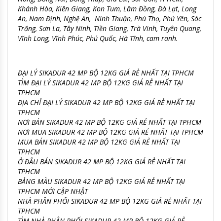
Khánh Hòa, Kiên Giang, Kon Tum, Lâm Đồng, Đà Lạt, Long
An, Nam Định, Nghệ An, Ninh Thuận, Phú Thọ, Phú Yên, Sóc
Trăng, Sơn La, Tây Ninh, Tiền Giang, Trà Vinh, Tuyên Quang,
Vĩnh Long, Vĩnh Phúc, Phú Quốc, Hà Tĩnh, cam ranh.
ĐẠI LÝ SIKADUR 42 MP BỘ 12KG GIÁ RẺ NHẤT TẠI TPHCM
TÌM ĐẠI LÝ SIKADUR 42 MP BỘ 12KG GIÁ RẺ NHẤT TẠI
TPHCM
ĐỊA CHỈ ĐẠI LÝ SIKADUR 42 MP BỘ 12KG GIÁ RẺ NHẤT TẠI
TPHCM
NƠI BÁN SIKADUR 42 MP BỘ 12KG GIÁ RẺ NHẤT TẠI TPHCM
NƠI MUA SIKADUR 42 MP BỘ 12KG GIÁ RẺ NHẤT TẠI TPHCM
MUA BÁN SIKADUR 42 MP BỘ 12KG GIÁ RẺ NHẤT TẠI
TPHCM
Ở ĐÂU BÁN SIKADUR 42 MP BỘ 12KG GIÁ RẺ NHẤT TẠI
TPHCM
BẢNG MÀU SIKADUR 42 MP BỘ 12KG GIÁ RẺ NHẤT TẠI
TPHCM MỚI CẬP NHẬT
NHÀ PHÂN PHỐI SIKADUR 42 MP BỘ 12KG GIÁ RẺ NHẤT TẠI
TPHCM
TÌM NHÀ PHÂN PHỐI SIKADUR 42 MP BỘ 12KG GIÁ RẺ