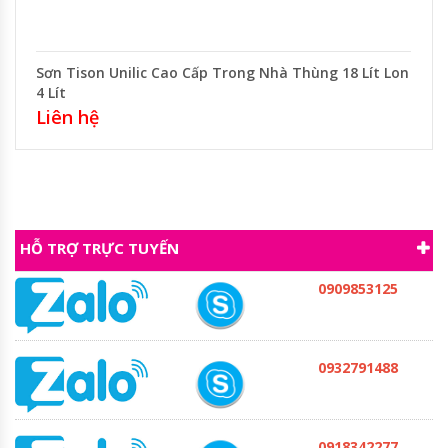
Sơn Tison Unilic Cao Cấp Trong Nhà Thùng 18 Lít Lon
4 Lít
Liên hệ
HỖ TRỢ TRỰC TUYẾN
0909853125
0932791488
0918342277