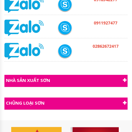
0911927477
02862672417
NHÀ SẢN XUẤT SƠN
CHỦNG LOẠI SƠN