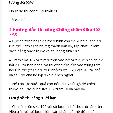
tương đối 65%)
Nhiệt độ thi công: Tối thiểu 10˚C
Tối đa 40˚C
2.Hướng dẫn thi công Chống thấm Sika 102-
2kg
– Đục bê tông hoặc đá theo hình chữ “V” xung quanh nơi
rỉ nước. Làm sạch nhưng mảnh vụn vỡ, tạp chất va làm
sạch bằng nước trước khi thi công sika 102.
– Trám sika 102 vừa mới trộn vào nơi vừa đục hình chữ V,
bắt đầu từ bên ngoài va thi công dần dần vào trung tâm
nơi rỉ nước (chặn nơi rò rỉ nhỏ trước). Giữ vật liệu tại chỗ
và sau đó chà bỏ lớp sika dư bên ngoài.
– Nếu áp lực nước quá cao nên dùng nút gỗ để chèn
trước, sau đó dùng sika 102 trám lại và bảo vệ.
Lưu ý về thi công/Giới hạn:
– Chỉ nên trộn sika 102 với số lượng nhỏ cho mỗi lần trộn.
Nếu trộn với số lượng lớn, sản phẩm có thể đông cứng