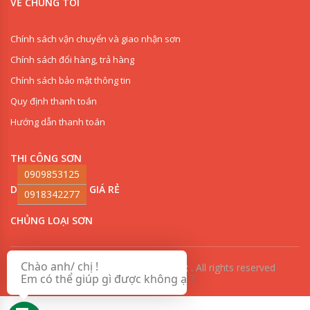
VỀ CHÚNG TÔI
Chính sách vận chuyển và giao nhận sơn
Chính sách đổi hàng, trả hàng
Chính sách bảo mật thông tin
Quy định thanh toán
Hướng dẫn thanh toán
THI CÔNG SƠN
0909853125
DANH MỤC SƠN GIÁ RẺ
0918342277
CHỦNG LOẠI SƠN
Chào anh/ chị !
© Copyright 2018
Hồng Sơn Phát
.
All rights reserved
Em có thể giúp gì được không ạ ?