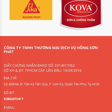
CÔNG TY TNHH THƯƠNG MẠI DỊCH VỤ HỒNG SƠN
PHÁT
GIẤY CHỨNG NHẬN ĐKKD SỐ: 0314017452
SỞ KH & ĐT TPHCM CẤP LẦN ĐẦU: 19/09/2016
ĐỊA CHỈ:
Số 438/6A, Đ. Tân Kỳ Tân Qúy, P. Sơn Kỳ, Quận Tân Phú, Tp.HCM
SỐ ĐT:
02862672417
EMAIL: