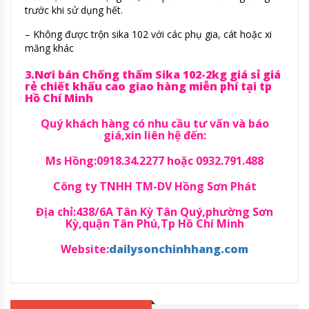
trước khi sử dụng hết.
– Không được trộn sika 102 với các phụ gia, cát hoặc xi
măng khác
3.Nơi bán Chống thấm Sika 102-2kg giá sỉ giá
rẻ chiết khấu cao giao hàng miễn phí tại tp
Hồ Chí Minh
Quý khách hàng có nhu cầu tư vấn và báo
giá,xin liên hệ đến:
Ms Hồng:0918.34.2277 hoặc 0932.791.488
Công ty TNHH TM-DV Hồng Sơn Phát
Địa chỉ:438/6A Tân Kỳ Tân Quý,phường Sơn
Kỳ,quận Tân Phú,Tp Hồ Chí Minh
Website:
dailysonchinhhang.com