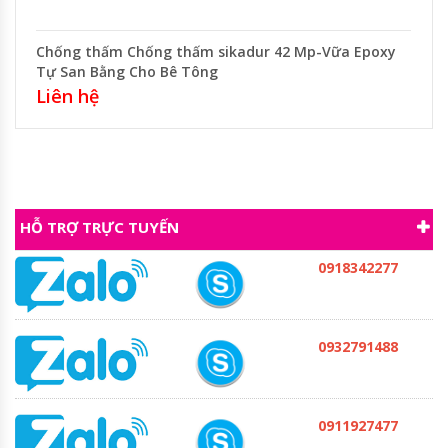
Chống thấm Chống thấm sikadur 42 Mp-Vữa Epoxy
Tự San Bằng Cho Bê Tông
Liên hệ
HỖ TRỢ TRỰC TUYẾN
0918342277
0932791488
0911927477