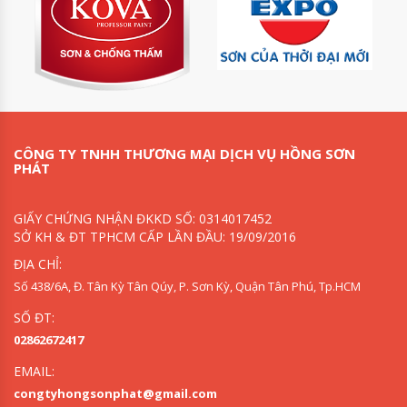
CÔNG TY TNHH THƯƠNG MẠI DỊCH VỤ HỒNG SƠN
PHÁT
GIẤY CHỨNG NHẬN ĐKKD SỐ: 0314017452
SỞ KH & ĐT TPHCM CẤP LẦN ĐẦU: 19/09/2016
ĐỊA CHỈ:
Số 438/6A, Đ. Tân Kỳ Tân Qúy, P. Sơn Kỳ, Quận Tân Phú, Tp.HCM
SỐ ĐT:
02862672417
EMAIL:
congtyhongsonphat@gmail.com