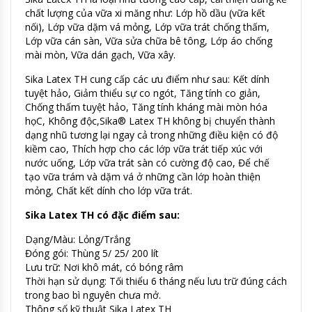
chất lượng của vữa xi măng như: Lớp hồ dầu (vữa kết
nối), Lớp vữa dặm vá mỏng, Lớp vữa trát chống thấm,
Lớp vữa cán sàn, Vữa sửa chữa bê tông, Lớp áo chống
mài mòn, Vữa dán gạch, Vữa xây.
Sika Latex TH cung cấp các ưu điểm như sau: Kết dính
tuyệt hảo, Giảm thiểu sự co ngót, Tăng tính co giản,
Chống thấm tuyệt hảo, Tăng tính kháng mài mòn hóa
họC, Không độc,Sika® Latex TH không bị chuyển thành
dạng nhũ tương lại ngay cả trong những điều kiện có độ
kiềm cao, Thích hợp cho các lớp vữa trát tiếp xúc với
nước uống, Lớp vữa trát sàn có cường độ cao, Để chế
tạo vữa trám và dặm vá ở những cần lớp hoàn thiện
mỏng, Chất kết dính cho lớp vữa trát.
Sika Latex TH có đặc điểm sau:
Dạng/Màu: Lỏng/Trắng
Đóng gói: Thùng 5/ 25/ 200 lít
Lưu trữ: Nơi khô mát, có bóng râm
Thời hạn sử dụng: Tối thiểu 6 tháng nếu lưu trữ đúng cách
trong bao bì nguyên chưa mở.
Thông số kỹ thuật Sika Latex TH