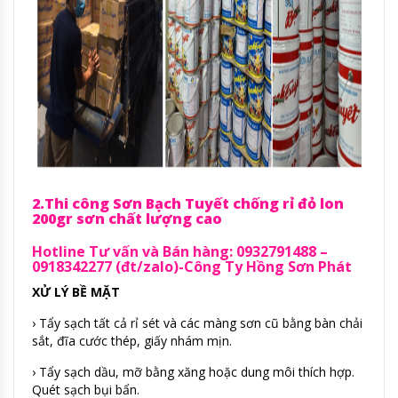
2.Thi công Sơn Bạch Tuyết chống rỉ đỏ lon
200gr sơn chất lượng cao
Hotline Tư vấn và Bán hàng: 0932791488 –
0918342277 (đt/zalo)-Công Ty Hồng Sơn Phát
XỬ LÝ BỀ MẶT
› Tẩy sạch tất cả rỉ sét và các màng sơn cũ bằng bàn chải
sắt, đĩa cước thép, giấy nhám mịn.
› Tẩy sạch dầu, mỡ bằng xăng hoặc dung môi thích hợp.
Quét sạch bụi bẩn.