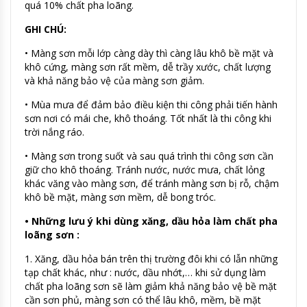
quá 10% chất pha loãng.
GHI CHÚ:
• Màng sơn mỗi lớp càng dày thì càng lâu khô bề mặt và
khô cứng, màng sơn rất mềm, dễ trầy xước, chất lượng
và khả năng bảo vệ của màng sơn giảm.
• Mùa mưa để đảm bảo điều kiện thi công phải tiến hành
sơn nơi có mái che, khô thoáng. Tốt nhất là thi công khi
trời nắng ráo.
• Màng sơn trong suốt và sau quá trình thi công sơn cần
giữ cho khô thoáng. Tránh nước, nước mưa, chất lỏng
khác văng vào màng sơn, để tránh màng sơn bị rỗ, chậm
khô bề mặt, màng sơn mềm, dễ bong tróc.
• Những lưu ý khi dùng xăng, dầu hỏa làm chất pha
loãng sơn :
1. Xăng, dầu hỏa bán trên thị trường đôi khi có lẫn những
tạp chất khác, như : nước, dầu nhớt,… khi sử dụng làm
chất pha loãng sơn sẽ làm giảm khả năng bảo vệ bề mặt
cần sơn phủ, màng sơn có thể lâu khô, mềm, bề mặt