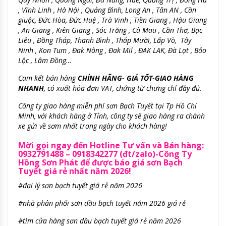
, Vĩnh Linh , Hà Nội , Quảng Bình, Long An , Tân AN , Cần
giuộc, Đức Hòa, Đức Huệ , Trà Vinh , Tiền Giang , Hậu Giang
, An Giang , Kiên Giang , Sóc Trăng , Cà Mau , Cần Thơ, Bạc
Liêu , Đồng Tháp, Thanh Bình , Tháp Mười, Lấp Vò, Tây
Ninh , Kon Tum , Đak Nông , Đak Mil , ĐAK LAK, Đà Lạt , Bảo
Lộc , Lâm Đồng…
Cam kết bán hàng
CHÍNH HÃNG- GIÁ TỐT-GIAO HÀNG
NHANH
, có xuất hóa đơn VAT, chứng từ chưng chỉ đầy đủ.
Công ty giao hàng miễn phí sơn Bạch Tuyết tại Tp Hồ Chí
Minh, với khách hàng ở Tỉnh, công ty sẽ giao hàng ra chành
xe gửi về sơm nhất trong ngày cho khách hàng!
Mời gọi ngay đến Hotline Tư vấn và Bán hàng:
0932791488 – 0918342277 (đt/zalo)-Công Ty
Hồng Sơn Phát để được báo giá sơn Bạch
Tuyết giá rẻ nhất năm 2026!
#đại lý sơn bạch tuyết giá rẻ năm 2026
#nhà phân phối sơn dầu bạch tuyết năm 2026 giá rẻ
#tìm cửa hàng sơn dầu bạch tuyết giá rẻ năm 2026