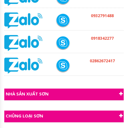
0932791488
0918342277
02862672417
NHÀ SẢN XUẤT SƠN
CHỦNG LOẠI SƠN