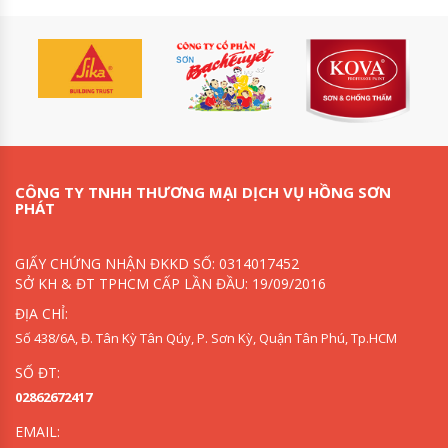
CÔNG TY TNHH THƯƠNG MẠI DỊCH VỤ HỒNG SƠN
PHÁT
GIẤY CHỨNG NHẬN ĐKKD SỐ: 0314017452
SỞ KH & ĐT TPHCM CẤP LẦN ĐẦU: 19/09/2016
ĐỊA CHỈ:
Số 438/6A, Đ. Tân Kỳ Tân Qúy, P. Sơn Kỳ, Quận Tân Phú, Tp.HCM
SỐ ĐT:
02862672417
EMAIL: