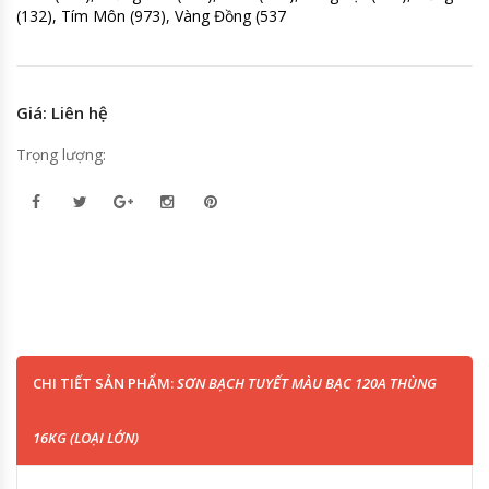
(132), Tím Môn (973), Vàng Đồng (537
Giá: Liên hệ
Trọng lượng:
CHI TIẾT SẢN PHẨM:
SƠN BẠCH TUYẾT MÀU BẠC 120A THÙNG
16KG (LOẠI LỚN)