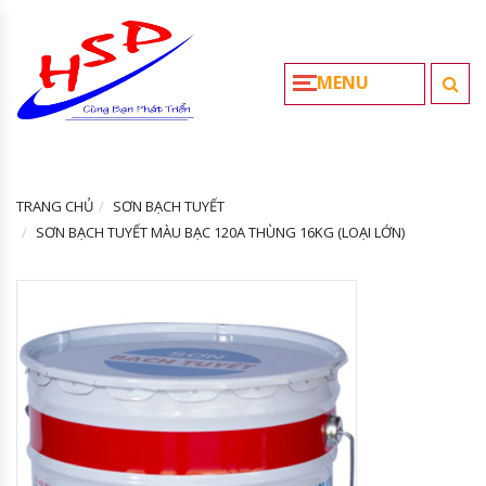
MENU
TRANG CHỦ
SƠN BẠCH TUYẾT
SƠN BẠCH TUYẾT MÀU BẠC 120A THÙNG 16KG (LOẠI LỚN)