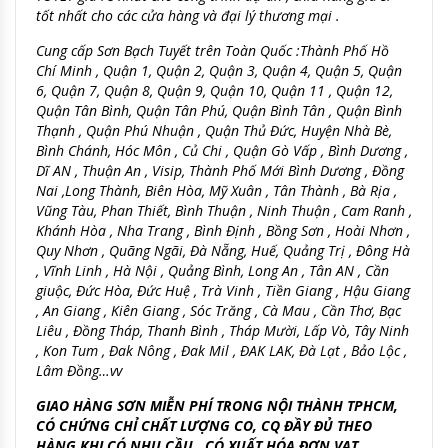
tốt nhất cho các cửa hàng và đại lý thương mại .
Cung cấp Sơn Bạch Tuyết trên Toàn Quốc :Thành Phố Hồ
Chí Minh , Quận 1, Quận 2, Quận 3, Quận 4, Quận 5, Quận
6, Quận 7, Quận 8, Quận 9, Quận 10, Quận 11 , Quận 12,
Quận Tân Bình, Quận Tân Phú, Quận Bình Tân , Quận Bình
Thạnh , Quận Phú Nhuận , Quận Thủ Đức, Huyện Nhà Bè,
Bình Chánh, Hóc Môn , Củ Chi , Quận Gò Vấp , Bình Dương ,
Dĩ AN , Thuận An , Visip, Thành Phố Mới Bình Dương , Đồng
Nai ,Long Thành, Biên Hòa, Mỹ Xuân , Tân Thành , Bà Rịa ,
Vũng Tàu, Phan Thiết, Bình Thuận , Ninh Thuận , Cam Ranh ,
Khánh Hòa , Nha Trang , Bình Định , Bồng Sơn , Hoài Nhơn ,
Quy Nhơn , Quãng Ngãi, Đà Nẵng, Huế, Quảng Trị , Đông Hà
, Vĩnh Linh , Hà Nội , Quảng Bình, Long An , Tân AN , Cần
giuộc, Đức Hòa, Đức Huệ , Trà Vinh , Tiền Giang , Hậu Giang
, An Giang , Kiên Giang , Sóc Trăng , Cà Mau , Cần Thơ, Bạc
Liêu , Đồng Tháp, Thanh Bình , Tháp Mười, Lấp Vò, Tây Ninh
, Kon Tum , Đak Nông , Đak Mil , ĐAK LAK, Đà Lạt , Bảo Lộc ,
Lâm Đồng…vv
GIAO HÀNG SƠN MIỄN PHÍ TRONG NỘI THÀNH TPHCM,
CÓ CHỨNG CHỈ CHẤT LƯỢNG CO, CQ ĐẦY ĐỦ THEO
HÀNG KHI CÓ NHU CẦU , CÓ XUẤT HÓA ĐƠN VAT