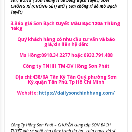
SÉT) BÓNG ( Sơn chống rỉ đỏ bóng Bạch Tuyết) SƠN
CHỐNG RỈ (CHỐNG SÉT) MỜ ( Sơn chống rỉ đỏ mờ Bạch
Tuyết)
3.Báo giá Sơn Bạch tu
yết Màu Bạc 120a Thùng
16kg
Quý khách hàng có nhu cầu tư vấn và báo
giá,xin liên hệ đến:
Ms Hồng:0918.34.2277 hoặc 0932.791.488
Công ty TNHH TM-DV Hồng Sơn Phát
Địa chỉ:438/6A Tân Kỳ Tân Quý,phường Sơn
Kỳ,quận Tân Phú,Tp Hồ Chí Minh
Website:
https://dailysonchinhhang.com/
Công Ty Hồng Sơn Phát – CHUYÊN cung cấp SƠN BẠCH
TUYẾT giá rẻ nhất cho công trình dự án , chia hàng giá sỉ