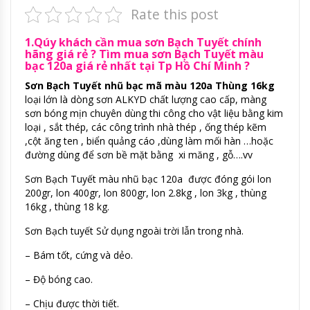
Rate this post
1.Qúy khách cần mua sơn Bạch Tuyết chính
hãng giá rẻ ? Tìm mua sơn Bạch Tuyết màu
bạc 120a giá rẻ nhất tại Tp Hồ Chí Minh ?
Sơn Bạch Tuyết nhũ bạc mã màu 120a Thùng 16kg
loại lớn là dòng sơn ALKYD chất lượng cao cấp, màng
sơn bóng mịn chuyên dùng thi công cho vật liệu bằng kim
loại , sắt thép, các công trình nhà thép , ống thép kẽm
,cột ăng ten , biển quảng cáo ,dùng làm mối hàn …hoặc
đường dùng để sơn bề mặt bằng xi măng , gỗ….vv
Sơn Bạch Tuyết màu nhũ bạc 120a được đóng gói lon
200gr, lon 400gr, lon 800gr, lon 2.8kg , lon 3kg , thùng
16kg , thùng 18 kg.
Sơn Bạch tuyết Sử dụng ngoài trời lẫn trong nhà.
– Bám tốt, cứng và dẻo.
– Độ bóng cao.
– Chịu được thời tiết.