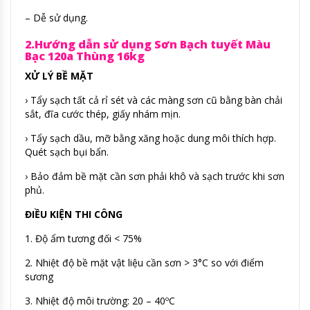
– Dễ sử dụng.
2.Hướng dẫn sử dụng Sơn Bạch tuyết Màu
Bạc 120a Thùng 16kg
XỬ LÝ BỀ MẶT
› Tẩy sạch tất cả rỉ sét và các màng sơn cũ bằng bàn chải
sắt, đĩa cước thép, giấy nhám mịn.
› Tẩy sạch dầu, mỡ bằng xăng hoặc dung môi thích hợp.
Quét sạch bụi bẩn.
› Bảo đảm bề mặt cần sơn phải khô và sạch trước khi sơn
phủ.
ĐIỀU KIỆN THI CÔNG
1. Độ ẩm tương đối < 75%
2. Nhiệt độ bề mặt vật liệu cần sơn > 3°C so với điểm
sương
3. Nhiệt độ môi trường: 20 – 40ºC