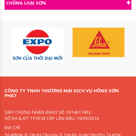
CHỦNG LOẠI SƠN
CÔNG TY TNHH THƯƠNG MẠI DỊCH VỤ HỒNG SƠN
PHÁT
GIẤY CHỨNG NHẬN ĐKKD SỐ: 0314017452
SỞ KH & ĐT TPHCM CẤP LẦN ĐẦU: 19/09/2016
ĐỊA CHỈ:
Số 438/6A, Đ. Tân Kỳ Tân Qúy, P. Sơn Kỳ, Quận Tân Phú, Tp.HCM