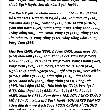
rỉ mờ Bạch Tuyết, Sơn lót xám Bạch Tuyết .
Sơn Bạch Tuyết có nhiều màu sắc như:Màu: Bạc (120A),
Đỏ Nâu (376), Nâu Đỏ (835),Đỏ (344) Yamaha lợt (714),
Yamaha đậm (736), Yamaha (715) SƠN ALKYD (BÓNG)
(Sơn dầu Bạch Tuyết) Màu: Trắng (100), trắng xanh (170),
Trắng Xám(160), Cam (404), Vàng Lợt (513), Hồng (132),
Tím Môn (973), Vàng Đồng (537), Vàng Đồng Đậm (538),
Vàng Cam (544)
Màu Đen (200), Nâu (836), Dương (705), Xanh ngọc đậm
(674) MàuXám (122), Xám Xanh (172), Xám Vàng (522),
Hòa Bình (713), Vert (618), Vàng (542), Vàng Chanh (562),
Vàng Kem (151), Kem (512), Lá Mạ (653), Gạch (454),
Ngói (452), Xanh Ngọc(612D), Café Sữa (536), Vert Nikko
(675N), Xám Lợt (121), Xám Đậm (123), Cẩm Thạch
(612), Xanh Rêu (657), Hồng Phấn (1a33), Hồng Đất
(144), Vert đậm (624D), Hòa bình lợt (712), Vert lợt (
615), Cẩm thạch lợt ( 623), Kem Lợt ( 511), Rêu lợt
(625), Xanh lơ ( 711), Kem đậm ( 152) SƠN ALKYD TRẮNG
MỜ ( Sơn dầu trắng mờ Bạch Tuyết) SƠN ALKYD ĐEN MỜ
( Sơn dầu đen mờ Bạch Tuyết) SƠN CHỐNG RỈ (CHỐNG