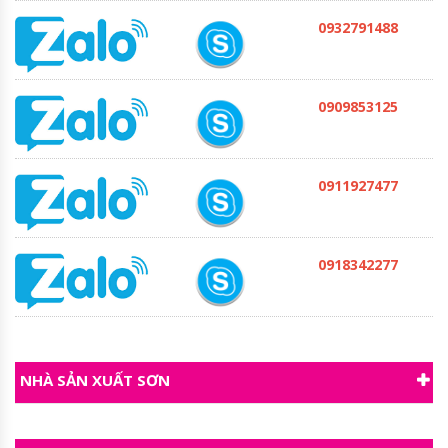
0932791488
0909853125
0911927477
0918342277
NHÀ SẢN XUẤT SƠN