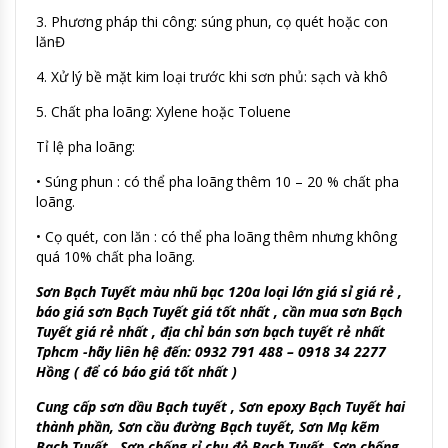
3. Phương pháp thi công: súng phun, cọ quét hoặc con
lănĐ
4. Xử lý bề mặt kim loại trước khi sơn phủ: sạch và khô
5. Chất pha loãng: Xylene hoặc Toluene
Tỉ lệ pha loãng:
• Súng phun : có thể pha loãng thêm 10 – 20 % chất pha
loãng.
• Cọ quét, con lăn : có thể pha loãng thêm nhưng không
quá 10% chất pha loãng.
Sơn Bạch Tuyết màu nhũ bạc 120a loại lớn giá sỉ giá rẻ ,
báo giá sơn Bạch Tuyết giá tốt nhất , cần mua sơn Bạch
Tuyết giá rẻ nhất , địa chỉ bán sơn bạch tuyết rẻ nhất
Tphcm -hãy liên hệ đến: 0932 791 488 – 0918 34 2277
Hồng ( để có báo giá tốt nhất )
Cung cấp sơn dầu Bạch tuyết , Sơn epoxy Bạch Tuyết hai
thành phần, Sơn cầu đường Bạch tuyết, Sơn Mạ kẽm
Bạch Tuyết , Sơn chống rỉ chu đỏ Bạch Tuyết, Sơn chống