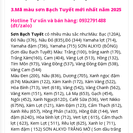
3.Mã màu sơn Bạch Tuyết mới nhất năm 2025
Hotline Tư vấn và bán hàng: 0932791488
(đt/zalo)
Sơn Bạch Tuyết
có nhiều màu sắc như:Màu: Bạc (120A),
Đỏ Nâu (376), Nâu Đỏ (835),Đỏ (344) Yamaha lợt (714),
Yamaha đậm (736), Yamaha (715) SƠN ALKYD (BÓNG)
(Sơn dầu Bạch Tuyết) Màu: Trắng (100), trắng xanh (170),
Trắng Xám(160), Cam (404), Vàng Lợt (513), Hồng (132),
Tím Môn (973), Vàng Đồng (537), Vàng Đồng Đậm (538),
Vàng Cam (544)
Màu Đen (200), Nâu (836), Dương (705), Xanh ngọc đậm
(674) MàuXám (122), Xám Xanh (172), Xám Vàng (522),
Hòa Bình (713), Vert (618), Vàng (542), Vàng Chanh (562),
Vàng Kem (151), Kem (512), Lá Mạ (653), Gạch (454),
Ngói (452), Xanh Ngọc(612D), Café Sữa (536), Vert Nikko
(675N), Xám Lợt (121), Xám Đậm (123), Cẩm Thạch (612),
Xanh Rêu (657), Hồng Phấn (1a33), Hồng Đất (144), Vert
đậm (624D), Hòa bình lợt (712), Vert lợt ( 615), Cẩm thạch
lợt ( 623), Kem Lợt ( 511), Rêu lợt (625), Xanh lơ ( 711),
Kem đậm ( 152) SƠN ALKYD TRẮNG MỜ ( Sơn dầu trắng