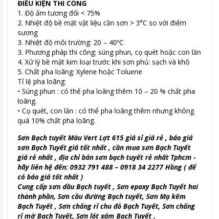
ĐIỀU KIỆN THI CÔNG
1. Độ ẩm tương đối < 75%
2. Nhiệt độ bề mặt vật liệu cần sơn > 3°C so với điểm
sương
3. Nhiệt độ môi trường: 20 – 40ºC
3. Phương pháp thi công: súng phun, cọ quét hoặc con lăn
4. Xử lý bề mặt kim loại trước khi sơn phủ: sạch và khô
5. Chất pha loãng: Xylene hoặc Toluene
Tỉ lệ pha loãng:
• Súng phun : có thể pha loãng thêm 10 – 20 % chất pha
loãng.
• Cọ quét, con lăn : có thể pha loãng thêm nhưng không
quá 10% chất pha loãng.
Sơn Bạch tuyết Màu Vert Lợt 615 giá sỉ giá rẻ , báo giá
sơn Bạch Tuyết giá tốt nhất , cần mua sơn Bạch Tuyết
giá rẻ nhất , địa chỉ bán sơn bạch tuyết rẻ nhất Tphcm -
hãy liên hệ đến: 0932 791 488 – 0918 34 2277 Hồng ( để
có báo giá tốt nhất )
Cung cấp sơn dầu Bạch tuyết , Sơn epoxy Bạch Tuyết hai
thành phần, Sơn cầu đường Bạch tuyết, Sơn Mạ kẽm
Bạch Tuyết , Sơn chống rỉ chu đỏ Bạch Tuyết, Sơn chống
rỉ mờ Bạch Tuyết, Sơn lót xám Bạch Tuyết .