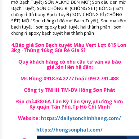
mờ Bạch Tuyết) SƠN ALKYD ĐEN MỜ ( Sơn dầu đen mờ
Bạch Tuyết) SƠN CHỐNG RỈ (CHỐNG SÉT) BÓNG ( Sơn
chống rỉ đỏ bóng Bạch Tuyết) SƠN CHỐNG RỈ (CHỐNG
SÉT) MỜ ( Sơn chống rỉ đỏ mờ Bạch Tuyết), Sơn mạ kẽm
bạch tuyết , sơn epoxy bạch tuyết hai thành phần , sơn
chống rỉ epoxy bạch tuyết hai thành phần
4.Báo giá Sơn Bạch tuyết Màu Vert Lợt 615 Lon
3kg -Thùng 16kg Gía Rẻ Gía Sỉ
Quý khách hàng có nhu cầu tư vấn và báo
giá,xin liên hệ đến:
Ms Hồng:0918.34.2277 hoặc 0932.791.488
Công ty TNHH TM-DV Hồng Sơn Phát
Địa chỉ:438/6A Tân Kỳ Tân Quý,phường Sơn
Kỳ,quận Tân Phú,Tp Hồ Chí Minh
Website:
https://dailysonchinhhang.com/
https://hongsonphat.com/