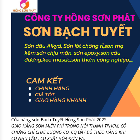
Cửa hàng sơn Bạch Tuyết Hồng Sơn Phát 2025
GIAO HÀNG SƠN MIỄN PHÍ TRONG NỘI THÀNH TPHCM, CÓ
CHỨNG CHỈ CHẤT LƯỢNG CO, CQ ĐẦY ĐỦ THEO HÀNG KHI
CÓ NHU CẦU , CÓ XUẤT HÓA ĐƠN VAT