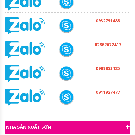
0932791488
02862672417
0909853125
0911927477
NHÀ SẢN XUẤT SƠN