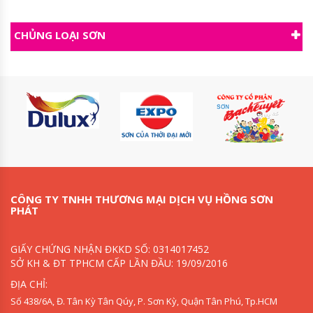
CHỦNG LOẠI SƠN
CÔNG TY TNHH THƯƠNG MẠI DỊCH VỤ HỒNG SƠN
PHÁT
GIẤY CHỨNG NHẬN ĐKKD SỐ: 0314017452
SỞ KH & ĐT TPHCM CẤP LẦN ĐẦU: 19/09/2016
ĐỊA CHỈ:
Số 438/6A, Đ. Tân Kỳ Tân Qúy, P. Sơn Kỳ, Quận Tân Phú, Tp.HCM