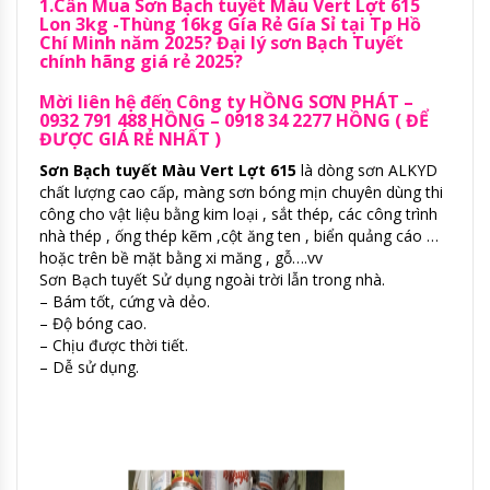
1.Cần Mua Sơn Bạch tuyết Màu Vert Lợt 615
Lon 3kg -Thùng 16kg Gía Rẻ Gía Sỉ tại Tp Hồ
Chí Minh năm 2025? Đại lý sơn Bạch Tuyết
chính hãng giá rẻ 2025?
Mời liên hệ đến Công ty HỒNG SƠN PHÁT –
0932 791 488 HỒNG – 0918 34 2277 HỒNG ( ĐỂ
ĐƯỢC GIÁ RẺ NHẤT )
Sơn Bạch tuyết Màu Vert Lợt 615
là dòng sơn ALKYD
chất lượng cao cấp, màng sơn bóng mịn chuyên dùng thi
công cho vật liệu bằng kim loại , sắt thép, các công trình
nhà thép , ống thép kẽm ,cột ăng ten , biển quảng cáo …
hoặc trên bề mặt bằng xi măng , gỗ….vv
Sơn Bạch tuyết Sử dụng ngoài trời lẫn trong nhà.
– Bám tốt, cứng và dẻo.
– Độ bóng cao.
– Chịu được thời tiết.
– Dễ sử dụng.