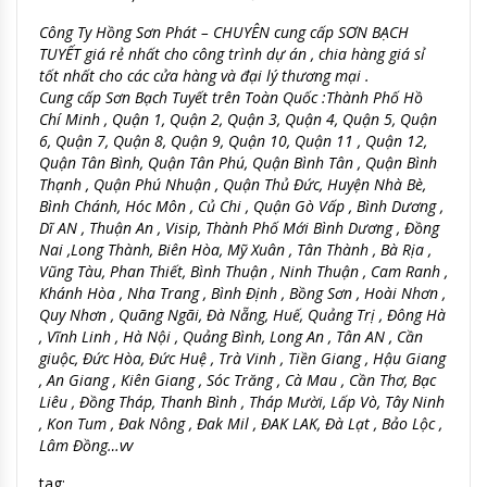
Công Ty Hồng Sơn Phát – CHUYÊN cung cấp SƠN BẠCH
TUYẾT giá rẻ nhất cho công trình dự án , chia hàng giá sỉ
tốt nhất cho các cửa hàng và đại lý thương mại .
Cung cấp Sơn Bạch Tuyết trên Toàn Quốc :Thành Phố Hồ
Chí Minh , Quận 1, Quận 2, Quận 3, Quận 4, Quận 5, Quận
6, Quận 7, Quận 8, Quận 9, Quận 10, Quận 11 , Quận 12,
Quận Tân Bình, Quận Tân Phú, Quận Bình Tân , Quận Bình
Thạnh , Quận Phú Nhuận , Quận Thủ Đức, Huyện Nhà Bè,
Bình Chánh, Hóc Môn , Củ Chi , Quận Gò Vấp , Bình Dương ,
Dĩ AN , Thuận An , Visip, Thành Phố Mới Bình Dương , Đồng
Nai ,Long Thành, Biên Hòa, Mỹ Xuân , Tân Thành , Bà Rịa ,
Vũng Tàu, Phan Thiết, Bình Thuận , Ninh Thuận , Cam Ranh ,
Khánh Hòa , Nha Trang , Bình Định , Bồng Sơn , Hoài Nhơn ,
Quy Nhơn , Quãng Ngãi, Đà Nẵng, Huế, Quảng Trị , Đông Hà
, Vĩnh Linh , Hà Nội , Quảng Bình, Long An , Tân AN , Cần
giuộc, Đức Hòa, Đức Huệ , Trà Vinh , Tiền Giang , Hậu Giang
, An Giang , Kiên Giang , Sóc Trăng , Cà Mau , Cần Thơ, Bạc
Liêu , Đồng Tháp, Thanh Bình , Tháp Mười, Lấp Vò, Tây Ninh
, Kon Tum , Đak Nông , Đak Mil , ĐAK LAK, Đà Lạt , Bảo Lộc ,
Lâm Đồng…vv
tag: