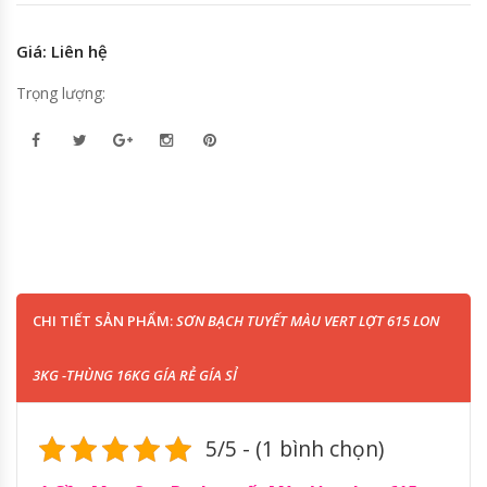
Giá: Liên hệ
Trọng lượng:
CHI TIẾT SẢN PHẨM:
SƠN BẠCH TUYẾT MÀU VERT LỢT 615 LON
3KG -THÙNG 16KG GÍA RẺ GÍA SỈ
5/5 - (1 bình chọn)