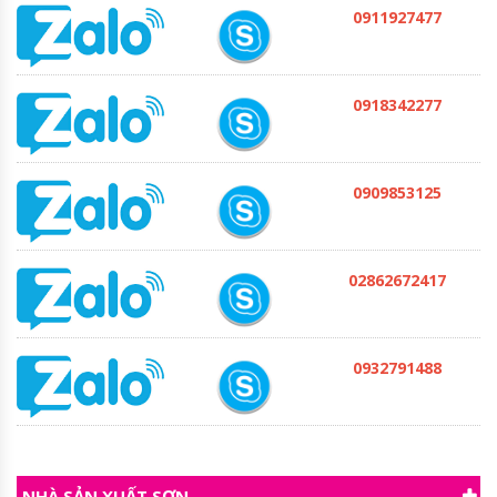
0911927477
0918342277
0909853125
02862672417
0932791488
NHÀ SẢN XUẤT SƠN