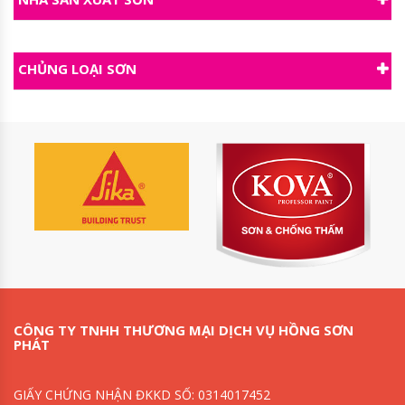
CHỦNG LOẠI SƠN
CÔNG TY TNHH THƯƠNG MẠI DỊCH VỤ HỒNG SƠN
PHÁT
GIẤY CHỨNG NHẬN ĐKKD SỐ: 0314017452