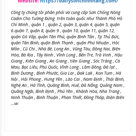
Website:
https://dailysonchinhhang.com/
Công ty chúng tôi phân phối và cung cấp Sơn Chống Nóng
Cadin Cho Tường Đứng trên toàn quốc như Thành Phồ Hồ
Chí Minh , quận 1 , quận 2, quận 3, quận 4, quận 5, quận
6.quận 7, quận 8, quận 9 , quận 10, quận 11, quận 12,
quận Gò Vấp, quận Tân Phú, quận Bình Tân , Tp Thủ Đức,
quận Tân Bình, quận Bình Thạnh , quận Phú Nhuận , Hóc
Môn , Củ Chi , Nhà Bè, Long An , Vũng Tàu, Đồng Nai, Biên
Hòa, Bà Rịa , Tây Ninh , Vĩnh Long , Bến Tre, Trà Vinh , Hậu
Giang , Kiên Giang , An Giang , tiền Giang , Sóc Trăng , Cà
Mau, Bạc Liêu, Phú Quốc, Vĩnh Long , Lâm Đồng, Đà lạt ,
Bình Dương , Bình Phước, Gia Lai , Đak Lak , Kon Tum , Hà
Nội , Hải Phong , Hưng Yên , Lào Cai , Nam Định , Thái Bình,
Nghệ An , Hà Tĩnh, Quãng Bình, Huế, Đà Nẵng, Quảng Nam ,
Quãng Ngãi, Bình Định , Phú Yên , Khánh Hòa, Nha Trang ,
Ninh Thuận , Bình Thuận , Phan Thiết, Đồng Tháp, Điện Biên
…vv