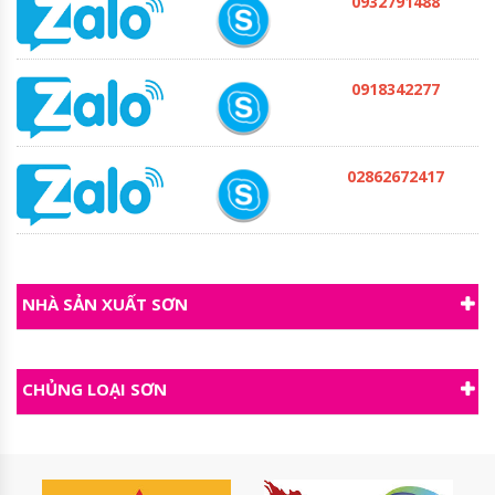
0932791488
0918342277
02862672417
NHÀ SẢN XUẤT SƠN
CHỦNG LOẠI SƠN