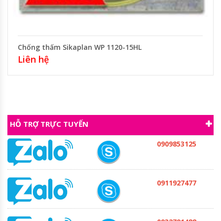
Chống thấm Sikaplan WP 1120-15HL
Liên hệ
HỖ TRỢ TRỰC TUYẾN
0909853125
0911927477