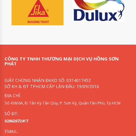
CÔNG TY TNHH THƯƠNG MẠI DỊCH VỤ HỒNG SƠN
PHÁT
GIẤY CHỨNG NHẬN ĐKKD SỐ: 0314017452
SỞ KH & ĐT TPHCM CẤP LẦN ĐẦU: 19/09/2016
ĐỊA CHỈ:
Số 438/6A, Đ. Tân Kỳ Tân Qúy, P. Sơn Kỳ, Quận Tân Phú, Tp.HCM
SỐ ĐT:
02862672417
EMAIL: