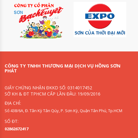
CÔNG TY TNHH THƯƠNG MẠI DỊCH VỤ HỒNG SƠN
PHÁT
GIẤY CHỨNG NHẬN ĐKKD SỐ: 0314017452
SỞ KH & ĐT TPHCM CẤP LẦN ĐẦU: 19/09/2016
ĐỊA CHỈ:
Số 438/6A, Đ. Tân Kỳ Tân Qúy, P. Sơn Kỳ, Quận Tân Phú, Tp.HCM
SỐ ĐT:
02862672417