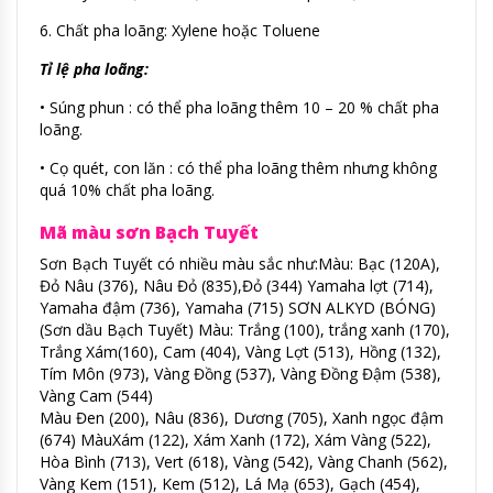
6. Chất pha loãng: Xylene hoặc Toluene
Tỉ lệ pha loãng:
• Súng phun : có thể pha loãng thêm 10 – 20 % chất pha
loãng.
• Cọ quét, con lăn : có thể pha loãng thêm nhưng không
quá 10% chất pha loãng.
Mã màu sơn Bạch Tuyết
Sơn Bạch Tuyết có nhiều màu sắc như:Màu: Bạc (120A),
Đỏ Nâu (376), Nâu Đỏ (835),Đỏ (344) Yamaha lợt (714),
Yamaha đậm (736), Yamaha (715) SƠN ALKYD (BÓNG)
(Sơn dầu Bạch Tuyết) Màu: Trắng (100), trắng xanh (170),
Trắng Xám(160), Cam (404), Vàng Lợt (513), Hồng (132),
Tím Môn (973), Vàng Đồng (537), Vàng Đồng Đậm (538),
Vàng Cam (544)
Màu Đen (200), Nâu (836), Dương (705), Xanh ngọc đậm
(674) MàuXám (122), Xám Xanh (172), Xám Vàng (522),
Hòa Bình (713), Vert (618), Vàng (542), Vàng Chanh (562),
Vàng Kem (151), Kem (512), Lá Mạ (653), Gạch (454),