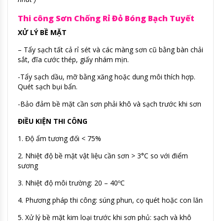
Thi công Sơn Chống Rỉ Đỏ Bóng Bạch Tuyết
XỬ LÝ BỀ MẶT
– Tẩy sạch tất cả rỉ sét và các màng sơn cũ bằng bàn chải
sắt, đĩa cước thép, giấy nhám mịn.
-Tẩy sạch dầu, mỡ bằng xăng hoặc dung môi thích hợp.
Quét sạch bụi bẩn.
-Bảo đảm bề mặt cần sơn phải khô và sạch trước khi sơn
ĐIỀU KIỆN THI CÔNG
1. Độ ẩm tương đối < 75%
2. Nhiệt độ bề mặt vật liệu cần sơn > 3°C so với điểm
sương
3. Nhiệt độ môi trường: 20 – 40ºC
4. Phương pháp thi công: súng phun, cọ quét hoặc con lăn
5. Xử lý bề mặt kim loại trước khi sơn phủ: sạch và khô