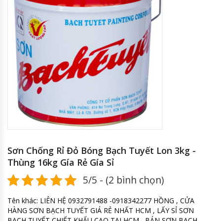
Sơn Chống Rỉ Đỏ Bóng Bạch Tuyết Lon 3kg -
Thùng 16kg Gía Rẻ Gía Sỉ
5/5 - (2 bình chọn)
Tên khác: LIÊN HỆ 0932791488 -0918342277 HỒNG , CỬA
HÀNG SƠN BẠCH TUYẾT GIÁ RẺ NHẤT HCM , LẤY SỈ SƠN
BẠCH TUYẾT CHIẾT KHẤU CAO TẠI HCM , BÁN SƠN BẠCH