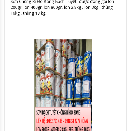
Sơn Chống Rỉ Đỏ Bóng Bạch Tuyết được đóng gói lon
200gr, lon 400gr, lon 800gr, lon 2.8kg , lon 3kg , thùng
16kg , thùng 18 kg…