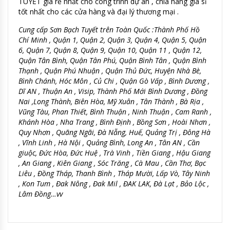
TUYẾT giá rẻ nhất cho công trình dự án , chia hàng giá sỉ
tốt nhất cho các cửa hàng và đại lý thương mại .
Cung cấp Sơn Bạch Tuyết trên Toàn Quốc :Thành Phố Hồ
Chí Minh , Quận 1, Quận 2, Quận 3, Quận 4, Quận 5, Quận
6, Quận 7, Quận 8, Quận 9, Quận 10, Quận 11 , Quận 12,
Quận Tân Bình, Quận Tân Phú, Quận Bình Tân , Quận Bình
Thạnh , Quận Phú Nhuận , Quận Thủ Đức, Huyện Nhà Bè,
Bình Chánh, Hóc Môn , Củ Chi , Quận Gò Vấp , Bình Dương ,
Dĩ AN , Thuận An , Visip, Thành Phố Mới Bình Dương , Đồng
Nai ,Long Thành, Biên Hòa, Mỹ Xuân , Tân Thành , Bà Rịa ,
Vũng Tàu, Phan Thiết, Bình Thuận , Ninh Thuận , Cam Ranh ,
Khánh Hòa , Nha Trang , Bình Định , Bồng Sơn , Hoài Nhơn ,
Quy Nhơn , Quãng Ngãi, Đà Nẵng, Huế, Quảng Trị , Đông Hà
, Vĩnh Linh , Hà Nội , Quảng Bình, Long An , Tân AN , Cần
giuộc, Đức Hòa, Đức Huệ , Trà Vinh , Tiền Giang , Hậu Giang
, An Giang , Kiên Giang , Sóc Trăng , Cà Mau , Cần Thơ, Bạc
Liêu , Đồng Tháp, Thanh Bình , Tháp Mười, Lấp Vò, Tây Ninh
, Kon Tum , Đak Nông , Đak Mil , ĐAK LAK, Đà Lạt , Bảo Lộc ,
Lâm Đồng…vv