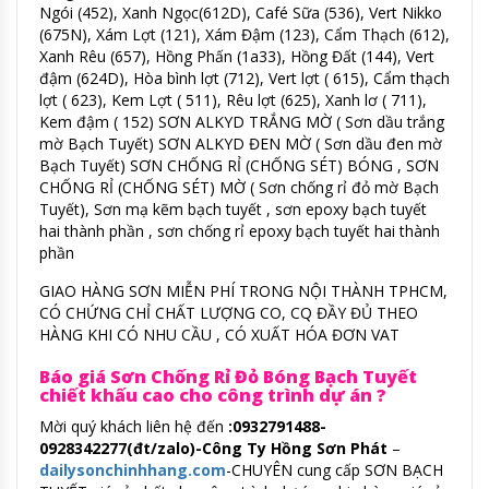
Ngói (452), Xanh Ngọc(612D), Café Sữa (536), Vert Nikko
(675N), Xám Lợt (121), Xám Đậm (123), Cẩm Thạch (612),
Xanh Rêu (657), Hồng Phấn (1a33), Hồng Đất (144), Vert
đậm (624D), Hòa bình lợt (712), Vert lợt ( 615), Cẩm thạch
lợt ( 623), Kem Lợt ( 511), Rêu lợt (625), Xanh lơ ( 711),
Kem đậm ( 152) SƠN ALKYD TRẮNG MỜ ( Sơn dầu trắng
mờ Bạch Tuyết) SƠN ALKYD ĐEN MỜ ( Sơn dầu đen mờ
Bạch Tuyết) SƠN CHỐNG RỈ (CHỐNG SÉT) BÓNG , SƠN
CHỐNG RỈ (CHỐNG SÉT) MỜ ( Sơn chống rỉ đỏ mờ Bạch
Tuyết), Sơn mạ kẽm bạch tuyết , sơn epoxy bạch tuyết
hai thành phần , sơn chống rỉ epoxy bạch tuyết hai thành
phần
GIAO HÀNG SƠN MIỄN PHÍ TRONG NỘI THÀNH TPHCM,
CÓ CHỨNG CHỈ CHẤT LƯỢNG CO, CQ ĐẦY ĐỦ THEO
HÀNG KHI CÓ NHU CẦU , CÓ XUẤT HÓA ĐƠN VAT
Báo giá Sơn Chống Rỉ Đỏ Bóng Bạch Tuyết
chiết khấu cao cho công trình dự án ?
Mời quý khách liên hệ đến
:0932791488-
0928342277(đt/zalo)-Công Ty Hồng Sơn Phát
–
dailysonchinhhang.com
-CHUYÊN cung cấp SƠN BẠCH