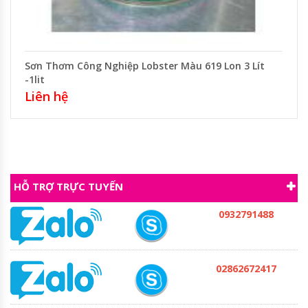
Sơn Thơm Công Nghiệp Lobster Màu 619 Lon 3 Lít
-1lit
Liên hệ
HỖ TRỢ TRỰC TUYẾN
0932791488
02862672417