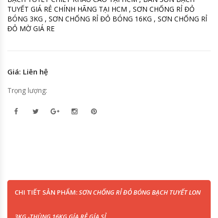
TUYẾT GIÁ RẺ CHÍNH HÃNG TẠI HCM , SƠN CHỐNG RỈ ĐỎ
BÓNG 3KG , SƠN CHỐNG RỈ ĐỎ BÓNG 16KG , SƠN CHỐNG RỈ
ĐỎ MỜ GIÁ RE
Giá: Liên hệ
Trọng lượng:
CHI TIẾT SẢN PHẨM:
SƠN CHỐNG RỈ ĐỎ BÓNG BẠCH TUYẾT LON
3KG -THÙNG 16KG GÍA RẺ GÍA SỈ