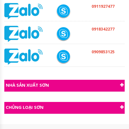
0911927477
0918342277
0909853125
NHÀ SẢN XUẤT SƠN
CHỦNG LOẠI SƠN