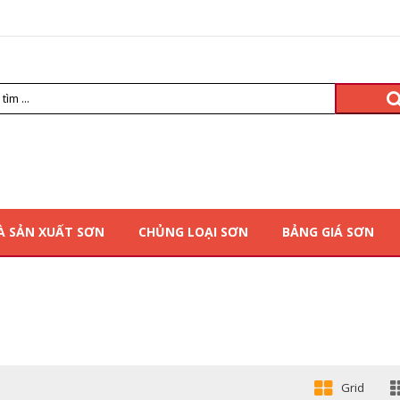
À SẢN XUẤT SƠN
CHỦNG LOẠI SƠN
BẢNG GIÁ SƠN
Grid