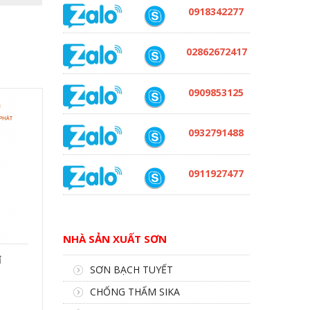
0918342277
02862672417
0909853125
0932791488
0911927477
NHÀ SẢN XUẤT SƠN
ỉ
SƠN BẠCH TUYẾT
CHỐNG THẤM SIKA