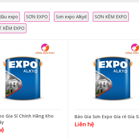
dầu expo
SƠN EXPO
Sơn expo Alkyd
SƠN KẼM EXPO
T KẼM EXPO
po Gía Sỉ Chính Hãng Kho
Báo Gía Sơn Expo Gía rẻ Gía S
áy
Liên hệ
hệ