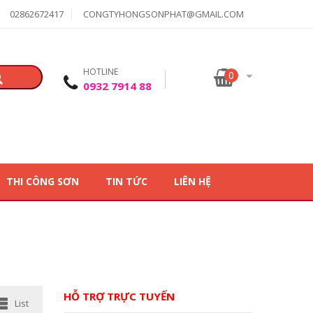
02862672417
CONGTYHONGSONPHAT@GMAIL.COM
HOTLINE
0
0932 7914 88
THI CÔNG SƠN
TIN TỨC
LIÊN HỆ
HỖ TRỢ TRỰC TUYẾN
List