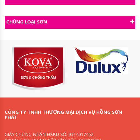
CHỦNG LOẠI SƠN
CÔNG TY TNHH THƯƠNG MẠI DỊCH VỤ HỒNG SƠN
PHÁT
GIẤY CHỨNG NHẬN ĐKKD SỐ: 0314017452