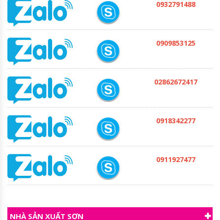
0932791488
0909853125
02862672417
0918342277
0911927477
NHÀ SẢN XUẤT SƠN