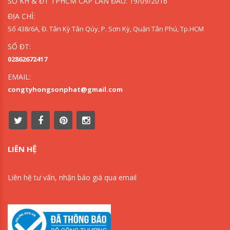
SỞ KH & ĐT TPHCM CẤP LẦN ĐẦU: 19/09/2016
ĐỊA CHỈ:
Số 438/6A, Đ. Tân Kỳ Tân Qúy, P. Sơn Kỳ, Quận Tân Phú, Tp.HCM
SỐ ĐT:
02862672417
EMAIL:
congtyhongsonphat@gmail.com
LIÊN HỆ
Liên hệ tư vấn, nhận báo giá qua email