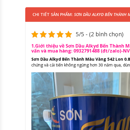
CHI TIẾT SẢN PHẨM:
SƠN DẦU ALKYD BẾN THÀNH MÀ
5/5 - (2 bình chọn)
1.Giới thiệu về Sơn Dầu Alkyd Bến Thành M
vấn và mua hàng: 0932791488 (đt/zalo)-N
Sơn Dầu Alkyd Bến Thành Màu Vàng 542 Lon 0.8
chứng và cải tiến không ngừng hơn 30 năm qua, dùng