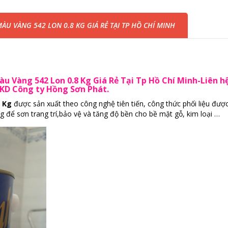
U VÀNG 542 LON 0.8 KG GIÁ RẺ TẠI TP HỒ CHÍ MINH
àu Vàng 542 Lon 0.8 Kg Giá Rẻ Tại Tp Hồ Chí Minh-Liên h
VKD Công ty Hồng Sơn Phát.
 Kg
được sản xuất theo công nghệ tiên tiến, công thức phối liệu đượ
 để sơn trang trí,bảo vệ và tăng độ bền cho bề mặt gỗ, kim loại …