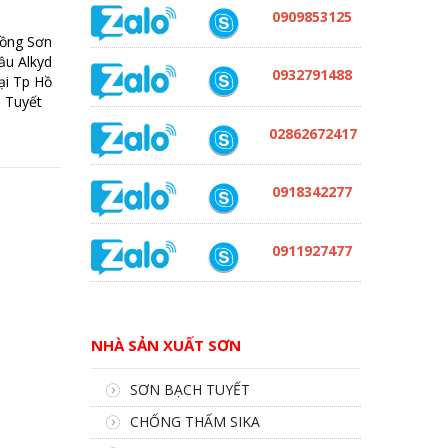
0909853125
Hồng Sơn
ầu Alkyd
0932791488
ại Tp Hồ
 Tuyết
02862672417
0918342277
0911927477
NHÀ SẢN XUẤT SƠN
SƠN BẠCH TUYẾT
CHỐNG THẤM SIKA