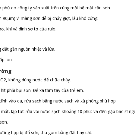
n phủ do công ty sản xuất trên cùng một bề mặt cần sơn.
90μm) vì màng sơn dễ bị chảy giọt, lâu khô cứng.
t khí và dính sợ tơ của rulo.
 đặt gần nguồn nhiệt và lửa.
ắp lon.
rường
 CO2, không dùng nước để chữa cháy.
hít phải bụi sơn. Để xa tầm tay của trẻ em.
n dính vào da, rửa sạch bằng nước sạch và xà phòng phù hợp
ắt, lập tức rửa với nước sạch khoảng 10 phút và đến gặp bác sĩ ng
sơn.
ường hợp bị đổ sơn, thu gom bằng đất hay cát.