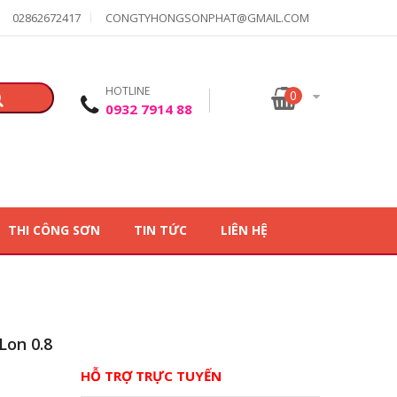
02862672417
CONGTYHONGSONPHAT@GMAIL.COM
HOTLINE
0
0932 7914 88
THI CÔNG SƠN
TIN TỨC
LIÊN HỆ
Lon 0.8
HỖ TRỢ TRỰC TUYẾN