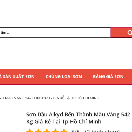
À SẢN XUẤT SƠN
CHỦNG LOẠI SƠN
BẢNG GIÁ SƠN
H MÀU VÀNG 542 LON 0.8 KG GIÁ RẺ TẠI TP HỒ CHÍ MINH
Sơn Dầu Alkyd Bến Thành Màu Vàng 542 
Kg Giá Rẻ Tại Tp Hồ Chí Minh
5/5 - (2 bình chọn)