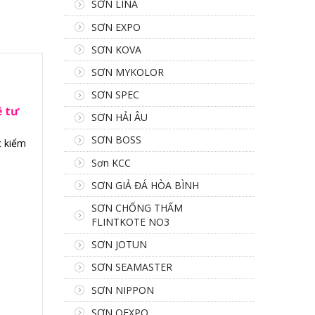
SƠN LINA
SƠN EXPO
SƠN KOVA
SƠN MYKOLOR
SƠN SPEC
ệ tư
SƠN HẢI ÂU
SƠN BOSS
c kiểm
Sơn KCC
SƠN GIẢ ĐÁ HÒA BÌNH
SƠN CHỐNG THẤM
FLINTKOTE NO3
SƠN JOTUN
SƠN SEAMASTER
SƠN NIPPON
SƠN OEXPO