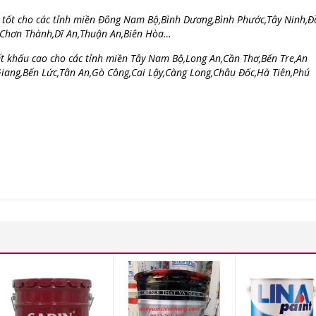
tốt cho các tỉnh miền Đông Nam Bộ,Bình Dương,Bình Phước,Tây Ninh,Đ
,Chơn Thành,Dĩ An,Thuận An,Biên Hòa…
t khấu cao cho các tỉnh miền Tây Nam Bộ,Long An,Cần Thơ,Bến Tre,An
Giang
,Bến Lức,Tân An,Gò Công,Cai Lậy,Càng Long,Châu Đốc,Hà Tiên,Phú