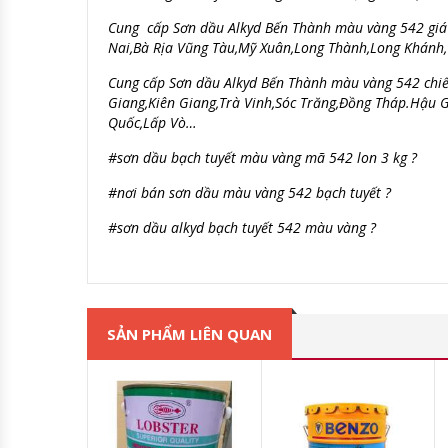
Cung cấp Sơn dầu Alkyd Bến Thành màu vàng 542 giá 
Nai,Bà Rịa Vũng Tàu
,Mỹ Xuân,Long Thành,Long Khánh
Cung cấp Sơn dầu Alkyd Bến Thành màu vàng 542 chiế
Giang,Kiên Giang,Trà Vinh,Sóc T
răng,Đồng Tháp.H
ậu 
Quốc,Lấp Vò…
#sơn dầu bạch tuyết màu vàng mã 542 lon 3 kg ?
#nơi bán sơn dầu màu vàng 542 bạch tuyết ?
#sơn dầu alkyd bạch tuyết 542 màu vàng ?
SẢN PHẨM LIÊN QUAN