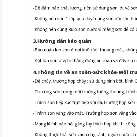
-Để đảm bảo chất lượng, nên sử dụng sơn lót và sơ
-Không nên sơn 1 lớp quá dày(màng sơn ước lớn hơn 
-Không nên dùng Rulo sơn nước vì màng sơn dễ có bọ
3.Hướng dẫn bảo quản
-Bảo quản lon sơn ở nơi khô ráo, thoáng mát, không
-Đặt lon sơn ở vị trí thẳng đứng an toàn và đậy kín n
4.Thông tin về an toàn-Sức khỏe-Môi t
-Dễ cháy, trường hợp cháy : sử dụng bình bột, bình
-Thi công sơn trong môi trường thông thoáng, tránh 
-Tránh sơn tiếp xúc trực tiếp với da.Trường hợp sơ
-Tránh sơn văng vào mắt. Trường hợp sơn văng vào m
-Mang khính bảo hộ, găng tay thích hợp khi thi công 
-Không được thải sơn vào cống rảnh, nguồn nước.Tr