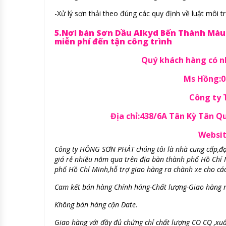
-Xử lý sơn thải theo đúng các quy định về luật môi t
5.Nơi bán Sơn Dầu Alkyd Bến Thành Màu V
miễn phí đến tận công trình
Quý khách hàng có nh
Ms Hồng:09
Công ty
Địa chỉ:438/6A Tân Kỳ Tân 
Websit
Công ty HỒNG SƠN PHÁT chúng tôi là nhà cung cấp,đạ
giá rẻ nhiều năm qua trên địa bàn thành phố Hồ Chí 
phố Hồ Chí Minh,hỗ trợ giao hàng ra chành xe cho các
Cam kết
bán hàng Chính hãng-Chất lượng-
Giao hàng 
Không bán hàng cận Date.
Giao hàng với đầy đủ chứng chỉ chất lượng CO CQ ,xu