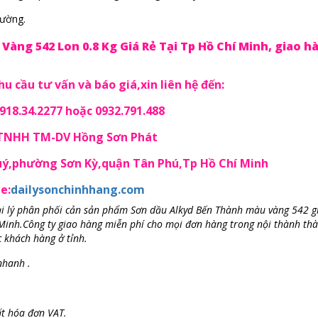
rường.
àng 542 Lon 0.8 Kg Giá Rẻ Tại Tp Hồ Chí Minh, giao h
u cầu tư vấn và báo giá,xin liên hệ đến:
18.34.2277 hoặc 0932.791.488
 TNHH TM-DV Hồng Sơn Phát
Quý,phường Sơn Kỳ,quận Tân Phú,Tp Hồ Chí Minh
e:
dailysonchinhhang.com
i lý phân phối cản sản phẩm Sơn dầu Alkyd Bến Thành màu vàng 542 gi
Minh.Công ty giao hàng miễn phí cho mọi đơn hàng trong nội thành th
 khách hàng ở tỉnh.
nhanh .
ất hóa đơn VAT.