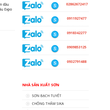
02862672417
ơn dầu
dầu Expo
0911927477
0918342277
0909853125
0932791488
NHÀ SẢN XUẤT SƠN
SƠN BẠCH TUYẾT
CHỐNG THẤM SIKA