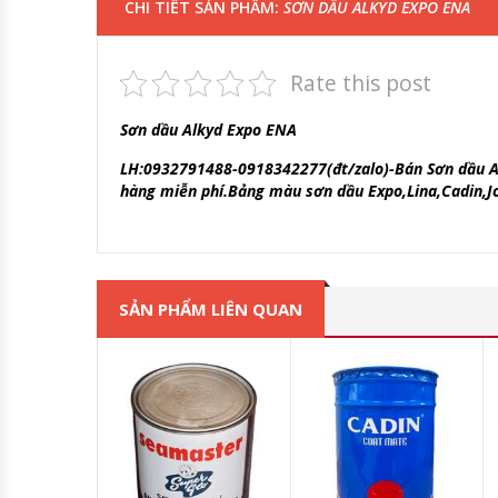
CHI TIẾT SẢN PHẨM:
SƠN DẦU ALKYD EXPO ENA
Rate this post
Sơn dầu Alkyd Expo ENA
LH:0932791488-0918342277(đt/zalo)-Bán Sơn dầu Alky
hàng miễn phí.Bảng màu sơn dầu Expo,Lina,Cadin,J
SẢN PHẨM LIÊN QUAN