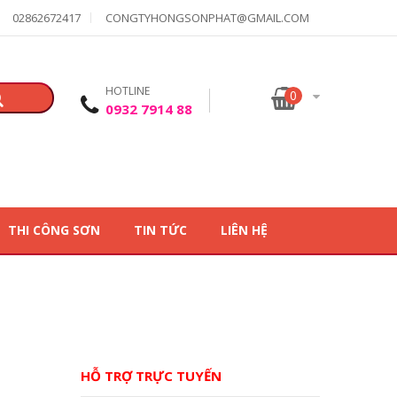
02862672417
CONGTYHONGSONPHAT@GMAIL.COM
HOTLINE
0
0932 7914 88
THI CÔNG SƠN
TIN TỨC
LIÊN HỆ
HỖ TRỢ TRỰC TUYẾN