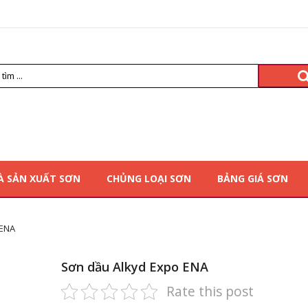
À SẢN XUẤT SƠN
CHỦNG LOẠI SƠN
BẢNG GIÁ SƠN
 ENA
Sơn dầu Alkyd Expo ENA
Rate this post